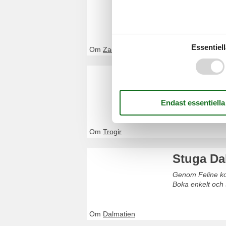
Genom Feline kom
enkelt och säker
Essentiell
Om
Zadar
Stuga Tr
Genom Feline kom
enkelt och säker
Om
Trogir
Stuga Da
Genom Feline kom
Boka enkelt och 
Om
Dalmatien