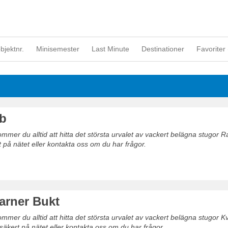
objektnr.
Minisemester
Last Minute
Destinationer
Favoriter 
b
mer du alltid att hitta det största urvalet av vackert belägna stugor 
t på nätet eller kontakta oss om du har frågor.
arner Bukt
mer du alltid att hitta det största urvalet av vackert belägna stugor K
säkert på nätet eller kontakta oss om du har frågor.