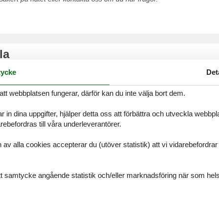
la
mer du alltid att hitta det största urvalet av vackert belägna stugor P
ycke
Det
t på nätet eller kontakta oss om du har frågor.
att webbplatsen fungerar, därför kan du inte välja bort dem.
r in dina uppgifter, hjälper detta oss att förbättra och utveckla webbp
ebefordras till våra underleverantörer.
rien
alla cookies accepterar du (utöver statistik) att vi vidarebefordrar dat
mer du alltid att hitta det största urvalet av vackert belägna stugor Is
t på nätet eller kontakta oss om du har frågor.
ditt samtycke angående statistik och/eller marknadsföring när som hels
dar