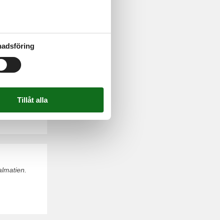
adar. Boka
adsföring
ogir. Boka
almatien.