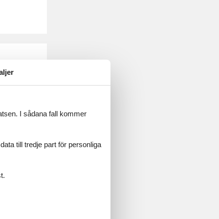
ula. Boka
aljer
latsen. I sådana fall kommer
a till tredje part för personliga
trien. Boka
t.