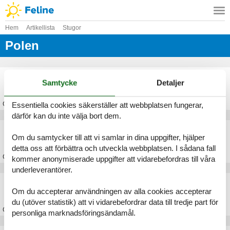
Hem
Artikellista
Stugor
Polen
Stuga Pommern
Samtycke
Detaljer
Om
Pommern
Essentiella cookies säkerställer att webbplatsen fungerar,
därför kan du inte välja bort dem.
Stuga Warszawa
Om du samtycker till att vi samlar in dina uppgifter, hjälper
detta oss att förbättra och utveckla webbplatsen. I sådana fall
Om
Warszawa
kommer anonymiserade uppgifter att vidarebefordras till våra
underleverantörer.
Stuga Krakow
Om du accepterar användningen av alla cookies accepterar
du (utöver statistik) att vi vidarebefordrar data till tredje part för
Om
Krakow
personliga marknadsföringsändamål.