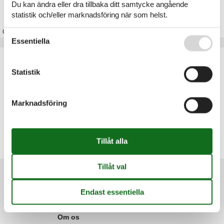
Du kan ändra eller dra tillbaka ditt samtycke angående
Stuga Polen
statistik och/eller marknadsföring när som helst.
Om
Polen
Se även vår
Persondatapolitik
Essentiella
Artikeltyper
Alla
Statistik
Stugor
Geografier
Marknadsföring
Alla
Polen
Krakow
Pommern
Warszawa
Information
Persondatapolitik
Cookies
FAQ
Om os