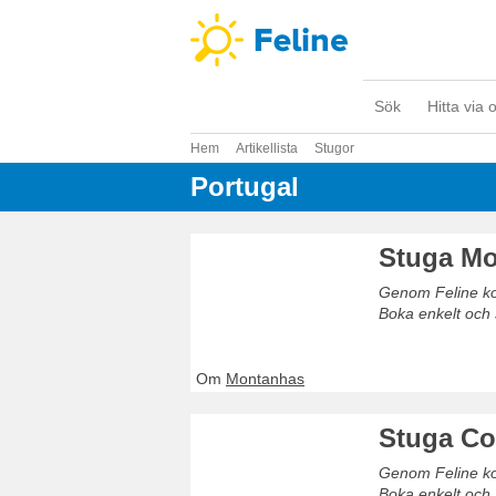
Sök
Hitta via 
Hem
Artikellista
Stugor
Portugal
Stuga M
Genom Feline kom
Boka enkelt och 
Om
Montanhas
Stuga Co
Genom Feline kom
Boka enkelt och 