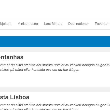
objektnr.
Minisemester
Last Minute
Destinationer
Favoriter 
ontanhas
mer du alltid att hitta det största urvalet av vackert belägna stugor 
säkert på nätet eller kontakta oss om du har frågor.
sta Lisboa
mer du alltid att hitta det största urvalet av vackert belägna stugor C
säkert på nätet eller kontakta oss om du har frågor.