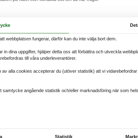
ycke
Det
ssabon
att webbplatsen fungerar, därför kan du inte välja bort dem.
mer du alltid att hitta det största urvalet av vackert belägna stugor 
t på nätet eller kontakta oss om du har frågor.
r in dina uppgifter, hjälper detta oss att förbättra och utveckla webbp
ebefordras till våra underleverantörer.
alla cookies accepterar du (utöver statistik) att vi vidarebefordrar dat
garve
ditt samtycke angående statistik och/eller marknadsföring när som hels
mer du alltid att hitta det största urvalet av vackert belägna stugor A
t på nätet eller kontakta oss om du har frågor.
sta Verde
a
Statistik
Markn