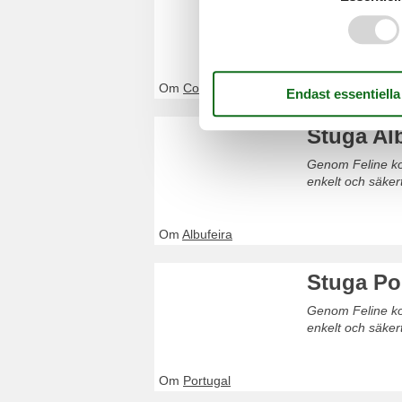
Genom Feline kom
Boka enkelt och 
Om
Costa Verde
Stuga Al
Genom Feline kom
enkelt och säker
Om
Albufeira
Stuga Po
Genom Feline kom
enkelt och säker
Om
Portugal