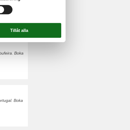
osta Verde.
bufeira. Boka
ortugal. Boka