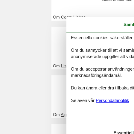
Om
Costa Lisboa
Samt
Stuga Li
Essentiella cookies säkerställer 
Genom Feline kom
enkelt och säker
Om du samtycker till att vi samla
anonymiserade uppgifter att vidar
Om
Lissabon
Om du accepterar användningen av 
marknadsföringsändamål.
Stuga Al
Du kan ändra eller dra tillbaka 
Genom Feline kom
enkelt och säker
Se även vår
Persondatapolitik
Om
Algarve
Stuga Co
Essentiell