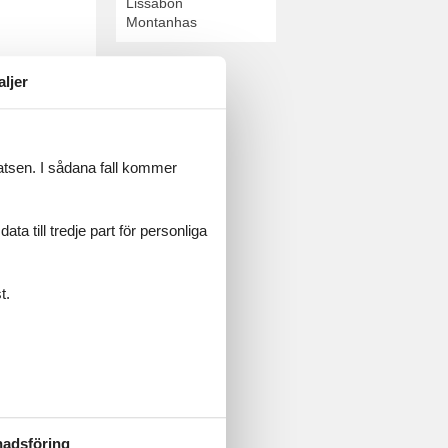
Lissabon
Montanhas
aljer
Lissabon. Boka
latsen. I sådana fall kommer
a till tredje part för personliga
t.
lgarve. Boka
adsföring