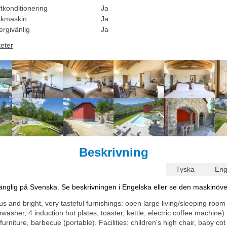
tkonditionering
Ja
skmaskin
Ja
ergivänlig
Ja
teter
Beskrivning
Tyska
Eng
lgänglig på Svenska. Se beskrivningen i Engelska eller se den maskinöve
 and bright, very tasteful furnishings: open large living/sleeping room
washer, 4 induction hot plates, toaster, kettle, electric coffee machine)
rniture, barbecue (portable). Facilities: children's high chair, baby cot 