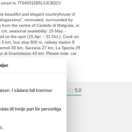
er. smart tv. IT045015B5L5JCB3ZV
his beautiful and elegant countryhouse of
la Mugazzena", renovated, surrounded by
 from the centre of Castello di Malgrate, in
cm, seasonal availability: 15.May. -
id on the spot (15.Apr. - 31.Oct.). Cook on
5 km, bus stop 800 m, railway station 8
tremoli 30 km, Sarzana 27 km, La Spezia 29
go di Gramolazzo 43 km. Please note: car
 unoccupied. Guests can visit the
 and flora of the place.
aljer
latsen. I sådana fall kommer
recensioner
Externa recensioner
5,0
ioner
a till tredje part för personliga
a recensioner
t.