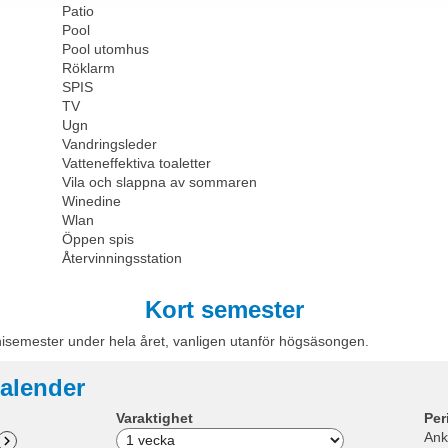
Patio
Pool
Pool utomhus
Röklarm
SPIS
TV
Ugn
Vandringsleder
Vatteneffektiva toaletter
Vila och slappna av sommaren
Winedine
Wlan
Öppen spis
Återvinningsstation
Kort semester
nisemester under hela året, vanligen utanför högsäsongen.
alender
Varaktighet
Per
Ank