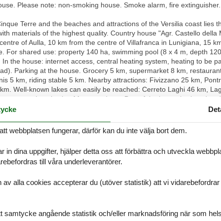
e house. Please note: non-smoking house. Smoke alarm, fire extinguish
inque Terre and the beaches and attractions of the Versilia coast lies t
with materials of the highest quality. Country house "Agr. Castello del
entre of Aulla, 10 km from the centre of Villafranca in Lunigiana, 15 km
ide. For shared use: property 140 ha, swimming pool (8 x 4 m, depth 120 
In the house: internet access, central heating system, heating to be pa
d). Parking at the house. Grocery 5 km, supermarket 8 km, restaurant 
is 5 km, riding stable 5 km. Nearby attractions: Fivizzano 25 km, Pon
 km. Well-known lakes can easily be reached: Cerreto Laghi 46 km, La
equest. Local sale of farm products. Part of the house is closed and
nd oil and enjoy the nature trails where they can meet the typical fauna
ycke
Det
5015B5L5JCB3ZV
att webbplatsen fungerar, därför kan du inte välja bort dem.
r in dina uppgifter, hjälper detta oss att förbättra och utveckla webbp
Våra gäst
ebefordras till våra underleverantörer.
Externa recens
alla cookies accepterar du (utöver statistik) att vi vidarebefordrar dat
Inga detaljerade extern
ditt samtycke angående statistik och/eller marknadsföring när som hels
2,0