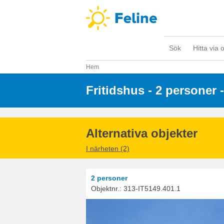
Sök
Hitta via 
Hem
Fritidshus - 2 personer
 
Alternativa objekter
I närheten (2)
2 personer
Objektnr.:
313-IT5149.401.1