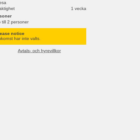
esa
aktighet
1 vecka
soner
 till 2 personer
lease notice
komst har inte valts.
Avtals- och hyrevillkor