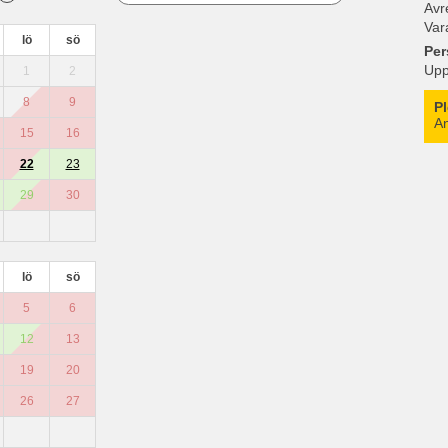
Avr
Var
lö
sö
Per
Upp
1
2
8
9
P
An
15
16
22
23
29
30
lö
sö
5
6
12
13
19
20
26
27