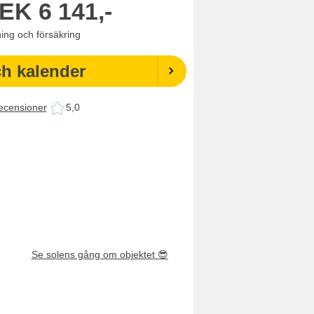
EK
6 141,-
ning och försäkring
ch kalender
ecensioner
5,0
Se solens gång om objektet
😎