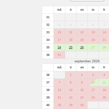
må
ti
on
to
fr
31
32
3
4
5
6
7
33
10
11
12
13
14
34
17
18
19
20
21
35
24
25
26
27
28
36
31
september 2026
må
ti
on
to
fr
36
1
2
3
4
37
7
8
9
10
11
38
14
15
16
17
18
39
21
22
23
24
25
40
28
29
30