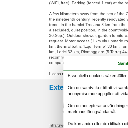
(WiFi, free). Parking (fenced 1 car) at th
A few kilometers away from the sea of the C
the nineteenth century, recently renovated 
trees. In the hamlet Tresana 8 km from the c
a secluded, quiet position, in the countrys
30.Sep.). Outdoor shower, garden furniture. 
request. Motor access (1 km via unmade roa
km, thermal baths "Equi Terme" 30 km. Tenn
km, Lerici 32 km, Riomaggiore (5 Terre) 44
recommended. Cooking courses bookable on r
company's wine cellar, purchase local wine a
Samt
Licens nr.: IT045015B5L5JCB3ZV / IT04
Essentiella cookies säkerställer 
Externa recensioner
Om du samtycker till att vi samla
anonymiserade uppgifter att vidar
5,0
Om du accepterar användningen av 
marknadsföringsändamål.
Du kan ändra eller dra tillbaka 
Tillfartsväg: