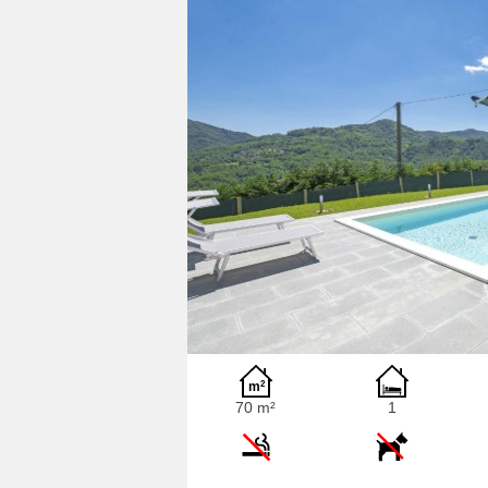
70 m²
1