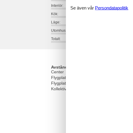
Interiör:
Se även vår
Persondatapolitik
Kök:
Läge:
Utomhus:
Totalt:
Avstånd
Center
Flygplats GOA
1
Flygplats PSA
Kollektivtrafik