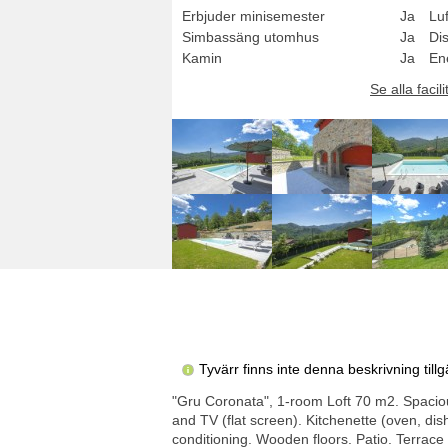
Erbjuder minisemester
Ja
Luf
Simbassäng utomhus
Ja
Di
Kamin
Ja
En
Se alla facili
Tyvärr finns inte denna beskrivning til
"Gru Coronata", 1-room Loft 70 m2. Spacious
and TV (flat screen). Kitchenette (oven, dish
conditioning. Wooden floors. Patio. Terrace fu