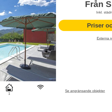
Från
S
Inkl. städ
Priser o
Externa r
Se angränsande objekter
1