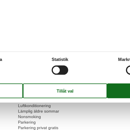
Dubbelglasfönster
DUSCH
Elektrisk kaffemaskin
Fire extinguisher
First aid kit
Fridge
Grönt utrymme trädgård
Handdukar gratis
Heating
Hus areal
70 m²
Hållbar
a
Statistik
Markn
Hårtork
Ingen engångsservis
Internet
Kettle
Kitchenette
Kollektivtrafik
Led-lampor
Linnefritt
Luftkonditionering
Lämplig äldre sommar
Nonsmoking
Parkering
Parkering privat gratis