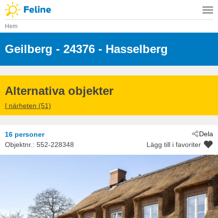
Hem
Geilberg
 - 24376
 - Hasselberg
Alternativa objekter
I närheten (51)
Dela
16 personer
Objektnr.:
552-228348
Lägg till i favoriter