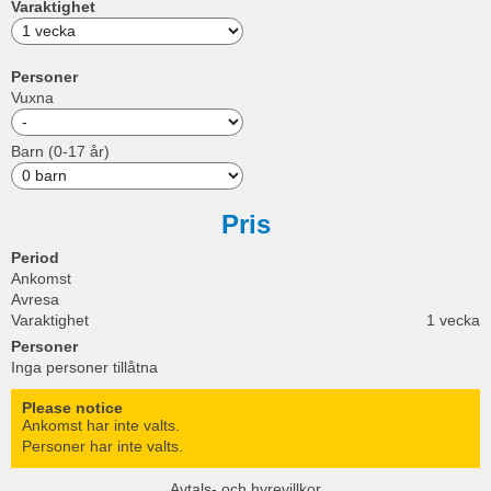
Varaktighet
Personer
Vuxna
Barn (0-17 år)
Pris
Period
Ankomst
Avresa
Varaktighet
1 vecka
Personer
Inga personer tillåtna
Please notice
Ankomst har inte valts.
Personer har inte valts.
Avtals- och hyrevillkor