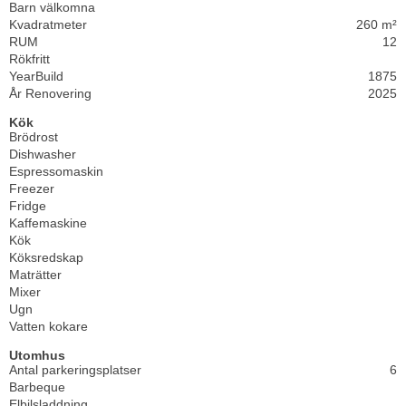
Barn välkomna
Kvadratmeter
260 m²
RUM
12
Rökfritt
YearBuild
1875
År Renovering
2025
Kök
Brödrost
Dishwasher
Espressomaskin
Freezer
Fridge
Kaffemaskine
Kök
Köksredskap
Maträtter
Mixer
Ugn
Vatten kokare
Utomhus
Antal parkeringsplatser
6
Barbeque
Elbilsladdning