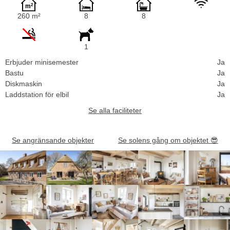
260 m²
8
8
1
Erbjuder minisemester
Ja
Bastu
Ja
Diskmaskin
Ja
Laddstation för elbil
Ja
Se alla faciliteter
Se angränsande objekter
Se solens gång om objektet
😎