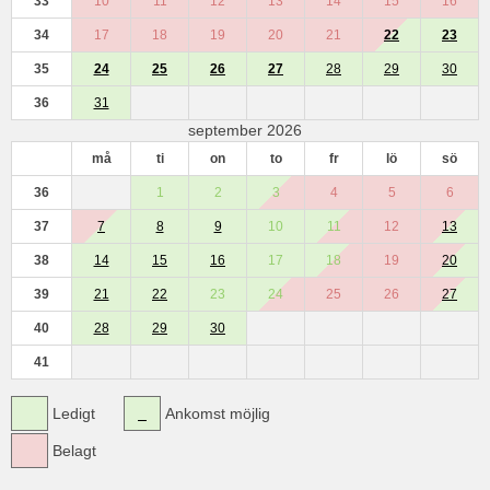
33
10
11
12
13
14
15
16
34
17
18
19
20
21
22
23
35
24
25
26
27
28
29
30
36
31
september 2026
må
ti
on
to
fr
lö
sö
36
1
2
3
4
5
6
37
7
8
9
10
11
12
13
38
14
15
16
17
18
19
20
39
21
22
23
24
25
26
27
40
28
29
30
41
Ledigt
Ankomst möjlig
Belagt