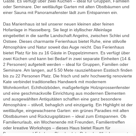
Gäste. Es verfügt über zwei Küchen – ideal für Gruppen, Familien
oder Seminare. Der weitläufige Garten mit alten Obstbäumen und
einer Sauna mit Panoramafenster lädt zum Entspannen ein.
Das Marienhaus ist teil unserer neuen kleinen aber feinen
Hofanlage in Hasselberg. Sie liegt in idyllischer Alleinlage
eingebettet in die sanfte Landschaft Angelns, zwischen Schlei und
Ostsee. Dieses charmante Ferienhaus bietet Ruhe, eine stilvolle
Atmosphäre und Natur soweit das Auge reicht. Das Ferienhaus
bietet Platz für bis zu 16 Gäste in Doppelzimmern. Es verfügt über
zwei Küchen und kann bei Bedarf in zwei separate Einheiten (14 &
2 Personen) aufgeteilt werden – ideal für Gruppen, Familien oder
Seminare. Am langen, auf 5.50 Mete rausziehbaren Esstisch finden
bis zu 22 Personen Platz. Die frisch und sehr hochwertig renovierte
Kate verbindet traditionelles Handwerk mit modernem
Wohnkomfort. Echtholzböden, maßgefertigte Holzsprossenfenster
und eine geschmackvolle Einrichtung aus modernen Elementen
und ausgewählten Antiquitäten schaffen eine ganz besondere
Atmosphäre – stilvoll, behaglich und einzigartig. Ein Highlight ist der
weitläufige, eingewachsene Garten: ein grünes Paradies mit alten
Obstbäumen und Rückzugsplätzen – ideal zum Entspannen. Ob
Familienurlaub, ein Wochenende mit Freunden, Familientreffen
oder kreative Workshops – dieses Haus bietet Raum für
Begegnung und Erholung. Die absolute Ruhe der Alleinlage sorgt