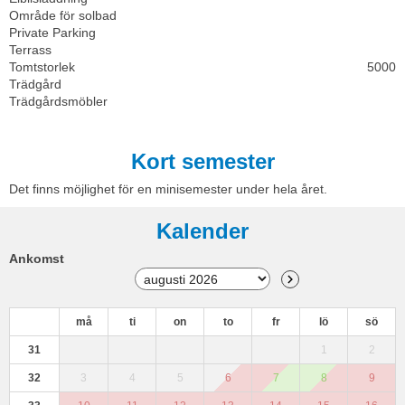
Område för solbad
Private Parking
Terrass
Tomtstorlek
5000
Trädgård
Trädgårdsmöbler
Kort semester
Det finns möjlighet för en minisemester under hela året.
Kalender
Ankomst
må
ti
on
to
fr
lö
sö
31
1
2
32
3
4
5
6
7
8
9