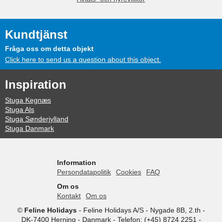
Kundtjänst
Fråga oss om detta objekt
Click here to send us a question about this object.
Inspiration
Stuga Kegnæs
Stuga Als
Stuga Sønderjylland
Stuga Danmark
Information
Persondatapolitik
Cookies
FAQ
Om os
Kontakt
Om os
©
Feline Holidays
-
Feline Holidays A/S
-
Nygade 8B, 2.th -
DK-7400
Herning
-
Danmark -
Telefon:
(+45) 8724 2251
-