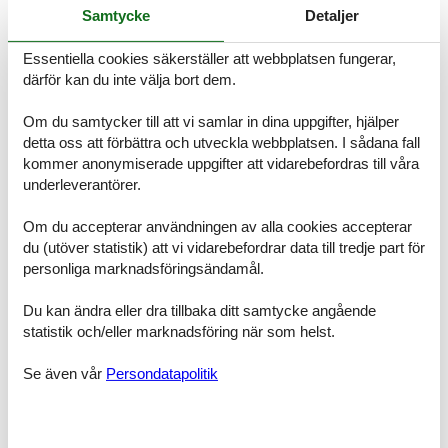
für Abstand vom Alltag und tiefe Erholung. Der Ostseestrand ist nur
Samtycke
Detaljer
8 Fahrradminuten entfernt und zu Fuß in einem gemütlichen
Spaziergang in einer halben Stunde erreichbar. Absolutes Highlight
Essentiella cookies säkerställer att webbplatsen fungerar,
ist die Sauna mit einem Panaromafenster und weitem Blick über
därför kan du inte välja bort dem.
das angrenzende Feld.
Raumaufteilung
Schlafzimmer, 2 Personen
Om du samtycker till att vi samlar in dina uppgifter, hjälper
Privates Badezimmer, Verdunklungsvorhänge,
detta oss att förbättra och utveckla webbplatsen. I sådana fall
Kleiderschrank
kommer anonymiserade uppgifter att vidarebefordras till våra
Doppelbett (Offenes Fußteil)
underleverantörer.
Schlafzimmer, 2 Personen
Om du accepterar användningen av alla cookies accepterar
Privates Badezimmer, Verdunklungsvorhänge,
du (utöver statistik) att vi vidarebefordrar data till tredje part för
Kleiderschrank
personliga marknadsföringsändamål.
Doppelbett (Offenes Fußteil)
Du kan ändra eller dra tillbaka ditt samtycke angående
Schlafzimmer, 2 Personen
Privates Badezimmer, Verdunklungsvorhänge,
statistik och/eller marknadsföring när som helst.
Kleiderschrank
Doppelbett (Offenes Fußteil)
Se även vår
Persondatapolitik
Schlafzimmer, 2 Personen
Privates Badezimmer, Verdunklungsvorhänge,
Kleiderschrank