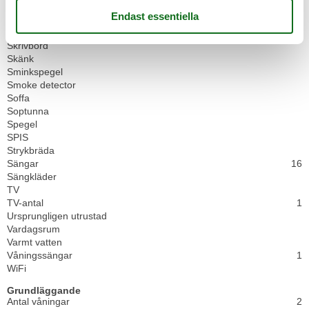
Matsal
Matsittplatser
Mörkningsalternativ för rummet
Skrivbord
Skänk
Sminkspegel
Smoke detector
Soffa
Soptunna
Spegel
SPIS
Strykbräda
Sängar
16
Sängkläder
TV
TV-antal
1
Ursprungligen utrustad
Vardagsrum
Varmt vatten
Våningssängar
1
WiFi
Grundläggande
Antal våningar
2