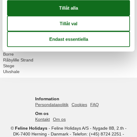
Stugor
Geografier
Alla
Danmark
Møn
Askeby
Bogø
Borre
Råbylille Strand
Stege
Ulvshale
Information
Persondatapolitik
Cookies
FAQ
Om os
Kontakt
Om os
©
Feline Holidays
-
Feline Holidays A/S
-
Nygade 8B, 2.th -
DK-7400
Herning
-
Danmark -
Telefon:
(+45) 8724 2251
-