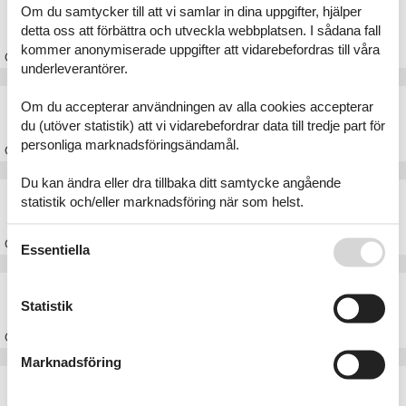
Stuga Bogø
Om du samtycker till att vi samlar in dina uppgifter, hjälper
detta oss att förbättra och utveckla webbplatsen. I sådana fall
kommer anonymiserade uppgifter att vidarebefordras till våra
Om
Bogø
underleverantörer.
Stuga Råbylille Strand
Om du accepterar användningen av alla cookies accepterar
du (utöver statistik) att vi vidarebefordrar data till tredje part för
personliga marknadsföringsändamål.
Om
Råbylille Strand
Du kan ändra eller dra tillbaka ditt samtycke angående
Stuga Askeby
statistik och/eller marknadsföring när som helst.
Se även vår
Persondatapolitik
Om
Askeby
Essentiella
Stuga Møn
Statistik
Om
Møn
Marknadsföring
Artikeltyper
Alla