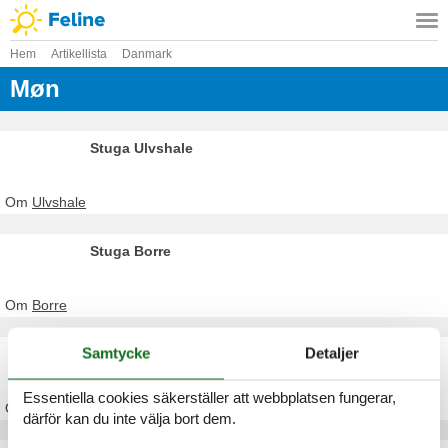
Hem
Artikellista
Danmark
Møn
Stuga Ulvshale
Om
Ulvshale
Stuga Borre
Om
Borre
Samtycke
Detaljer
Stuga Stege
Essentiella cookies säkerställer att webbplatsen fungerar,
Om
Stege
därför kan du inte välja bort dem.