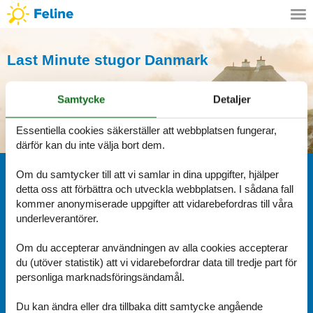
Last Minute stugor Danmark
Samtycke
Detaljer
Essentiella cookies säkerställer att webbplatsen fungerar,
Stuga
Last Minute
Mer
därför kan du inte välja bort dem.
Last Minute sök
Om du samtycker till att vi samlar in dina uppgifter, hjälper
detta oss att förbättra och utveckla webbplatsen. I sådana fall
Land
kommer anonymiserade uppgifter att vidarebefordras till våra
underleverantörer.
Destination
Om du accepterar användningen av alla cookies accepterar
du (utöver statistik) att vi vidarebefordrar data till tredje part för
Varaktighet
personliga marknadsföringsändamål.
Du kan ändra eller dra tillbaka ditt samtycke angående
Hitta