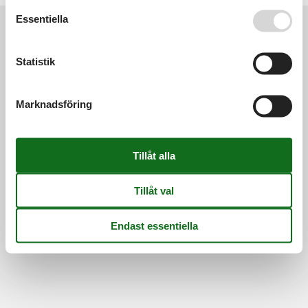
Se även vår
Persondatapolitik
Essentiella
Information
Statistik
Persondatapolitik
Cookies
FAQ
Om os
Kontakt
Om os
Marknadsföring
©
Feline Holidays
-
Feline Holidays A/S
-
Nygade 8B, 2.th -
DK-7400
Herning
-
Danmark -
Telefon:
(+45) 8724 2251
-
E-post:
info@feline-holidays.se
Momsregistreringsnummer: DK26347688