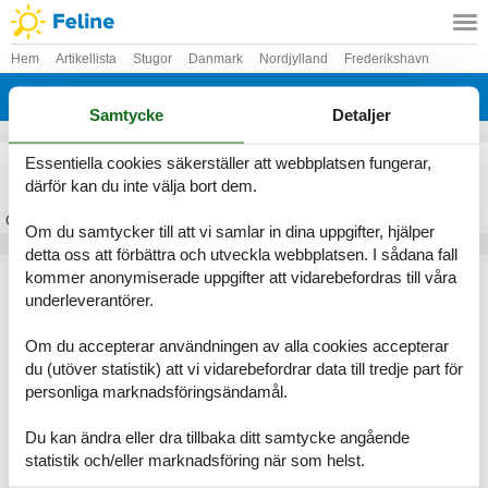
Hem
Artikellista
Stugor
Danmark
Nordjylland
Frederikshavn
Strandby
Samtycke
Detaljer
Stuga Strandby
Essentiella cookies säkerställer att webbplatsen fungerar,
därför kan du inte välja bort dem.
Om
Strandby
Om du samtycker till att vi samlar in dina uppgifter, hjälper
detta oss att förbättra och utveckla webbplatsen. I sådana fall
Artikeltyper
kommer anonymiserade uppgifter att vidarebefordras till våra
underleverantörer.
Alla
Stugor
Om du accepterar användningen av alla cookies accepterar
Geografier
du (utöver statistik) att vi vidarebefordrar data till tredje part för
personliga marknadsföringsändamål.
Alla
Danmark
Nordjylland
Du kan ändra eller dra tillbaka ditt samtycke angående
Frederikshavn
statistik och/eller marknadsföring när som helst.
Strandby