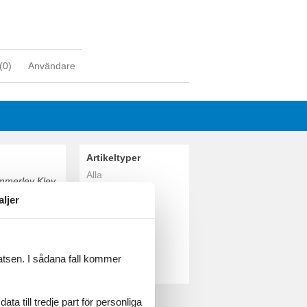
(
0
)
Användare
Artikeltyper
Alla
Emmerlev Klev.
Stugor
aljer
Geografier
Alla
Danmark
Sønderjylland
latsen. I sådana fall kommer
Emmerlev Klev
a till tredje part för personliga