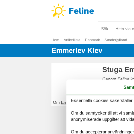
Sök
Hitta via 
Hem
Artikellista
Danmark
Sønderjylland
Emmerlev Klev
Stuga Em
Genom Feline kom
Boka enkelt och 
Samt
Essentiella cookies säkerställer 
Om
Emmerlev Klev
Om du samtycker till att vi samla
anonymiserade uppgifter att vidar
Om du accepterar användningen av 