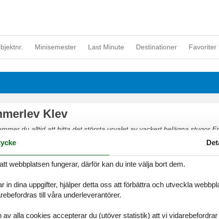
objektnr.
Minisemester
Last Minute
Destinationer
Favoriter 
merlev Klev
mer du alltid att hitta det största urvalet av vackert belägna stugor 
säkert på nätet eller kontakta oss om du har frågor.
ycke
Det
att webbplatsen fungerar, därför kan du inte välja bort dem.
r in dina uppgifter, hjälper detta oss att förbättra och utveckla webbp
ebefordras till våra underleverantörer.
alla cookies accepterar du (utöver statistik) att vi vidarebefordrar dat