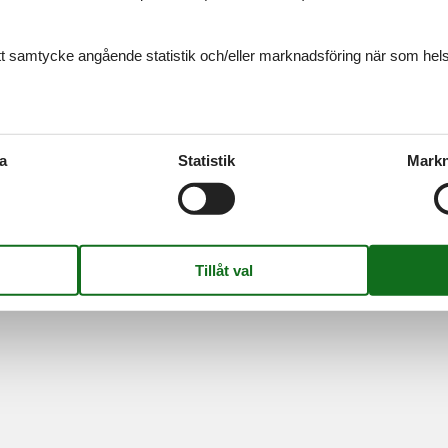
Information
Om os
Persondatapolitik
Kontakt
ditt samtycke angående statistik och/eller marknadsföring när som hels
Cookies
Om os
FAQ
S
-
Nygade 8B, 2.th -
DK-7400
Herning
-
Danmark -
Telefon:
(+45) 872
Momsregistreringsnummer: DK26347688
a
Statistik
Markn