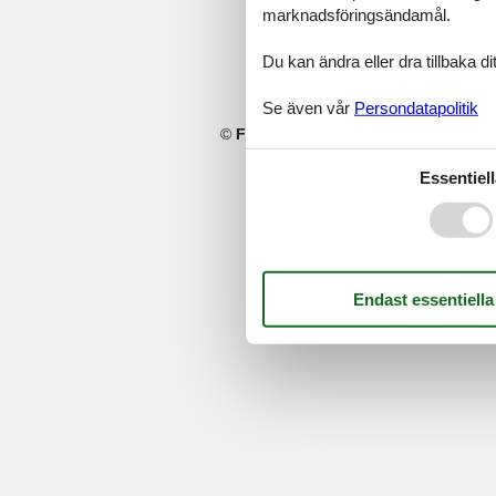
marknadsföringsändamål.
Du kan ändra eller dra tillbaka 
Se även vår
Persondatapolitik
©
Feline Holidays
-
Feline Holidays A/
Essentiell