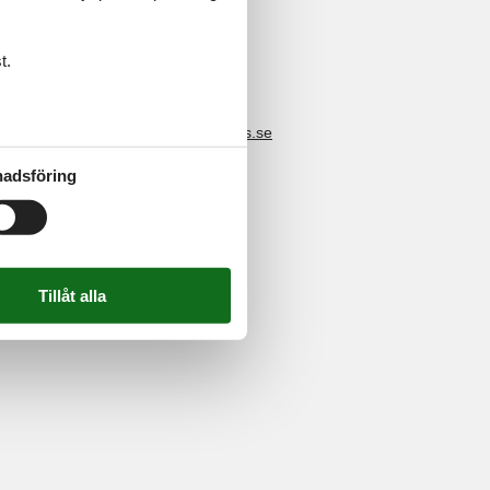
t.
4 2251
-
E-post:
info@feline-holidays.se
adsföring