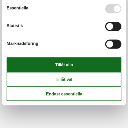
Se även vår
Persondatapolitik
Essentiella
Information
Persondatapolitik
Cookies
FAQ
Om os
Statistik
Kontakt
Om os
©
Feline Holidays
-
Feline Holidays A/S
-
Nygade 8B, 2.th -
Marknadsföring
DK-7400
Herning
-
Danmark -
Telefon:
(+45) 8724 2251
-
E-post:
info@feline-holidays.se
Momsregistreringsnummer: DK26347688