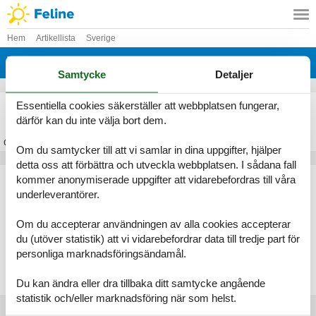
Hem
Artikellista
Sverige
Vimmerby
Samtycke
Detaljer
Stuga Vimmerby
Essentiella cookies säkerställer att webbplatsen fungerar,
därför kan du inte välja bort dem.
Om
Vimmerby
Om du samtycker till att vi samlar in dina uppgifter, hjälper
detta oss att förbättra och utveckla webbplatsen. I sådana fall
Artikeltyper
kommer anonymiserade uppgifter att vidarebefordras till våra
underleverantörer.
Alla
Stugor
Om du accepterar användningen av alla cookies accepterar
Geografier
du (utöver statistik) att vi vidarebefordrar data till tredje part för
personliga marknadsföringsändamål.
Alla
Sverige
Vimmerby
Du kan ändra eller dra tillbaka ditt samtycke angående
statistik och/eller marknadsföring när som helst.