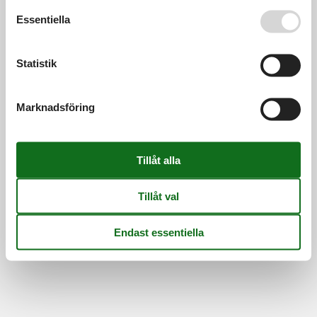
Se även vår
Persondatapolitik
Essentiella
Information
Persondatapolitik
Cookies
FAQ
Om os
Statistik
Kontakt
Om os
©
Feline Holidays
-
Feline Holidays A/S
-
Nygade 8B, 2.th -
Marknadsföring
DK-7400
Herning
-
Danmark -
Telefon:
(+45) 8724 2251
-
E-post:
info@feline-holidays.se
Momsregistreringsnummer: DK26347688