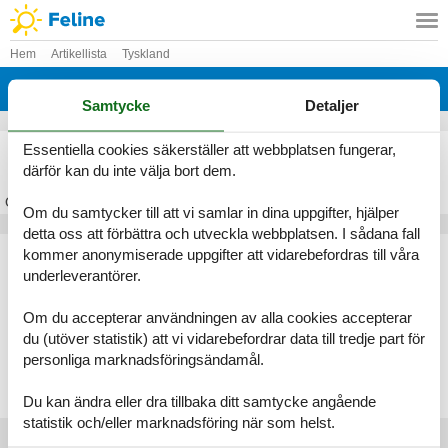
Hem
Artikellista
Tyskland
Mecklenburg-Vorpommern
Samtycke
Detaljer
Stuga Mecklenburg-Vorpommern
Essentiella cookies säkerställer att webbplatsen fungerar,
därför kan du inte välja bort dem.
Om
Mecklenburg-Vorpommern
Om du samtycker till att vi samlar in dina uppgifter, hjälper
detta oss att förbättra och utveckla webbplatsen. I sådana fall
Artikeltyper
kommer anonymiserade uppgifter att vidarebefordras till våra
underleverantörer.
Alla
Stugor
Om du accepterar användningen av alla cookies accepterar
Geografier
du (utöver statistik) att vi vidarebefordrar data till tredje part för
personliga marknadsföringsändamål.
Alla
Tyskland
Mecklenburg-Vorpommern
Du kan ändra eller dra tillbaka ditt samtycke angående
statistik och/eller marknadsföring när som helst.