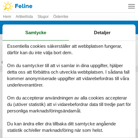
Hem
Artikellista
Stugor
Österrike
Vorarlberg
Samtycke
Detaljer
Stuga Vorarlberg
Essentiella cookies säkerställer att webbplatsen fungerar,
därför kan du inte välja bort dem.
Om
Vorarlberg
Om du samtycker till att vi samlar in dina uppgifter, hjälper
detta oss att förbättra och utveckla webbplatsen. I sådana fall
Artikeltyper
kommer anonymiserade uppgifter att vidarebefordras till våra
underleverantörer.
Alla
Stugor
Om du accepterar användningen av alla cookies accepterar
Geografier
du (utöver statistik) att vi vidarebefordrar data till tredje part för
personliga marknadsföringsändamål.
Alla
Österrike
Vorarlberg
Du kan ändra eller dra tillbaka ditt samtycke angående
statistik och/eller marknadsföring när som helst.