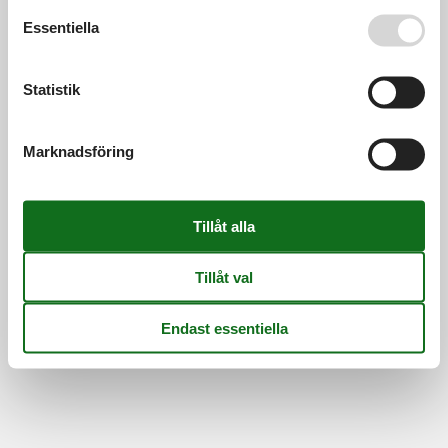
Se även vår
Persondatapolitik
Essentiella
Information
Persondatapolitik
Cookies
FAQ
Om os
Statistik
Kontakt
Om os
©
Feline Holidays
-
Feline Holidays A/S
-
Nygade 8B, 2.th -
Marknadsföring
DK-7400
Herning
-
Danmark -
Telefon:
(+45) 8724 2251
-
E-post:
info@feline-holidays.se
Momsregistreringsnummer: DK26347688