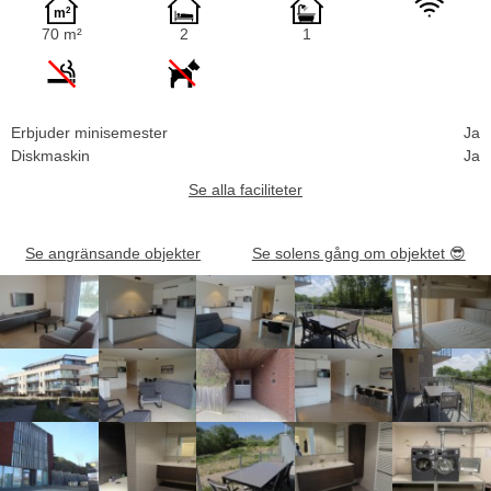
70 m²
2
1
Erbjuder minisemester
Ja
Diskmaskin
Ja
Se alla faciliteter
Se angränsande objekter
Se solens gång om objektet
😎