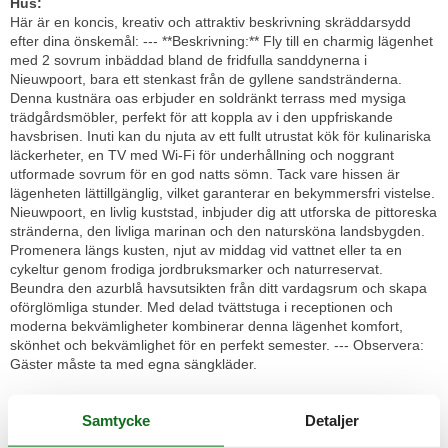
Hus:
Här är en koncis, kreativ och attraktiv beskrivning skräddarsydd
efter dina önskemål: --- **Beskrivning:** Fly till en charmig lägenhet
med 2 sovrum inbäddad bland de fridfulla sanddynerna i
Nieuwpoort, bara ett stenkast från de gyllene sandstränderna.
Denna kustnära oas erbjuder en soldränkt terrass med mysiga
trädgårdsmöbler, perfekt för att koppla av i den uppfriskande
havsbrisen. Inuti kan du njuta av ett fullt utrustat kök för kulinariska
läckerheter, en TV med Wi-Fi för underhållning och noggrant
utformade sovrum för en god natts sömn. Tack vare hissen är
lägenheten lättillgänglig, vilket garanterar en bekymmersfri vistelse.
Nieuwpoort, en livlig kuststad, inbjuder dig att utforska de pittoreska
stränderna, den livliga marinan och den natursköna landsbygden.
Promenera längs kusten, njut av middag vid vattnet eller ta en
cykeltur genom frodiga jordbruksmarker och naturreservat.
Beundra den azurblå havsutsikten från ditt vardagsrum och skapa
oförglömliga stunder. Med delad tvättstuga i receptionen och
moderna bekvämligheter kombinerar denna lägenhet komfort,
skönhet och bekvämlighet för en perfekt semester. --- Observera:
Gäster måste ta med egna sängkläder.
Layout:
Samtycke
Detaljer
På våning 1: (Kök(Kokplattor(elektrisk), kaffebryggare, kombi
ugn/mikro, diskmaskin, kyl och frys), ardags- och matrum(TV,