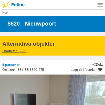
Hem
 - 8620
 - Nieuwpoort
Alternativa objekter
I närheten (223)
Dela
5 personer
Objektnr.:
351-BE-8620-275
Lägg till i favoriter