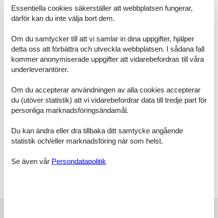
matbord, sitthörna, balkong eller terrass),
Essentiella cookies säkerställer att webbplatsen fungerar,
sovrum(dubbelsäng(dubbeltäcke, 160 x 200 cm)),
därför kan du inte välja bort dem.
sovrum(Våningssäng 3 pers.(däcke)), badrum(dusch, handfat),
WC(toalett )) terrass, cykelförvaring, trädgårdsmöbler, parkering,
Om du samtycker till att vi samlar in dina uppgifter, hjälper
hiss
detta oss att förbättra och utveckla webbplatsen. I sådana fall
kommer anonymiserade uppgifter att vidarebefordras till våra
Notera:
underleverantörer.
På av lugn och ro, hyrs denna semesterbostad inte ut till
ungdomsgrupper Bokning av ungdomsgrupper under 25 år är ej
tillåtet Trafik- och parkeringsmöjligheter skiljer sig från stad till stad.
Om du accepterar användningen av alla cookies accepterar
Det kan vara så att endast betal-P finns vid stugan Det är absolut
du (utöver statistik) att vi vidarebefordrar data till tredje part för
förbjudet att anordna studentfester, möhippor, svensexor eller
personliga marknadsföringsändamål.
fyllefester i huset
Rumsindelning
Du kan ändra eller dra tillbaka ditt samtycke angående
1 våningen
statistik och/eller marknadsföring när som helst.
Sovrum
3-personers våningssäng
Se även vår
Persondatapolitik
Sovrum
Dubbelsäng
Externa recensioner