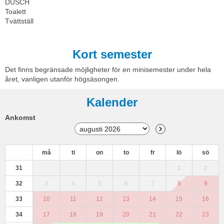
DUSCH
Toalett
Tvättställ
Kort semester
Det finns begränsade möjligheter för en minisemester under hela
året, vanligen utanför högsäsongen.
Kalender
Ankomst
må
ti
on
to
fr
lö
sö
31
1
2
32
3
4
5
6
7
8
9
33
10
11
12
13
14
15
16
34
17
18
19
20
21
22
23