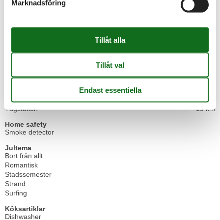
Marknadsföring
Andra
Balkong eller terrass
Cykelförvaring
Lyfta
Building status
Lägenhet
Distance
Andra
3 km
Flygplats
16 km
Golfcourse
5 km
Tågstation
19 km
Home safety
Smoke detector
Jultema
Bort från allt
Romantisk
Stadssemester
Strand
Surfing
Köksartiklar
Dishwasher