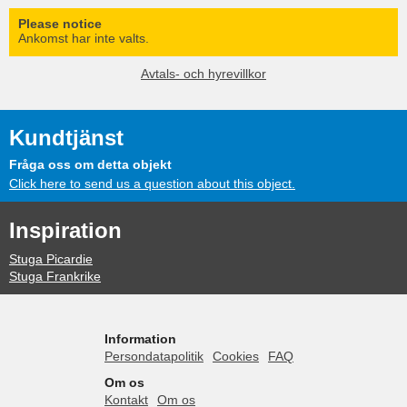
Please notice
Ankomst har inte valts.
Avtals- och hyrevillkor
Kundtjänst
Fråga oss om detta objekt
Click here to send us a question about this object.
Inspiration
Stuga Picardie
Stuga Frankrike
Information
Persondatapolitik
Cookies
FAQ
Om os
Kontakt
Om os