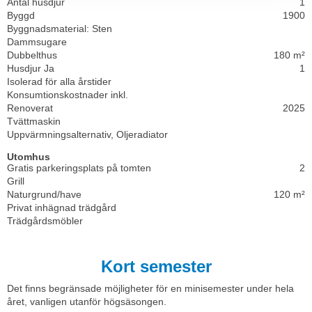
Antal husdjur
1
Byggd
1900
Byggnadsmaterial: Sten
Dammsugare
Dubbelthus
180 m²
Husdjur Ja
1
Isolerad för alla årstider
Konsumtionskostnader inkl.
Renoverat
2025
Tvättmaskin
Uppvärmningsalternativ, Oljeradiator
Utomhus
Gratis parkeringsplats på tomten
2
Grill
Naturgrund/have
120 m²
Privat inhägnad trädgård
Trädgårdsmöbler
Kort semester
Det finns begränsade möjligheter för en minisemester under hela
året, vanligen utanför högsäsongen.