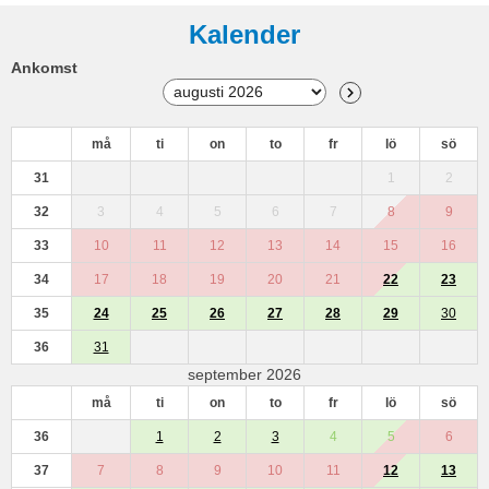
Kalender
Ankomst
må
ti
on
to
fr
lö
sö
31
1
2
32
3
4
5
6
7
8
9
33
10
11
12
13
14
15
16
34
17
18
19
20
21
22
23
35
24
25
26
27
28
29
30
36
31
september 2026
må
ti
on
to
fr
lö
sö
36
1
2
3
4
5
6
37
7
8
9
10
11
12
13