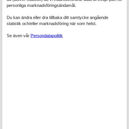
Sovrum, 12 m², 2 personer
personliga marknadsföringsändamål.
Enkelsäng
Du kan ändra eller dra tillbaka ditt samtycke angående
Sovrum, 12 m², 2 personer
statistik och/eller marknadsföring när som helst.
Enkelsäng
Se även vår
Persondatapolitik
Badrum, 7 m²
WC med varmt och kallt vatten, Dusch
Kök, 8 m²
Vardagsrum, 20 m²
Matsal, 30 m²
Toalett
WC utan handfat
Terrass, 15 m²
Öppen terrass
Faciliteter
Bad
WC Utan handfat