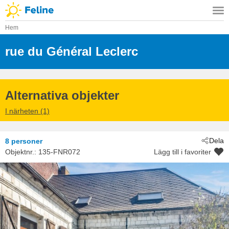
Hem
rue du Général Leclerc
 - Mailly-Maillet
 - 80560
Alternativa objekter
I närheten (1)
Dela
8 personer
Objektnr.:
135-FNR072
Lägg till i favoriter