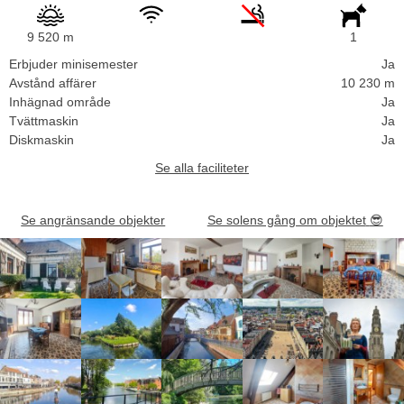
9 520 m
1
Erbjuder minisemester
Ja
Avstånd affärer
10 230 m
Inhägnad område
Ja
Tvättmaskin
Ja
Diskmaskin
Ja
Se alla faciliteter
Se angränsande objekter
Se solens gång om objektet
😎