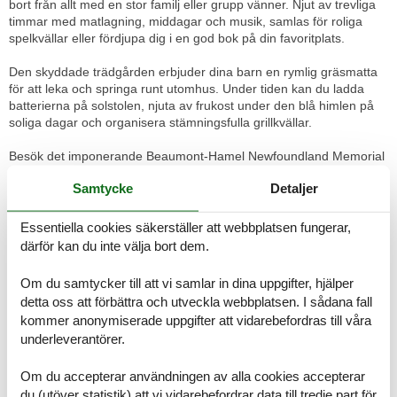
bort från allt med en stor familj eller grupp vänner. Njut av trevliga
timmar med matlagning, middagar och musik, samlas för roliga
spelkvällar eller fördjupa dig i en god bok på din favoritplats.
Den skyddade trädgården erbjuder dina barn en rymlig gräsmatta
för att leka och springa runt utomhus. Under tiden kan du ladda
batterierna på solstolen, njuta av frukost under den blå himlen på
soliga dagar och organisera stämningsfulla grillkvällar.
Besök det imponerande Beaumont-Hamel Newfoundland Memorial
och fördjupa dig i den rörande historien om första världskriget.
Samtycke
Detaljer
Cykla genom pittoreska byar som Auchonvillers och förundras över
Thiepval-monumentet. I Albert bjuder Musée Somme 1916 in dig till
en fascinerande tidsresa i underjordiska tunnlar. Vandra genom
Essentiella cookies säkerställer att webbplatsen fungerar,
naturparken Baie de Somme, ha en picknick på stranden av Ancre
därför kan du inte välja bort dem.
eller utforska Somme-dalen med kanot.
Rumsindelning
Om du samtycker till att vi samlar in dina uppgifter, hjälper
Semesterboende
detta oss att förbättra och utveckla webbplatsen. I sådana fall
Sovrum, 14 m², 2 personer
kommer anonymiserade uppgifter att vidarebefordras till våra
Dubbelsäng
underleverantörer.
Sovrum, 13 m², 2 personer
Dubbelsäng
Om du accepterar användningen av alla cookies accepterar
du (utöver statistik) att vi vidarebefordrar data till tredje part för