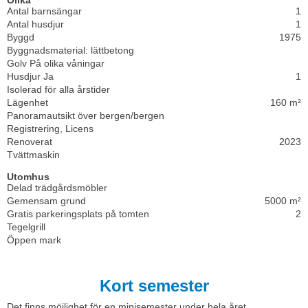
Antal barnsängar
1
Antal husdjur
1
Byggd
1975
Byggnadsmaterial: lättbetong
Golv På olika våningar
Husdjur Ja
1
Isolerad för alla årstider
Lägenhet
160 m²
Panoramautsikt över bergen/bergen
Registrering, Licens
Renoverat
2023
Tvättmaskin
Utomhus
Delad trädgårdsmöbler
Gemensam grund
5000 m²
Gratis parkeringsplats på tomten
2
Tegelgrill
Öppen mark
Kort semester
Det finns möjlighet för en minisemester under hela året.