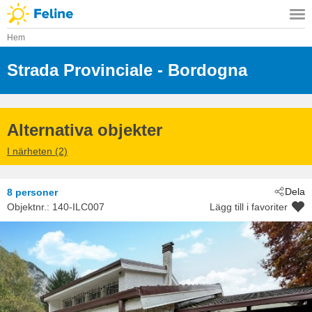
Hem
Strada Provinciale
 - Bordogna
 - 24010
 - Val Brembana
Alternativa objekter
I närheten (2)
Dela
8 personer
Objektnr.:
140-ILC007
Lägg till i favoriter