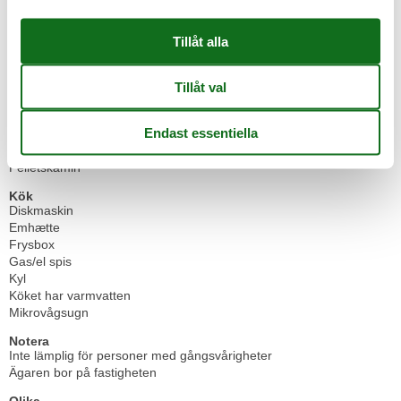
Båtuthyrning
3,5 km
Markerad vandringsled
300 m
Närmaste bostad
5 m
Närmaste restaurang
2 km
Närmsta stad
2 km
Sec. till närmaste vatten/bad
40 km
Termiskt bad
17 km
Utomhuspool
6 km
Inomhus
Pelletskamin
Kök
Diskmaskin
Emhætte
Frysbox
Gas/el spis
Kyl
Köket har varmvatten
Mikrovågsugn
Notera
Inte lämplig för personer med gångsvårigheter
Ägaren bor på fastigheten
Olika