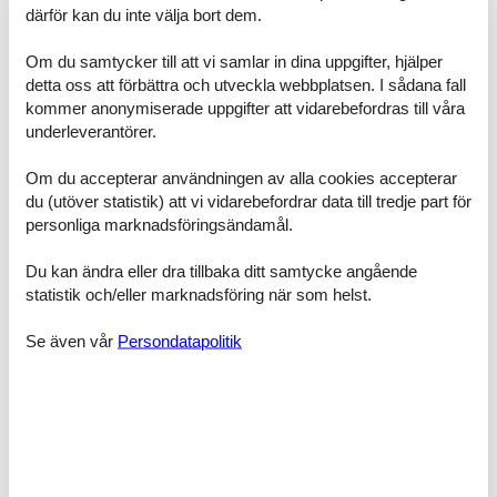
därför kan du inte välja bort dem.
Rumsindelning
Semesterboende
Sovrum, 2 personer
Om du samtycker till att vi samlar in dina uppgifter, hjälper
Enkelsäng
detta oss att förbättra och utveckla webbplatsen. I sådana fall
kommer anonymiserade uppgifter att vidarebefordras till våra
Sovrum, 2 personer
underleverantörer.
Dubbelsäng
Om du accepterar användningen av alla cookies accepterar
Sovrum, 2 personer
du (utöver statistik) att vi vidarebefordrar data till tredje part för
Enkelsäng
personliga marknadsföringsändamål.
Sovrum, 2 personer
Dubbelsäng
Du kan ändra eller dra tillbaka ditt samtycke angående
statistik och/eller marknadsföring när som helst.
Badrum
WC med varmt och kallt vatten, Dusch
Se även vår
Persondatapolitik
Badrum
WC med varmt och kallt vatten, Dusch
Terrass
Veranda