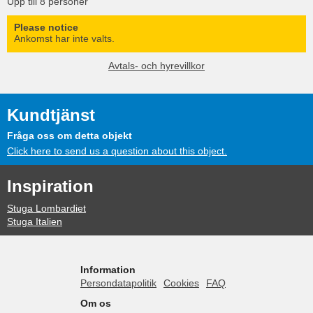
Upp till 8 personer
Please notice
Ankomst har inte valts.
Avtals- och hyrevillkor
Kundtjänst
Fråga oss om detta objekt
Click here to send us a question about this object.
Inspiration
Stuga Lombardiet
Stuga Italien
Information
Persondatapolitik
Cookies
FAQ
Om os