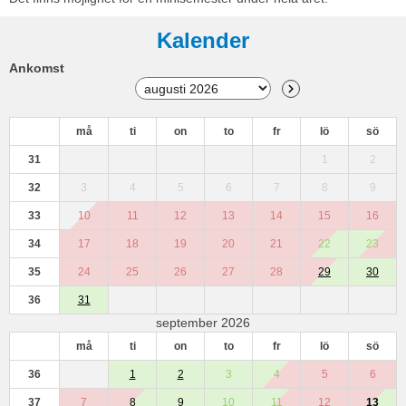
Kalender
Ankomst
må
ti
on
to
fr
lö
sö
31
1
2
32
3
4
5
6
7
8
9
33
10
11
12
13
14
15
16
34
17
18
19
20
21
22
23
35
24
25
26
27
28
29
30
36
31
september 2026
må
ti
on
to
fr
lö
sö
36
1
2
3
4
5
6
37
7
8
9
10
11
12
13