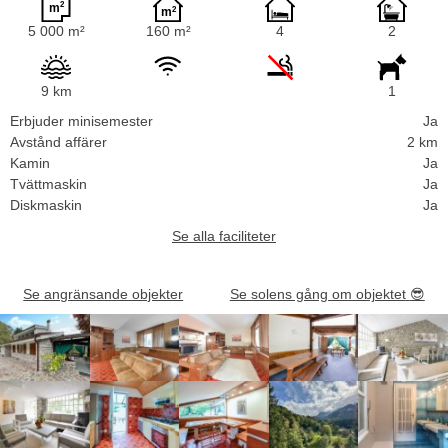
5 000 m²
160 m²
4
2
9 km
1
Erbjuder minisemester
Ja
Avstånd affärer
2 km
Kamin
Ja
Tvättmaskin
Ja
Diskmaskin
Ja
Se alla faciliteter
Se angränsande objekter
Se solens gång om objektet
😎