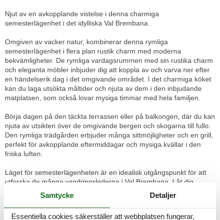
Njut av en avkopplande vistelse i denna charmiga
semesterlägenhet i det idylliska Val Brembana.
Omgiven av vacker natur, kombinerar denna rymliga
semesterlägenhet i flera plan rustik charm med moderna
bekvämligheter. De rymliga vardagsrummen med sin rustika charm
och eleganta möbler inbjuder dig att koppla av och varva ner efter
en händelserik dag i det omgivande området. I det charmiga köket
kan du laga utsökta måltider och njuta av dem i den inbjudande
matplatsen, som också lovar mysiga timmar med hela familjen.
Börja dagen på den täckta terrassen eller på balkongen, där du kan
njuta av utsikten över de omgivande bergen och skogarna till fullo.
Den rymliga trädgården erbjuder många sittmöjligheter och en grill,
perfekt för avkopplande eftermiddagar och mysiga kvällar i den
friska luften.
Läget för semesterlägenheten är en idealisk utgångspunkt för att
utforska de många vandringslederna i Val Brembana. Låt dig
förtrollas av det imponerande naturlandskapet och de spektakulära
Samtycke
Detaljer
vyerna. Ett besök på de termiska baden i San Pellegrino lovar
ytterligare avkoppling, medan den historiska staden Bergamo med
Essentiella cookies säkerställer att webbplatsen fungerar,
sin gamla stad och kulturella höjdpunkter också är värt en omväg.