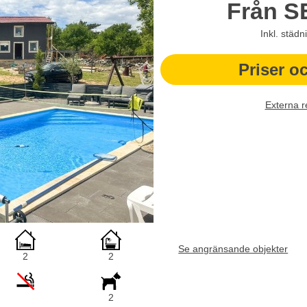
Från
S
Inkl. städ
Priser o
Externa r
Se angränsande objekter
2
2
2