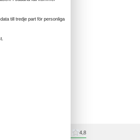
a till tredje part för personliga
t.
recensioner
Externa recensioner
4,8