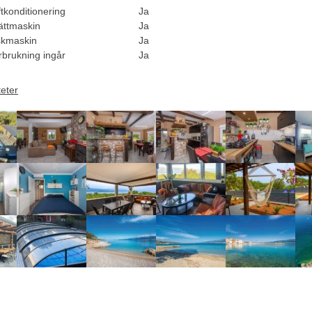
tkonditionering
Ja
ättmaskin
Ja
skmaskin
Ja
rbrukning ingår
Ja
teter