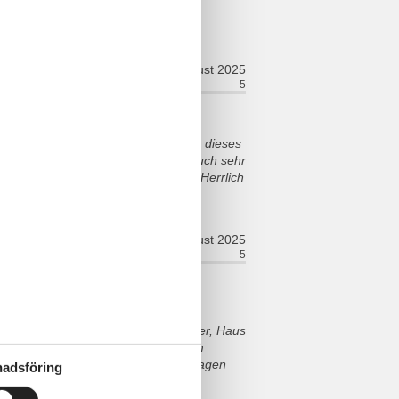
sioner
august 2025
ort:
5
Faciliteter:
5
nes Haus,alles war sauber!Ich kann dieses
it Kindern. Und der Vermieter ist auch sehr
st dein Urlaub genießen!Einfach nur Herrlich
august 2025
ort:
5
Faciliteter:
5
nötigt.Die Lage ist echt super ohne
 Lärm von meinen Kindern.Pool super, Haus
Klima in den Schlafzimmern unten im
doll auf so das es dort gut zu ertragen
adsföring
r freundlich und ein echt super
nd werden wohl wieder kommen.