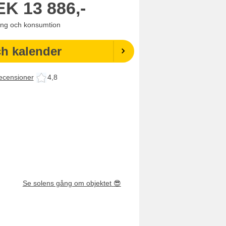
EK
13 886,-
ning och konsumtion
ch kalender
ecensioner
4,8
Se solens gång om objektet
😎