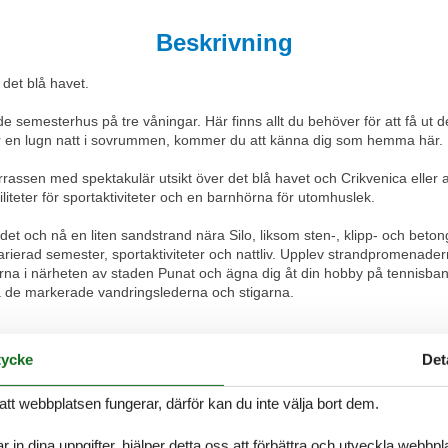
Beskrivning
det blå havet.
nde semesterhus på tre våningar. Här finns allt du behöver för att få ut
ingar en lugn natt i sovrummen, kommer du att känna dig som hemma här.
akterrassen med spektakulär utsikt över det blå havet och Crikvenica el
iliteter för sportaktiviteter och en barnhörna för utomhuslek.
 och nå en liten sandstrand nära Silo, liksom sten-, klipp- och betongs
n varierad semester, sportaktiviteter och nattliv. Upplev strandpromenad
rna i närheten av staden Punat och ägna dig åt din hobby på tennisbano
å de markerade vandringslederna och stigarna.
ycke
Det
att webbplatsen fungerar, därför kan du inte välja bort dem.
r in dina uppgifter, hjälper detta oss att förbättra och utveckla webbp