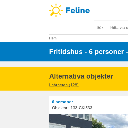
Sök
Hitta via 
Hem
Fritidshus - 6 personer
 -
Alternativa objekter
I närheten (128)
6 personer
Objektnr.:
133-CKI533