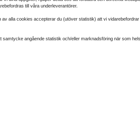
ebefordras till våra underleverantörer.
usch
alla cookies accepterar du (utöver statistik) att vi vidarebefordrar dat
usch
ditt samtycke angående statistik och/eller marknadsföring när som hels
Våra gäst