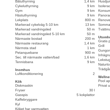
Båtuthyrning
1,4 km
Husdjur
Cykeluthyrning
9 km
Isolerad
Gym
9 km
Konsumt
Hästuthyrning
9 km
Panoram
Lekplats
800 m
Renove
Markerad cykelväg 5-10 km
13 km
Somma
Markerad vandringsled
50 m
Tvättm
Markerad vandringsled 5-10 km
50 m
Utomh
Närmaste bostad
200 m
Gratis 
Närmaste restaurang
1,4 km
Grill
Närmsta stad
1 km
Gungor
Petanquebane
900 m
Inhägn
Sec. till närmaste vatten/bad
1,6 km
Lekstu
Tennisbana
9 km
Naturt
Trädgå
Inomhus
Luftkonditionering
2
Wellne
Pool apr
Kök
Diskmaskin
Privat 
Fryser
30 l
Gasspis
5 kokplattor
Kaffebryggare
Kyl
Köket har varmvatten