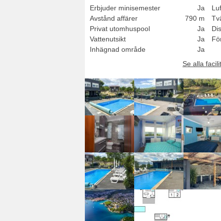
Erbjuder minisemester
Ja
Luf
Avstånd affärer
790 m
Tv
Privat utomhuspool
Ja
Di
Vattenutsikt
Ja
Fö
Inhägnad område
Ja
Se alla facili