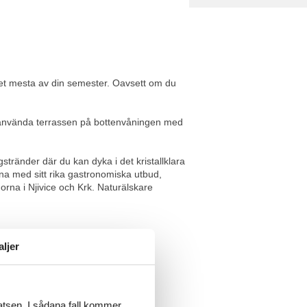
 det mesta av din semester. Oavsett om du
ler använda terrassen på bottenvåningen med
tränder där du kan dyka i det kristallklara
erna med sitt rika gastronomiska utbud,
rna i Njivice och Krk. Naturälskare
aljer
latsen. I sådana fall kommer