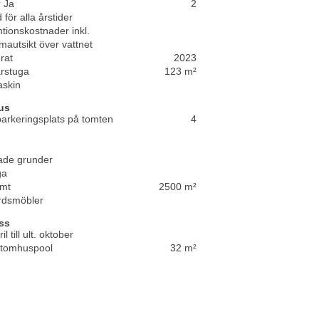
 Ja
2
 för alla årstider
ionskostnader inkl.
autsikt över vattnet
rat
2023
rstuga
123 m²
askin
us
parkeringsplats på tomten
4
ade grunder
ga
omt
2500 m²
rdsmöbler
ss
il till ult. oktober
utomhuspool
32 m²