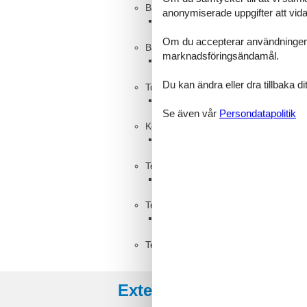
Badrum, 5 m²
anonymiserade uppgifter att vidar
WC med varmt och kallt vatten, D
Om du accepterar användningen av 
Badrum, 6 m²
marknadsföringsändamål.
WC med varmt och kallt vatten, D
Du kan ändra eller dra tillbaka 
Toalett, 1 m²
WC utan handfat
Se även vår
Persondatapolitik
Kök med allrum, 45 m², 2 personer
Soffa, madrass eller liknande
Terrass, 30 m²
Överdäckt terrass
Terrass, 28 m²
Överdäckt terrass
Tekök, 2 m²
Externa recensioner