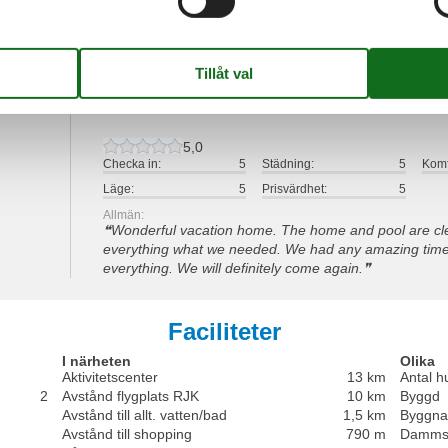
5,0
Checka in:
5
Städning:
5
Komf
Läge:
4
Prisvärdhet:
4
5,0
Checka in:
5
Städning:
5
Komf
Läge:
5
Prisvärdhet:
5
Allmän:
Wonderful vacation home. The home and pool are cle
everything what we needed. We had any amazing time
everything. We will definitely come again.
Faciliteter
I närheten
Olika
Aktivitetscenter
13 km
Antal h
2
Avstånd flygplats RJK
10 km
Byggd
Avstånd till allt. vatten/bad
1,5 km
Byggna
Avstånd till shopping
790 m
Damms