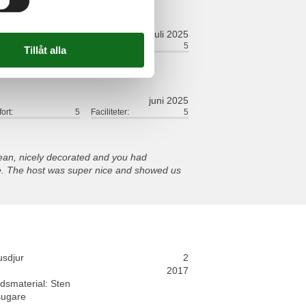
juli 2025
ort:
5
Faciliteter:
5
juni 2025
ort:
5
Faciliteter:
5
an, nicely decorated and you had
. The host was super nice and showed us
usdjur
2
2017
dsmaterial: Sten
ugare