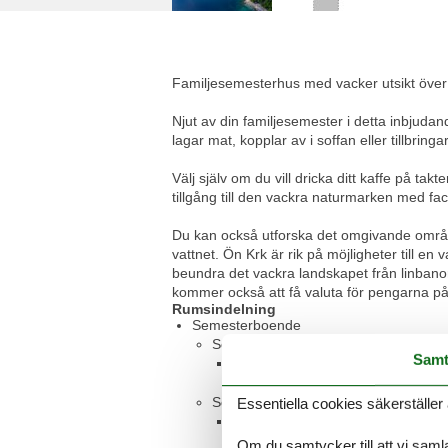
Familjesemesterhus med vacker utsikt över 
Njut av din familjesemester i detta inbjuda
lagar mat, kopplar av i soffan eller tillbr
Välj själv om du vill dricka ditt kaffe på t
tillgång till den vackra naturmarken med fac
Du kan också utforska det omgivande området
vattnet. Ön Krk är rik på möjligheter till e
beundra det vackra landskapet från linbano
kommer också att få valuta för pengarna p
Rumsindelning
Semesterboende
Sovrum, 15 m², 2 personer
Samt
Dubbelsäng
Sovrum, 12 m², 2 personer
Essentiella cookies säkerställer 
Dubbelsäng
Om du samtycker till att vi samla