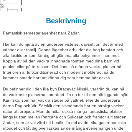
Beskrivning
Fantastisk semesterlägenhet nära Zadar.
Här kan du njuta av en underbar vistelse, oavsett om det är med
vänner eller familj. Denna lägenhet erbjuder dig hög komfort och
alla faciliteter som får dig att glömma alla bekymmer i hemmet.
Koppla av på den vackra inhägnade tomten med dina barn vid
poolen eller på terrassen. Det finns så många vackra platser här.
Interiören är luftkonditionerad och modernt möblerad, så du
kommer omedelbart att känna dig som hemma här också.
Du befinner dig i den lilla byn Dracevac Ninski, varifrån du kan nå
de vackraste platserna i området. Ta en tur till den närliggande sjön
Karinsko, som har vackra städer på vattnet, eller de underbara
öarna Pag och Vir. Särskilt den sistnämnda har en otroligt vacker
natur att erbjuda. Men du hittar också många fantastiska platser
längs kusten mellan Petrcane och Sukosan och framför allt staden
Zadar, som är väl värd ett besök. Ta del av det rika gastronomiska
utbudet och låt dig överraskas av de många evenemangen under