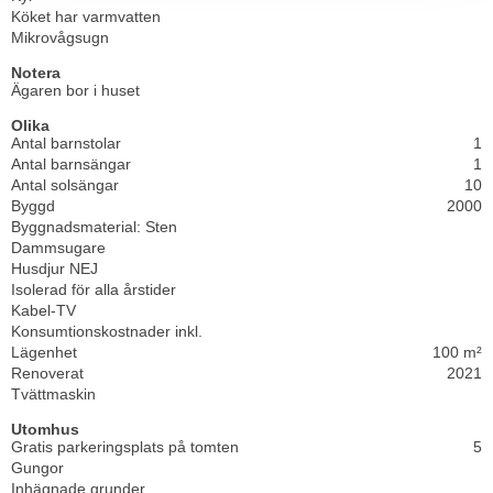
Köket har varmvatten
Mikrovågsugn
Notera
Ägaren bor i huset
Olika
Antal barnstolar
1
Antal barnsängar
1
Antal solsängar
10
Byggd
2000
Byggnadsmaterial: Sten
Dammsugare
Husdjur NEJ
Isolerad för alla årstider
Kabel-TV
Konsumtionskostnader inkl.
Lägenhet
100 m²
Renoverat
2021
Tvättmaskin
Utomhus
Gratis parkeringsplats på tomten
5
Gungor
Inhägnade grunder