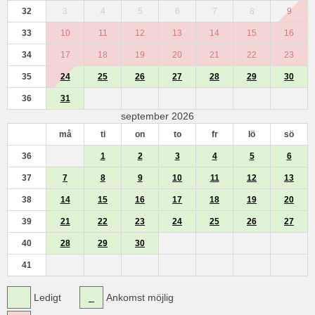
32
3
4
5
6
7
8
9
33
10
11
12
13
14
15
16
34
17
18
19
20
21
22
23
35
24
25
26
27
28
29
30
36
31
september 2026
må
ti
on
to
fr
lö
sö
36
1
2
3
4
5
6
37
7
8
9
10
11
12
13
38
14
15
16
17
18
19
20
39
21
22
23
24
25
26
27
40
28
29
30
41
Ledigt
Ankomst möjlig