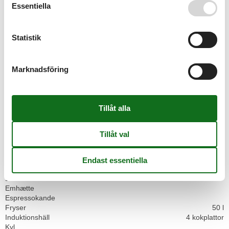
Internet (trådlöst)
Essentiella
Iron
Netflix
Playstation 3
Statistik
I närheten
Avstånd flygplats ZAD
12 km
Avstånd till shopping
150 m
Marknadsföring
Närmaste bostad
20 m
Närmaste restaurang
5 km
Närmsta stad
11 km
Sec. till närmaste vatten/bad
5,5 km
Inomhus
Luftkonditionering
2
Inomhus aktiv.
Inomhuslekar
Kök
Diskmaskin
Emhætte
Espressokande
Fryser
50 l
Induktionshäll
4 kokplattor
Kyl