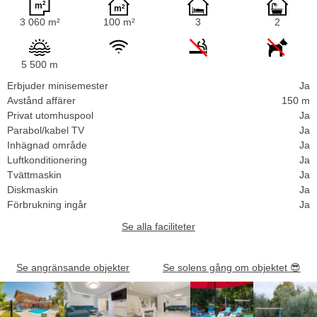
3 060 m²
100 m²
3
2
5 500 m
Erbjuder minisemester
Ja
Avstånd affärer
150 m
Privat utomhuspool
Ja
Parabol/kabel TV
Ja
Inhägnad område
Ja
Luftkonditionering
Ja
Tvättmaskin
Ja
Diskmaskin
Ja
Förbrukning ingår
Ja
Se alla faciliteter
Se angränsande objekter
Se solens gång om objektet
😎