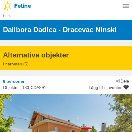
Hem
Dalibora Dadica
 - Dracevac Ninski
 - 23241
 - Zadar - Dracevac Ni
Alternativa objekter
I närheten (5)
Dela
6 personer
Objektnr.:
133-CDA891
Lägg till i favoriter