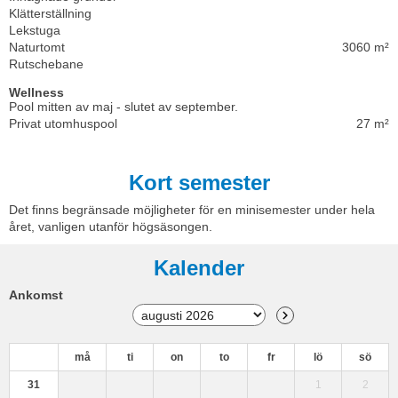
Klätterställning
Lekstuga
Naturtomt
3060 m²
Rutschebane
Wellness
Pool mitten av maj - slutet av september.
Privat utomhuspool
27 m²
Kort semester
Det finns begränsade möjligheter för en minisemester under hela
året, vanligen utanför högsäsongen.
Kalender
Ankomst
må
ti
on
to
fr
lö
sö
31
1
2