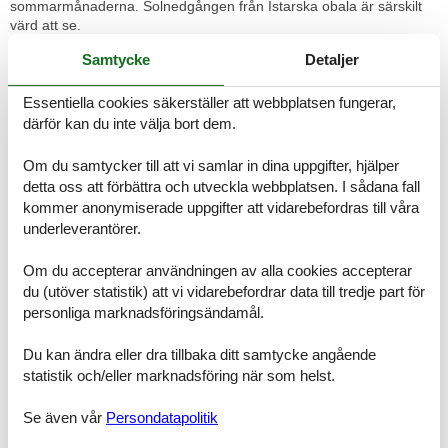
sommarmånaderna. Solnedgången från Istarska obala är särskilt
värd att se.
Samtycke
Detaljer
Se fram emot en semester i Dalmatien som du kommer att minnas
under lång tid framöver.
Rumsindelning
Essentiella cookies säkerställer att webbplatsen fungerar,
Semesterboende
därför kan du inte välja bort dem.
Sovrum, 10 m², 2 personer
Dubbelsäng
Om du samtycker till att vi samlar in dina uppgifter, hjälper
detta oss att förbättra och utveckla webbplatsen. I sådana fall
Sovrum, 10 m², 2 personer
kommer anonymiserade uppgifter att vidarebefordras till våra
Dubbelsäng
underleverantörer.
Sovrum, 10 m², 2 personer
Dubbelsäng
Om du accepterar användningen av alla cookies accepterar
du (utöver statistik) att vi vidarebefordrar data till tredje part för
Badrum, 5 m²
personliga marknadsföringsändamål.
WC med varmt och kallt vatten, Dusch
Du kan ändra eller dra tillbaka ditt samtycke angående
Badrum, 5 m²
statistik och/eller marknadsföring när som helst.
WC med varmt och kallt vatten, Dusch
Se även vår
Persondatapolitik
Aktivitetsrum, 24 m²
Toalett, 2 m²