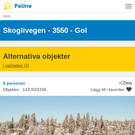
Hem
Skoglivegen
 - 3550
 - Gol
 - Golsfjellet
Alternativa objekter
I närheten (2)
Dela
6 personer
Objektnr.:
143-N33336
Lägg till i favoriter