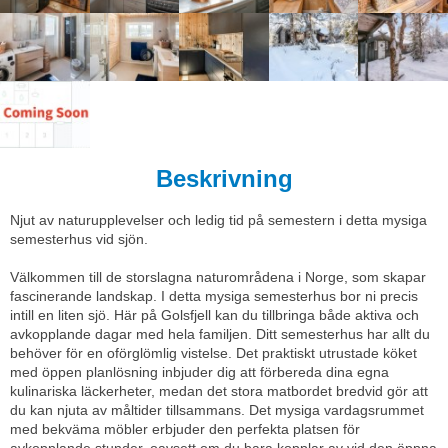
Beskrivning
Njut av naturupplevelser och ledig tid på semestern i detta mysiga
semesterhus vid sjön.
Välkommen till de storslagna naturområdena i Norge, som skapar
fascinerande landskap. I detta mysiga semesterhus bor ni precis
intill en liten sjö. Här på Golsfjell kan du tillbringa både aktiva och
avkopplande dagar med hela familjen. Ditt semesterhus har allt du
behöver för en oförglömlig vistelse. Det praktiskt utrustade köket
med öppen planlösning inbjuder dig att förbereda dina egna
kulinariska läckerheter, medan det stora matbordet bredvid gör att
du kan njuta av måltider tillsammans. Det mysiga vardagsrummet
med bekväma möbler erbjuder den perfekta platsen för
avkopplande stunder, oavsett om du bara kopplar av vid den öppna