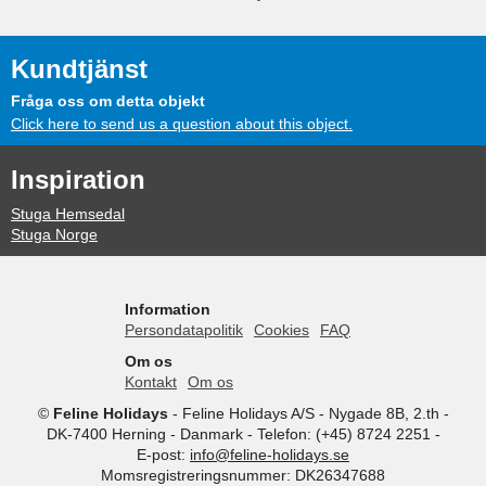
Kundtjänst
Fråga oss om detta objekt
Click here to send us a question about this object.
Inspiration
Stuga Hemsedal
Stuga Norge
Information
Persondatapolitik
Cookies
FAQ
Om os
Kontakt
Om os
©
Feline Holidays
-
Feline Holidays A/S
-
Nygade 8B, 2.th -
DK-7400
Herning
-
Danmark -
Telefon:
(+45) 8724 2251
-
E-post:
info@feline-holidays.se
Momsregistreringsnummer: DK26347688