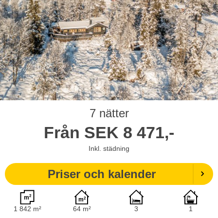
7 nätter
Från
SEK
8 471,-
Inkl. städning
Priser och kalender
1 842 m²
64 m²
3
1