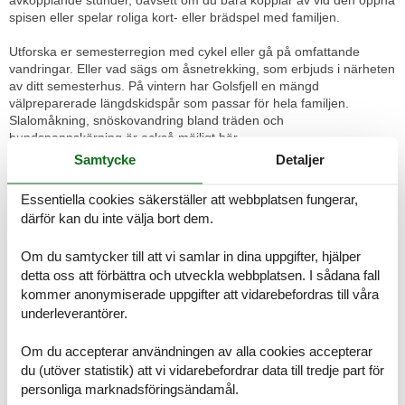
spisen eller spelar roliga kort- eller brädspel med familjen.
Utforska er semesterregion med cykel eller gå på omfattande
vandringar. Eller vad sägs om åsnetrekking, som erbjuds i närheten
av ditt semesterhus. På vintern har Golsfjell en mängd
välpreparerade längdskidspår som passar för hela familjen.
Slalomåkning, snöskovandring bland träden och
hundspannskörning är också möjligt här.
Rumsindelning
Samtycke
Detaljer
Semesterboende
Sovrum, 2 personer
Essentiella cookies säkerställer att webbplatsen fungerar,
Våningssäng
därför kan du inte välja bort dem.
Sovrum, 2 personer
Våningssäng
Om du samtycker till att vi samlar in dina uppgifter, hjälper
detta oss att förbättra och utveckla webbplatsen. I sådana fall
Badrum
kommer anonymiserade uppgifter att vidarebefordras till våra
WC med varmt och kallt vatten, Dusch
underleverantörer.
Terrass
Om du accepterar användningen av alla cookies accepterar
Öppen terrass
du (utöver statistik) att vi vidarebefordrar data till tredje part för
personliga marknadsföringsändamål.
Annex