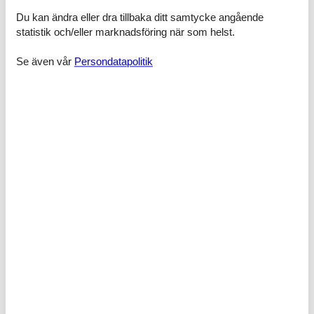
Sovrum, 2 personer
Du kan ändra eller dra tillbaka ditt samtycke angående
Dubbelsäng
statistik och/eller marknadsföring när som helst.
Se även vår
Persondatapolitik
Faciliteter
Aktiviteter
Ett rikt djurliv
Fiskemöjligheter, sjö
National Parker
Nationella turistvägar
Rik växtliv
Bad
TOALETT. Varmt och kallt vatten
Begrepp
Rökfritt hus
Unika naturupplevelser
I närheten
Aktivitetscenter
6,1 km
Avstånd flygplats OSL
193 km
Avstånd till fiskemöjligheter
5 m
Avstånd till shopping
13 km