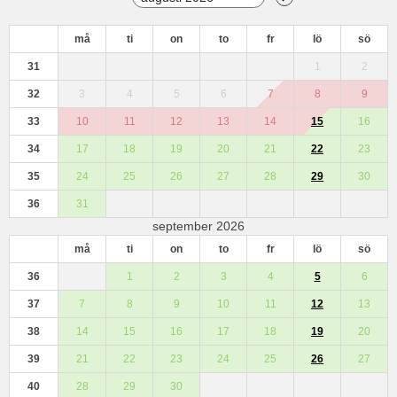
må
ti
on
to
fr
lö
sö
31
1
2
32
3
4
5
6
7
8
9
33
10
11
12
13
14
15
16
34
17
18
19
20
21
22
23
35
24
25
26
27
28
29
30
36
31
september 2026
må
ti
on
to
fr
lö
sö
36
1
2
3
4
5
6
37
7
8
9
10
11
12
13
38
14
15
16
17
18
19
20
39
21
22
23
24
25
26
27
40
28
29
30