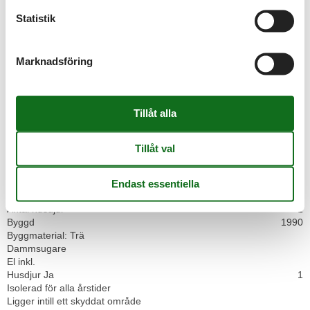
Kök
Diskmaskin
Statistik
Emhætte
Fryser
50 l
Gasspis
Marknadsföring
Kaffebryggare
Kyl
Köket har varmvatten
Notera
Ej tillgängligt för ungdomsgrupper
Ej uthyrt till institutioner
Handdukar kan inte hyras
Hyrs endast för semestervistelser
Sängkläder kan inte hyras
Olika
Antal husdjur
1
Byggd
1990
Byggmaterial: Trä
Dammsugare
El inkl.
Husdjur Ja
1
Isolerad för alla årstider
Ligger intill ett skyddat område