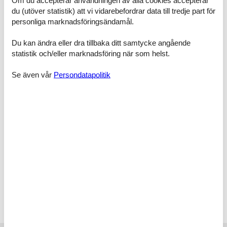
Om du accepterar användningen av alla cookies accepterar
Valdemarsvik och överraska din familj med en dagsutflykt till
du (utöver statistik) att vi vidarebefordrar data till tredje part för
Löfstad slott eller Kolmårdens djurpark.
Rumsindelning
personliga marknadsföringsändamål.
Semesterboende
Sovrum, 2 personer
Du kan ändra eller dra tillbaka ditt samtycke angående
Enkelsäng
statistik och/eller marknadsföring när som helst.
Sovrum, 2 personer
Se även vår
Persondatapolitik
Enkelsäng
Badrum
WC med varmt och kallt vatten, Handdusch och badkar
Vardagsrum, 2 personer
Soffa, madrass eller liknande
Terrass
Öppen och överdäckt terrass
Annex
Sovrum, 1 person
Enkelsäng