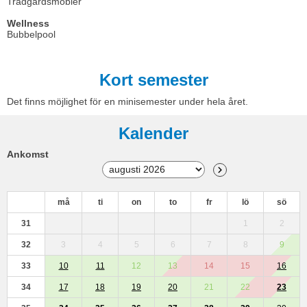
Trädgårdsmöbler
Wellness
Bubbelpool
Kort semester
Det finns möjlighet för en minisemester under hela året.
Kalender
Ankomst
må
ti
on
to
fr
lö
sö
31
1
2
32
3
4
5
6
7
8
9
33
10
11
12
13
14
15
16
34
17
18
19
20
21
22
23