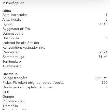
Mikrovågsugn
Olika
Antal barnstolar
1
Antal husdjur
3
Byggd
1945
Byggmaterial: Trä
Dammsugare
Husdjur Ja
3
Isolerad för alla årstider
Konsumtionskostnader inkl.
Renoverat
2024
Sommarstuga
71 m²
Torktumlare
Tvättmaskin
Utomhus
Anlagd trädgård
2500 m²
Fiske, Fiskekort oblg. per person/vecka
100
Gratis parkeringsplats på tomten
3
Grill
Gungor
Privat trädgård
Trampolin