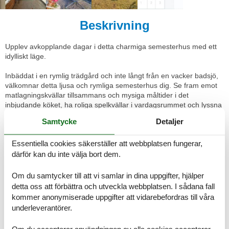
Beskrivning
Upplev avkopplande dagar i detta charmiga semesterhus med ett
idylliskt läge.
Inbäddat i en rymlig trädgård och inte långt från en vacker badsjö,
välkomnar detta ljusa och rymliga semesterhus dig. Se fram emot
matlagningskvällar tillsammans och mysiga måltider i det
inbjudande köket, ha roliga spelkvällar i vardagsrummet och lyssna
på den öppna eldens sprakande medan du läser eller spelar ett
Samtycke
Detaljer
brädspel.
Essentiella cookies säkerställer att webbplatsen fungerar,
På din veranda kan du njuta av utsikten på morgonen med ett
nybryggt kaffe. På soliga dagar kan du servera din frukost i den
därför kan du inte välja bort dem.
gröna trädgården och se dina barn leka på trampolinen. Njut av
den fridfulla atmosfären med ett glas vin eller tänd upp grillen för
Om du samtycker till att vi samlar in dina uppgifter, hjälper
mysiga kvällar i det fria.
detta oss att förbättra och utveckla webbplatsen. I sådana fall
kommer anonymiserade uppgifter att vidarebefordras till våra
Ta en kanottur på Göta kanal, vandra längs den berömda
underleverantörer.
Östgötaleden eller besök den medeltida staden Norrköping med
sina museer och livliga kulturliv. Utforska den charmiga lilla staden