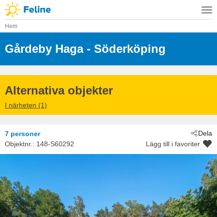
Hem
Gårdeby Haga
 - Söderköping
 - 614 95
Alternativa objekter
I närheten (1)
Dela
7 personer
Objektnr.:
148-S60292
Lägg till i favoriter