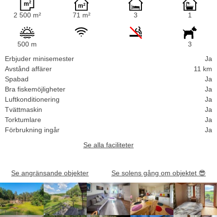
2 500 m²
71 m²
3
1
500 m
3
Erbjuder minisemester
Ja
Avstånd affärer
11 km
Spabad
Ja
Bra fiskemöjligheter
Ja
Luftkonditionering
Ja
Tvättmaskin
Ja
Torktumlare
Ja
Förbrukning ingår
Ja
Se alla faciliteter
Se angränsande objekter
Se solens gång om objektet
😎