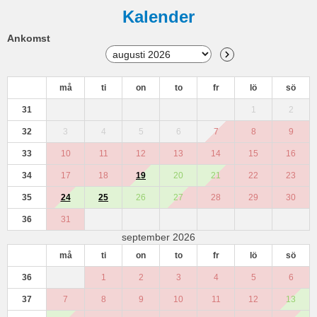
Kalender
Ankomst
må
ti
on
to
fr
lö
sö
31
1
2
32
3
4
5
6
7
8
9
33
10
11
12
13
14
15
16
34
17
18
19
20
21
22
23
35
24
25
26
27
28
29
30
36
31
september 2026
må
ti
on
to
fr
lö
sö
36
1
2
3
4
5
6
37
7
8
9
10
11
12
13