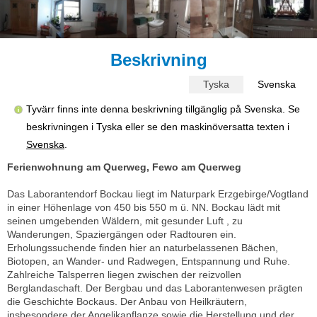
Beskrivning
Tyska
Svenska
Tyvärr finns inte denna beskrivning tillgänglig på Svenska. Se
beskrivningen i Tyska eller se den maskinöversatta texten i
Svenska
.
Ferienwohnung am Querweg, Fewo am Querweg
Das Laborantendorf Bockau liegt im Naturpark Erzgebirge/Vogtland
in einer Höhenlage von 450 bis 550 m ü. NN. Bockau lädt mit
seinen umgebenden Wäldern, mit gesunder Luft , zu
Wanderungen, Spaziergängen oder Radtouren ein.
Erholungssuchende finden hier an naturbelassenen Bächen,
Biotopen, an Wander- und Radwegen, Entspannung und Ruhe.
Zahlreiche Talsperren liegen zwischen der reizvollen
Berglandaschaft. Der Bergbau und das Laborantenwesen prägten
die Geschichte Bockaus. Der Anbau von Heilkräutern,
insbesondere der Angelikapflanze sowie die Herstellung und der