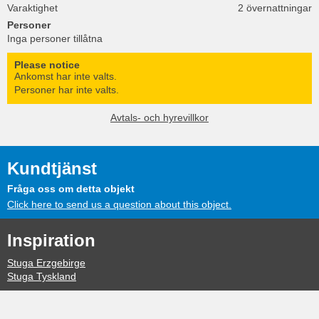
Varaktighet
2 övernattningar
Personer
Inga personer tillåtna
Please notice
Ankomst har inte valts.
Personer har inte valts.
Avtals- och hyrevillkor
Kundtjänst
Fråga oss om detta objekt
Click here to send us a question about this object.
Inspiration
Stuga Erzgebirge
Stuga Tyskland