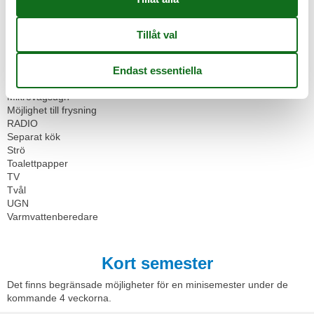
Flera sovrum
Handdukar
Hårtork
Icke-rökare
Internet - WiFi
Kaffemaskin
Kylskåp
Mikrovågsugn
Möjlighet till frysning
RADIO
Separat kök
Strö
Toalettpapper
TV
Tvål
UGN
Varmvattenberedare
Kort semester
Det finns begränsade möjligheter för en minisemester under de
kommande 4 veckorna.