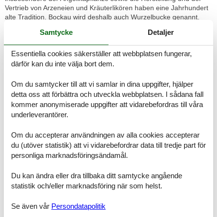
Vertrieb von Arzeneien und Kräuterlikören haben eine Jahrhundert
alte Tradition. Bockau wird deshalb auch Wurzelbucke genannt.
Wanderungen in und um Bockau
Samtycke
Detaljer
Laborantenlehrpfad, Dorferlebnispfad, Bergbaulehrpfad
Wanderungen: zur Morgenleithe, nach Sosa zur Talsperre, über
Essentiella cookies säkerställer att webbplatsen fungerar,
den Erzengelweg nach Aue und Lauter, zum Auersberg über
Riesenberger Häuser, am Floßgraben entlang nach Bad Schlema
därför kan du inte välja bort dem.
Sehenswertes
Kirche, Anlage Gretels Ruh, Spirituosenmuseum, Freibad,
Om du samtycker till att vi samlar in dina uppgifter, hjälper
Wildgehege, Teddywerkstatt
detta oss att förbättra och utveckla webbplatsen. I sådana fall
Tagesausflüge
kommer anonymiserade uppgifter att vidarebefordras till våra
Johanngeorgenstadt zum Schaubergwerk, Pferdegöpel und in die
underleverantörer.
CSR
Schwarzenberg mit Schloß
Om du accepterar användningen av alla cookies accepterar
Heimatecke Waschleithe
du (utöver statistik) att vi vidarebefordrar data till tredje part för
Schmalspurbahnmuseum in Rittersgrün
personliga marknadsföringsändamål.
Dresden, Annaberg-Buchholz mit Adam-Ries-Museum, St.
Annenkirche,
Schneeberg mit St. Wolfgangkirche, Klingenthal und
Du kan ändra eller dra tillbaka ditt samtycke angående
Markneukirchen mit Musikantenmuseum, Karlsbad mit den
statistik och/eller marknadsföring när som helst.
Thermalquellen
Se även vår
Persondatapolitik