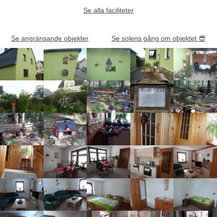
Se alla faciliteter
Se angränsande objekter
Se solens gång om objektet
😎