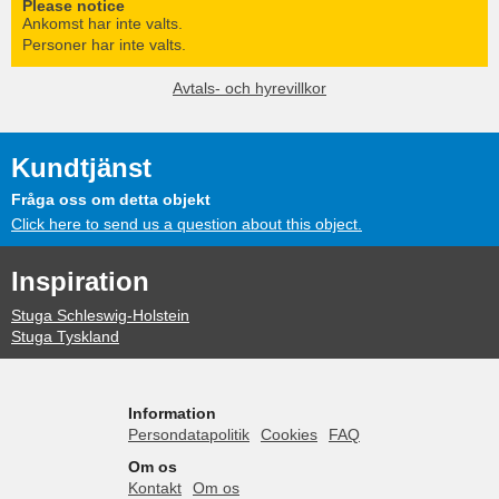
Please notice
Ankomst har inte valts.
Personer har inte valts.
Avtals- och hyrevillkor
Kundtjänst
Fråga oss om detta objekt
Click here to send us a question about this object.
Inspiration
Stuga Schleswig-Holstein
Stuga Tyskland
Information
Persondatapolitik
Cookies
FAQ
Om os
Kontakt
Om os