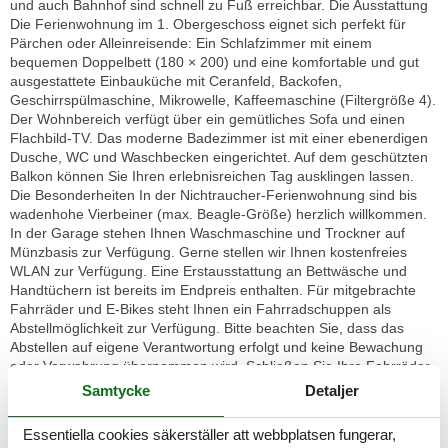
und auch Bahnhof sind schnell zu Fuß erreichbar. Die Ausstattung
Die Ferienwohnung im 1. Obergeschoss eignet sich perfekt für
Pärchen oder Alleinreisende: Ein Schlafzimmer mit einem
bequemen Doppelbett (180 × 200) und eine komfortable und gut
ausgestattete Einbauküche mit Ceranfeld, Backofen,
Geschirrspülmaschine, Mikrowelle, Kaffeemaschine (Filtergröße 4).
Der Wohnbereich verfügt über ein gemütliches Sofa und einen
Flachbild-TV. Das moderne Badezimmer ist mit einer ebenerdigen
Dusche, WC und Waschbecken eingerichtet. Auf dem geschützten
Balkon können Sie Ihren erlebnisreichen Tag ausklingen lassen.
Die Besonderheiten In der Nichtraucher-Ferienwohnung sind bis
wadenhohe Vierbeiner (max. Beagle-Größe) herzlich willkommen.
In der Garage stehen Ihnen Waschmaschine und Trockner auf
Münzbasis zur Verfügung. Gerne stellen wir Ihnen kostenfreies
WLAN zur Verfügung. Eine Erstausstattung an Bettwäsche und
Handtüchern ist bereits im Endpreis enthalten. Für mitgebrachte
Fahrräder und E-Bikes steht Ihnen ein Fahrradschuppen als
Abstellmöglichkeit zur Verfügung. Bitte beachten Sie, dass das
Abstellen auf eigene Verantwortung erfolgt und keine Bewachung
oder Verwahrung übernommen wird. Schließen Sie Ihre Fahrräder
daher stets sorgfältig ab. Langzeitaufenthalte sind in dieser
Samtycke
Detaljer
Unterkunft herzlich willkommen. Bitte beachten Sie, dass bei
Aufenthalten von mehr als 21 Nächten alle drei Wochen eine
Essentiella cookies säkerställer att webbplatsen fungerar,
Zwischenreinigung sowie ein Wäschewechsel erforderlich sind. Die