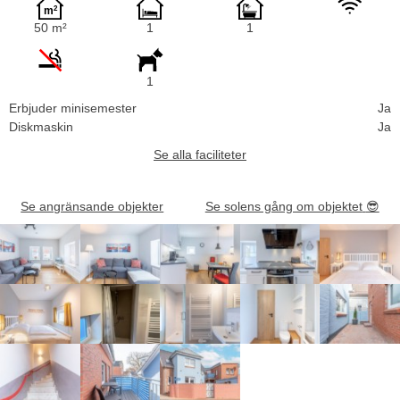
50 m²
1
1
1
Erbjuder minisemester
Ja
Diskmaskin
Ja
Se alla faciliteter
Se angränsande objekter
Se solens gång om objektet
😎