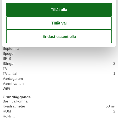
Heating
Internet
Lounge sittplatser
Matbord
Matsittplatser
Mörkningsalternativ för rummet
Skänk
Smoke detector
Soffa
Soptunna
Spegel
SPIS
Sängar
2
TV
TV-antal
1
Vardagsrum
Varmt vatten
WiFi
Grundläggande
Barn välkomna
Kvadratmeter
50 m²
RUM
2
Rökfritt