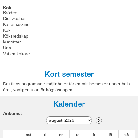
Kök
Brödrost
Dishwasher
Kaffemaskine
Kök
Köksredskap
Maträtter
Ugn
Vatten kokare
Kort semester
Det finns begränsade möjligheter för en minisemester under hela
året, vanligen utanför högsäsongen.
Kalender
Ankomst
må
ti
on
to
fr
lö
sö