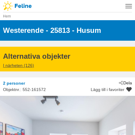
Hem
Westerende
 - 25813
 - Husum
Alternativa objekter
I närheten (126)
Dela
2 personer
Objektnr.:
552-161572
Lägg till i favoriter