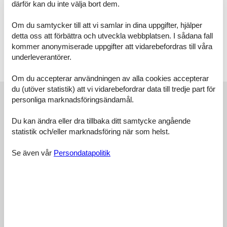
därför kan du inte välja bort dem.
Kosten für die Zwischenreinigung betragen 79,00 Euro, und für
jedes Wäschepaket berechnen wir 19 Euro. Bei Fragen stehen wir
Om du samtycker till att vi samlar in dina uppgifter, hjälper
Ihnen jederzeit gerne zur Verfügung!
Raumaufteilung
detta oss att förbättra och utveckla webbplatsen. I sådana fall
Schlafzimmer, 2 Personen
kommer anonymiserade uppgifter att vidarebefordras till våra
Verdunklungsvorhänge, Kleiderschrank
underleverantörer.
Doppelbett
Om du accepterar användningen av alla cookies accepterar
du (utöver statistik) att vi vidarebefordrar data till tredje part för
Externa recensioner
personliga marknadsföringsändamål.
Våra gästrecensioner
Externa recensioner
Du kan ändra eller dra tillbaka ditt samtycke angående
4,8
statistik och/eller marknadsföring när som helst.
Se även vår
Persondatapolitik
23 externa recensioner
5,0
juli 2026
Allmän:
Wunderbar