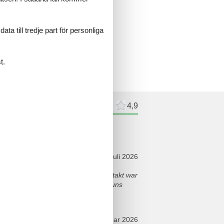
a till tredje part för personliga
t.
recensioner
Externa recensioner
4,9
nsioner
juli 2026
einfach alles gepasst hat. Der Kontakt war
erfekt. Lage und Sauberkeit haben uns
januar 2026