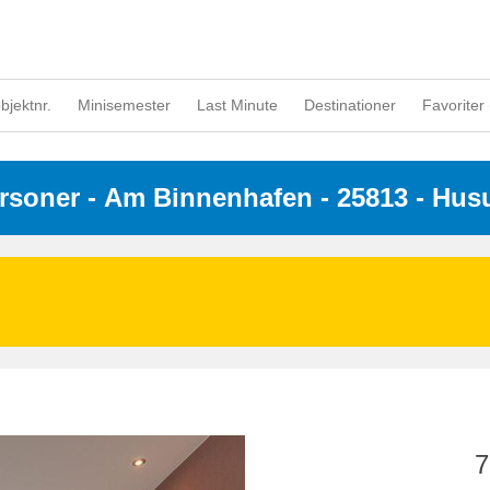
objektnr.
Minisemester
Last Minute
Destinationer
Favoriter 
ersoner
 - 
Am Binnenhafen
 - 25813
 - Hu
7