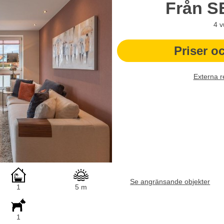
Från
S
4
v
Priser o
Externa r
Se angränsande objekter
1
5 m
1