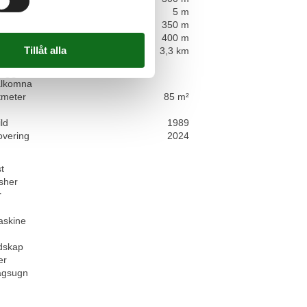
tance
5 m
INGDISTANCE
350 m
vstånd
400 m
avstånd
3,3 km
läggande
älkomna
tmeter
85 m²
ld
1989
overing
2024
t
sher
r
askine
dskap
er
ågsugn