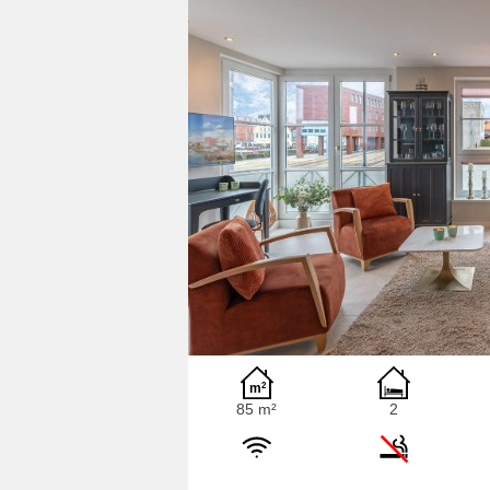
85 m²
2