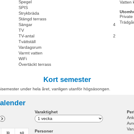
Spegel
Vatten 
SPIS
Utomh
Strykbräda
Private
Stängd terrass
Trädgå
Sängar
4
TV
TV-antal
2
Tvättställ
Vardagsrum
Varmt vatten
WiFi
Övertäckt terrass
Kort semester
nisemester under hela året, vanligen utanför högsäsongen.
alender
Varaktighet
Per
Ank
Avr
Var
Personer
lö
sö