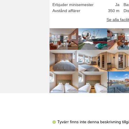
Erbjuder minisemester
Ja
Ba
Avstånd affärer
350 m
Di
Se alla facili
Tyvärr finns inte denna beskrivning til