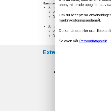
Raumaufteilung
anonymiserade uppgifter att vidar
Schlafzimmer, 2 Personen
Verdunklungsvorhänge, Kleiderschra
Om du accepterar användningen av 
Doppel-Boxspringbett
marknadsföringsändamål.
Schlafzimmer, 2 Personen
Du kan ändra eller dra tillbaka 
Verdunklungsvorhänge, Kleiderschra
Doppel-Boxspringbett
Se även vår
Persondatapolitik
Externa recensioner
4,9