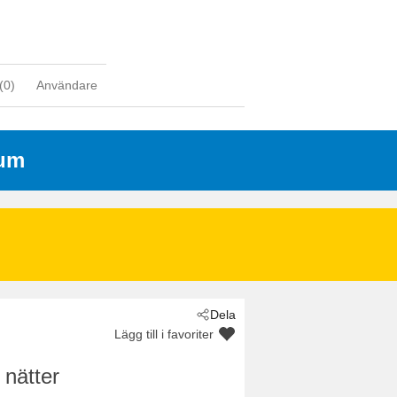
(
0
)
Användare
sum
Dela
Lägg till i favoriter
 nätter