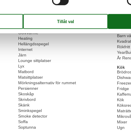
Bastu
SeaDis
Bricka
SHOPP
1
Dammsugare
Stadsa
Fåtölj
Strand
Garderob
Grund
Golvvärme
Barn v
Heating
Kvadra
Hellängdsspegel
Rökfritt
Internet
YearBui
Järn
År Ren
Lounge sittplatser
Lyx
Kök
Matbord
Brödros
Matsittplatser
Dishwa
Mörkningsalternativ för rummet
Freeze
Persienner
Fridge
Skoskåp
Kaffem
Skrivbord
Kök
Skänk
Köksre
Sminkspegel
Maträtt
Smoke detector
Mikrov
Soffa
Mixer
Soptunna
Ugn