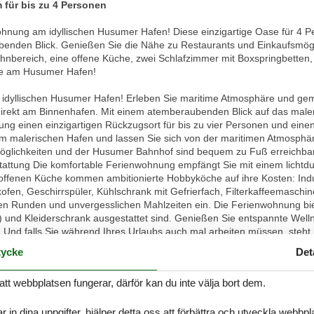
für bis zu 4 Personen
hnung am idyllischen Husumer Hafen! Diese einzigartige Oase für 4 Pe
benden Blick. Genießen Sie die Nähe zu Restaurants und Einkaufsmögl
hnbereich, eine offene Küche, zwei Schlafzimmer mit Boxspringbetten, 
age am Husumer Hafen!
 idyllischen Husumer Hafen! Erleben Sie maritime Atmosphäre und gem
irekt am Binnenhafen. Mit einem atemberaubenden Blick auf das male
g einen einzigartigen Rückzugsort für bis zu vier Personen und einen
t am malerischen Hafen und lassen Sie sich von der maritimen Atmos
öglichkeiten und der Husumer Bahnhof sind bequem zu Fuß erreichbar
attung Die komfortable Ferienwohnung empfängt Sie mit einem lichtdu
ffenen Küche kommen ambitionierte Hobbyköche auf ihre Kosten: Induk
fen, Geschirrspüler, Kühlschrank mit Gefrierfach, Filterkaffeemaschin
igen Runden und unvergesslichen Mahlzeiten ein. Die Ferienwohnung bie
und Kleiderschrank ausgestattet sind. Genießen Sie entspannte Well
h. Und falls Sie während Ihres Urlaubs auch mal arbeiten müssen, steht 
lichkeiten: großes Duschbad, separates WC, Nebenraum mit Waschmas
ycke
Det
 stellen wir Ihnen gerne kostenfrei zur Verfügung. Ihr Auto können S
. Erleben Sie einen unvergesslichen Aufenthalt in unserem modernen
att webbplatsen fungerar, därför kan du inte välja bort dem.
tigen Umgebung begeistern. Wir freuen uns darauf, Sie bald als unsere
rstausstattung an Bettwäsche und Handtüchern wird bei dieser Unterkun
e Wäschepakete können in den optionalen Leistungen hinzugebucht wer
r in dina uppgifter, hjälper detta oss att förbättra och utveckla webbp