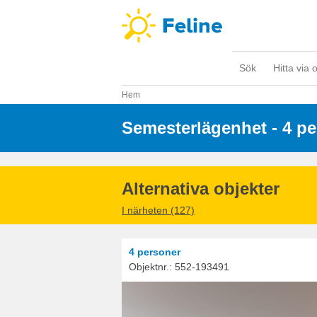
Sök
Hitta via 
Hem
Semesterlägenhet - 4 p
Alternativa objekter
I närheten (127)
4 personer
Objektnr.:
552-193491