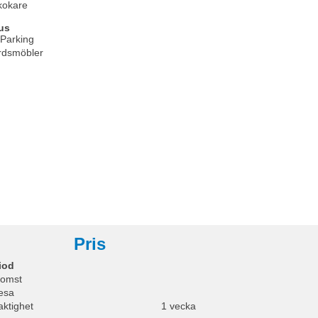
kokare
us
 Parking
rdsmöbler
Pris
iod
omst
esa
aktighet
1 vecka