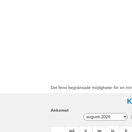
Det finns begränsade möjligheter för en mi
K
Ankomst
må
ti
on
to
fr