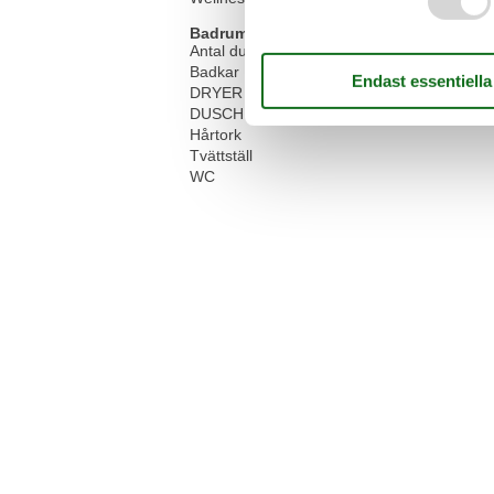
Badrum
Antal duschar
Badkar
DRYER
DUSCH
Hårtork
Tvättställ
WC