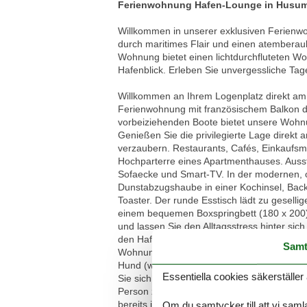
Ferienwohnung Hafen-Lounge in Husum 
Willkommen in unserer exklusiven Ferienwo
durch maritimes Flair und einen atemberau
Wohnung bietet einen lichtdurchfluteten Wo
Hafenblick. Erleben Sie unvergessliche T
Willkommen an Ihrem Logenplatz direkt am
Ferienwohnung mit französischem Balkon d
vorbeiziehenden Boote bietet unsere Wohnun
Genießen Sie die privilegierte Lage direk
verzaubern. Restaurants, Cafés, Einkaufsm
Hochparterre eines Apartmenthauses. Ausst
Sofaecke und Smart-TV. In der modernen, o
Dunstabzugshaube in einer Kochinsel, Backo
Toaster. Der runde Esstisch lädt zu gesell
einem bequemen Boxspringbett (180 x 200) 
und lassen Sie den Alltagsstress hinter sic
den Hafen zur Verfügung. Weitere Annehm
Samt
Wohnung ist ein Nichtraucher-Domizil. WLAN
Hund (wadenhoch) ist herzlich willkommen
Essentiella cookies säkerställer 
Sie sich von der Schönheit dieser einzigar
Person zahlt 10 € pro Übernachtung. Eine E
bereits im Endpreis enthalten. Zusätzlich
Om du samtycker till att vi samla