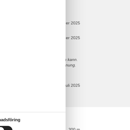
december 2025
oktober 2025
und nahezu perfekt ausgestattete
en Husumer Binnenhafen mit seinen
ste, was man in der Stadt bekommen kann.
sondere auch die Sauberkeit der Wohnung.
nigungspersonal!
juli 2025
sioner
adsföring
ce
rangAvstånd
300 m