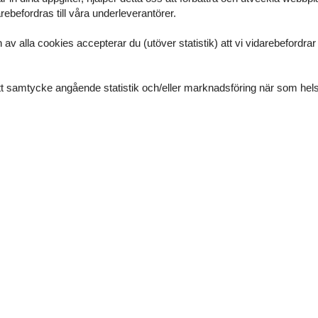
ebefordras till våra underleverantörer.
nk
alla cookies accepterar du (utöver statistik) att vi vidarebefordrar dat
ditt samtycke angående statistik och/eller marknadsföring när som hels
nk
Våra gäst
17 externa rece
5,0
Allmän:
Wir hatten einen wunderschönen Kurzurlaub, bei dem 
unkompliziert und sehr freundlich. Die Wohnung war p
begeistert. Vielen Dank
4,2