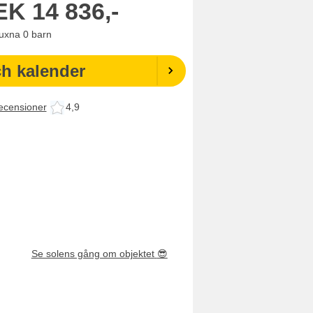
EK
14 836,-
uxna
0
barn
ch kalender
ecensioner
4,9
Se solens gång om objektet
😎