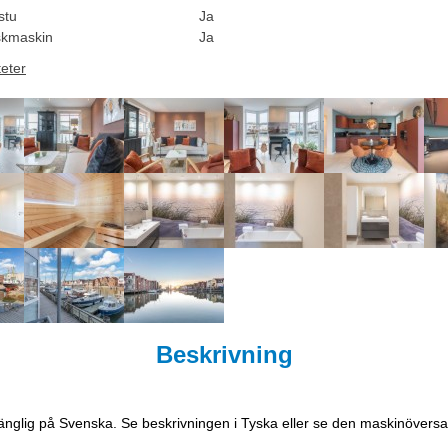
stu
Ja
skmaskin
Ja
teter
Beskrivning
lgänglig på Svenska. Se beskrivningen i Tyska eller se den maskinöversa