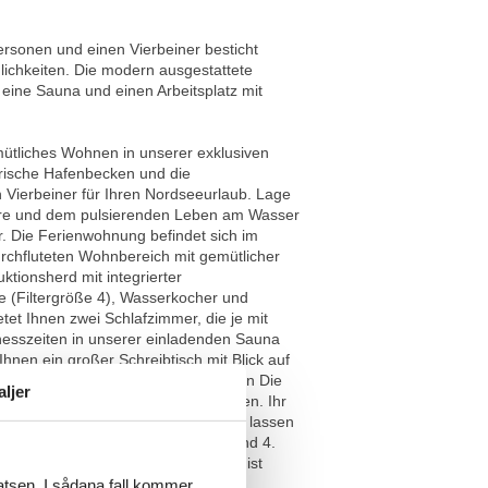
rsonen und einen Vierbeiner besticht
ichkeiten. Die modern ausgestattete
eine Sauna und einen Arbeitsplatz mit
ütliches Wohnen in unserer exklusiven
rische Hafenbecken und die
 Vierbeiner für Ihren Nordseeurlaub. Lage
phäre und dem pulsierenden Leben am Wasser
. Die Ferienwohnung befindet sich im
rchfluteten Wohnbereich mit gemütlicher
tionsherd mit integrierter
e (Filtergröße 4), Wasserkocher und
tet Ihnen zwei Schlafzimmer, die je mit
nesszeiten in unserer einladenden Sauna
Ihnen ein großer Schreibtisch mit Blick auf
chine und Trockner. Besonderheiten Die
aljer
ie bequem im Hafenparkhaus abstellen. Ihr
 Appartement am Husumer Hafen und lassen
 Gäste begrüßen zu dürfen! Die 3. und 4.
ft obligatorisch hinzugebucht und ist
den.
latsen. I sådana fall kommer