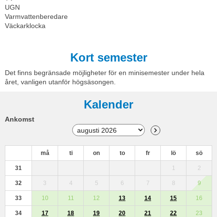
UGN
Varmvattenberedare
Väckarklocka
Kort semester
Det finns begränsade möjligheter för en minisemester under hela
året, vanligen utanför högsäsongen.
Kalender
Ankomst
må
ti
on
to
fr
lö
sö
31
1
2
32
3
4
5
6
7
8
9
33
10
11
12
13
14
15
16
34
17
18
19
20
21
22
23