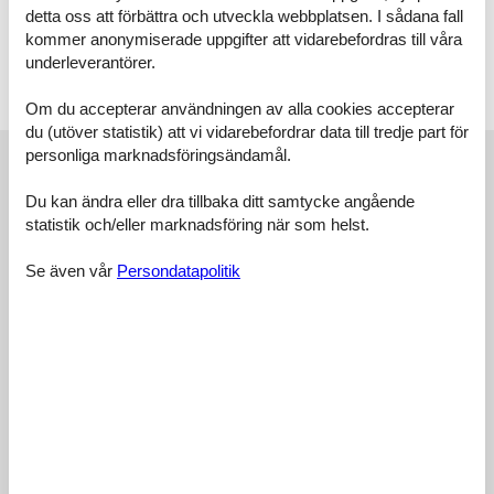
Die Wohnung verfügt über keinen direkten Balkon. Jedoch ist ein
detta oss att förbättra och utveckla webbplatsen. I sådana fall
Balkon über den Flur erreichbar. Auf dem Balkon ist das Rauchen
kommer anonymiserade uppgifter att vidarebefordras till våra
gestattet. Als Nichtraucher genießen Sie dort die Ruhe und den
underleverantörer.
Blick in die Natur.
Unser schöner Garten ist vom Erdgeschoß aus begehbar und kann
Om du accepterar användningen av alla cookies accepterar
genutzt werden. Es stehen Liegen zur Entspannung zur Verfügung.
du (utöver statistik) att vi vidarebefordrar data till tredje part för
Externa recensioner
personliga marknadsföringsändamål.
Våra gästrecensioner
Externa recensioner
Du kan ändra eller dra tillbaka ditt samtycke angående
statistik och/eller marknadsföring när som helst.
4,4
Se även vår
Persondatapolitik
Städning:
5,0
Läge:
4,0
Totalt:
5,0
Rum:
4,0
Tjänster på plats:
5,0
Prisvärdhet:
4,0