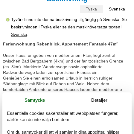
Tyska
Svenska
Tyvärr finns inte denna beskrivning tillgänglig på Svenska. Se
beskrivningen i Tyska eller se den maskinöversatta texten i
Svenska
.
Ferienwohnung Rebenblick, Appartement Fantasie 47m²
Unser Haus, umgeben von mediterranem Flair, liegt zentral
zwischen Bad Bergzabern (4km) und der fanrzösischen Grenze
(ca. 3km). Markierte Wanderwege sowie asphaltierte
Radwanderwege laden zur sportlichen Fitness ein.
Genießen Sie einen erholsamen Urlaub in herrlich ruhiger
Südhanglage mit Blick auf Reben und Wald. Neben dem
komfortablen Ambiente unseres Hauses laden der mediterrane
Garten zum Relaxen und Ausspannen ein.
Samtycke
Detaljer
Unsere großzügige Ferienwohnung „Fantasie“ befindet sich im
Dachgeschoss. Sie verfügt über ein Schlafzimmer, ein
Essentiella cookies säkerställer att webbplatsen fungerar,
Wohnzimmer, Bad mit Dusche sowie eine Küchenzeile. Das
därför kan du inte välja bort dem.
Wohnzimmer ist mit einem gemütlichen Sofa und TV/Radio
ausgestattet. WLAN steht Ihnen kostenfrei zur Verfügung.
Om du samtycker till att vi samlar in dina uppgifter, hjälper