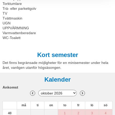
Torktumlare
Trä- eller parkettgolv
TV
Tvättmaskin
UGN
UPPVÄRMNING
Varmvattenberedare
WC-Toalett
Kort semester
Det finns begränsade möjligheter för en minisemester under hela
året, vanligen utanför högsäsongen.
Kalender
Ankomst
må
ti
on
to
fr
lö
sö
40
1
2
3
4