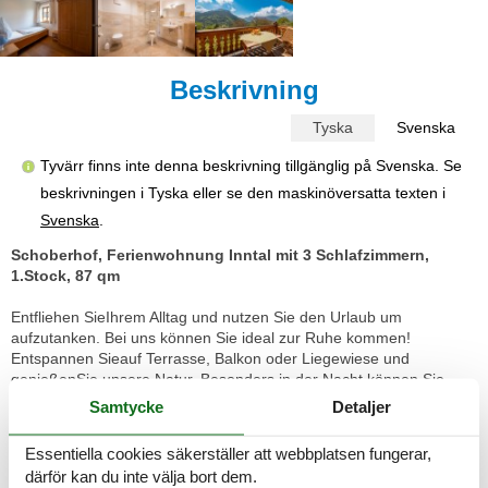
Beskrivning
Tyska
Svenska
Tyvärr finns inte denna beskrivning tillgänglig på Svenska. Se
beskrivningen i Tyska eller se den maskinöversatta texten i
Svenska
.
Schoberhof, Ferienwohnung Inntal mit 3 Schlafzimmern,
1.Stock, 87 qm
Entfliehen SieIhrem Alltag und nutzen Sie den Urlaub um
aufzutanken. Bei uns können Sie ideal zur Ruhe kommen!
Entspannen Sieauf Terrasse, Balkon oder Liegewiese und
genießenSie unsere Natur. Besonders in der Nacht können Sie
sichin den Zirbenholzbetten erholen. Die im Zirbenholz enthaltenen
Samtycke
Detaljer
ätherischen öle unterstützen nicht nur einen gesunden Schlaf,
sondern halten auch Ihr Herz fit - das ist wissenschaftlich bewiesen.
Essentiella cookies säkerställer att webbplatsen fungerar,
Außerdem hilft die Zirbe Hausstauballergikern - diese können nach
därför kan du inte välja bort dem.
ein paar Nächten viel freier atmen. Urlaub auf dem Bauernhof