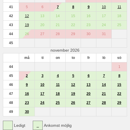
41
5
6
7
8
9
10
11
42
12
13
14
15
16
17
18
43
19
20
21
22
23
24
25
44
26
27
28
29
30
31
45
november 2026
må
ti
on
to
fr
lö
sö
44
1
45
2
3
4
5
6
7
8
46
9
10
11
12
13
14
15
47
16
17
18
19
20
21
22
48
23
24
25
26
27
28
29
49
30
Ledigt
Ankomst möjlig