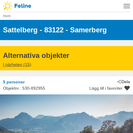
Hem
Sattelberg
 - 83122
 - Samerberg
Alternativa objekter
I närheten (15)
Dela
5 personer
Objektnr.:
530-892955
Lägg till i favoriter