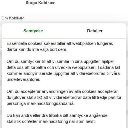
Stuga Koldkær
Om
Koldkær
Samtycke
Detaljer
Stuga Hou
Essentiella cookies säkerställer att webbplatsen fungerar,
Om
Hou
därför kan du inte välja bort dem.
Om du samtycker till att vi samlar in dina uppgifter, hjälper
Stuga Hals
detta oss att förbättra och utveckla webbplatsen. I sådana fall
kommer anonymiserade uppgifter att vidarebefordras till våra
Om
Hals
underleverantörer.
Stuga Jerup
Om du accepterar användningen av alla cookies accepterar
du (utöver statistik) att vi vidarebefordrar data till tredje part för
personliga marknadsföringsändamål.
Om
Jerup
Du kan ändra eller dra tillbaka ditt samtycke angående
Stuga Strandby
statistik och/eller marknadsföring när som helst.