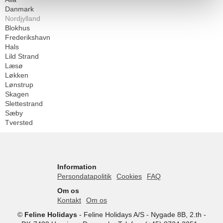
Danmark
Nordjylland
Blokhus
Frederikshavn
Hals
Lild Strand
Læsø
Løkken
Lønstrup
Skagen
Slettestrand
Sæby
Tversted
Information
Persondatapolitik
Cookies
FAQ
Om os
Kontakt
Om os
©
Feline Holidays
-
Feline Holidays A/S
-
Nygade 8B, 2.th -