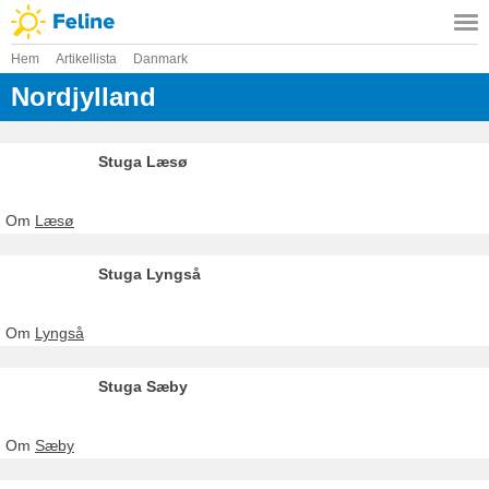
Hem
Artikellista
Danmark
Nordjylland
Stuga Læsø
Om
Læsø
Stuga Lyngså
Om
Lyngså
Stuga Sæby
Om
Sæby