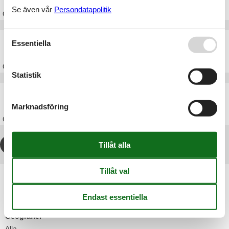
Se även vår
Persondatapolitik
Om
Strandby
Stuga Bratten
Essentiella
Om
Bratten
Statistik
Stuga Napstjært
Marknadsföring
Om
Napstjært
1
2
3
4
...
>
>>
Artikeltyper
Alla
Stugor
Geografier
Alla