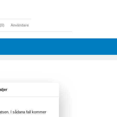
(
0
)
Användare
aljer
latsen. I sådana fall kommer