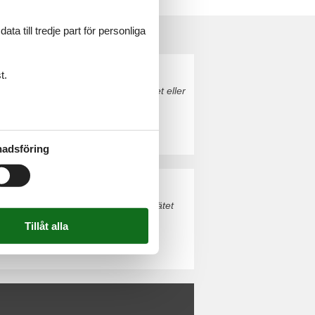
a till tredje part för personliga
t.
rien. Boka enkelt och säkert på nätet eller
adsföring
roatien. Boka enkelt och säkert på nätet