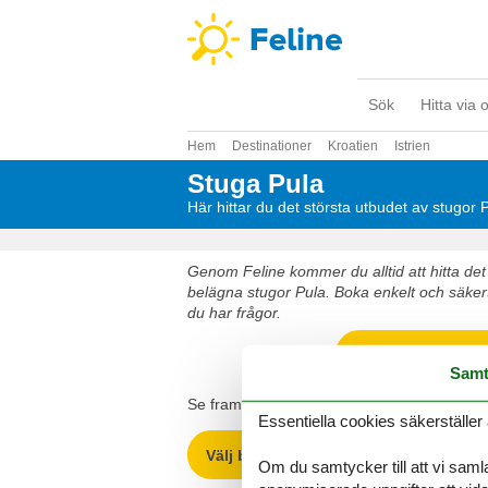
Sök
Hitta via 
Hem
Destinationer
Kroatien
Istrien
Stuga Pula
Här hittar du det största utbudet av stugor 
Genom Feline kommer du alltid att hitta det 
belägna stugor Pula. Boka enkelt och säkert
du har frågor.
Välj bland 420 st
Samt
Se fram emot en underbar semester med got
Essentiella cookies säkerställer 
Välj bland 420 stugor
Om du samtycker till att vi samla