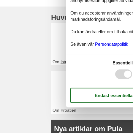
anonymiserade uppgifter att vidar
Om du accepterar användningen av 
Huvudtoppartiklar
marknadsföringsändamål.
Stuga Ist
Du kan ändra eller dra tillbaka 
Genom Feline komm
Se även vår
Persondatapolitik
kontakta oss om 
Om
Istrien
Essentiell
Stuga Kr
Genom Feline kom
eller kontakta o
Om
Kroatien
Nya artiklar om Pula