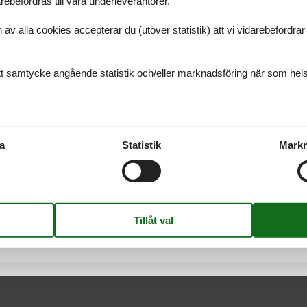
ebefordras till våra underleverantörer.
alla cookies accepterar du (utöver statistik) att vi vidarebefordrar dat
rien
ditt samtycke angående statistik och/eller marknadsföring när som hels
er du alltid att hitta det största urvalet av vackert belägna stugor Ist
du har frågor.
a
Statistik
Markn
oatien
mer du alltid att hitta det största urvalet av vackert belägna stugor K
ss om du har frågor.