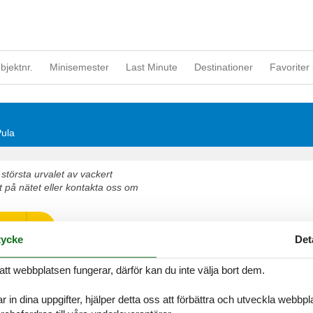
objektnr.
Minisemester
Last Minute
Destinationer
Favoriter 
Pula
största urvalet av vackert
 på nätet eller kontakta oss om
ugor
ycke
Det
t om tid för varandra i en vacker stuga Pula
att webbplatsen fungerar, därför kan du inte välja bort dem.
r in dina uppgifter, hjälper detta oss att förbättra och utveckla webbp