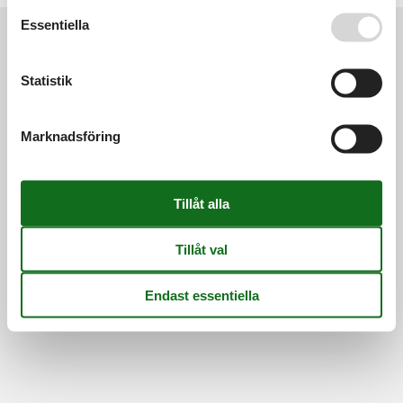
Se även vår
Persondatapolitik
Essentiella
Information
Statistik
Persondatapolitik
Cookies
FAQ
Om os
Kontakt
Om os
Marknadsföring
©
Feline Holidays
-
Feline Holidays A/S
-
Nygade 8B, 2.th -
DK-7400
Herning
-
Danmark -
Telefon:
(+45) 8724 2251
-
E-post:
info@feline-holidays.se
Momsregistreringsnummer: DK26347688