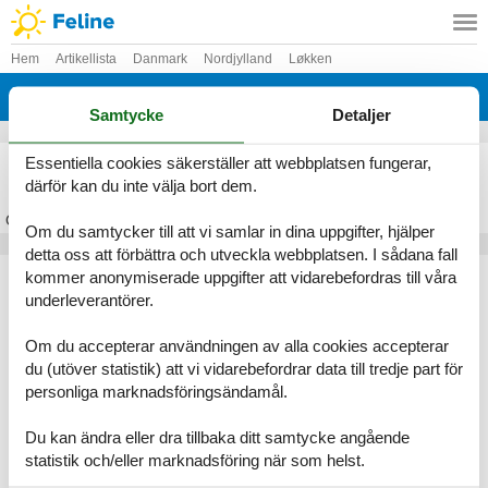
Hem
Artikellista
Danmark
Nordjylland
Løkken
Nr. Rubjerg
Samtycke
Detaljer
Stuga Nr. Rubjerg
Essentiella cookies säkerställer att webbplatsen fungerar,
därför kan du inte välja bort dem.
Om
Nr. Rubjerg
Om du samtycker till att vi samlar in dina uppgifter, hjälper
detta oss att förbättra och utveckla webbplatsen. I sådana fall
Artikeltyper
kommer anonymiserade uppgifter att vidarebefordras till våra
underleverantörer.
Alla
Stugor
Om du accepterar användningen av alla cookies accepterar
Geografier
du (utöver statistik) att vi vidarebefordrar data till tredje part för
personliga marknadsföringsändamål.
Alla
Danmark
Nordjylland
Du kan ändra eller dra tillbaka ditt samtycke angående
Løkken
statistik och/eller marknadsföring när som helst.
Nr. Rubjerg