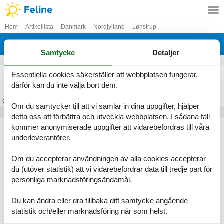
Hem
Artikellista
Danmark
Nordjylland
Lønstrup
Tornby
Samtycke
Detaljer
Stuga Tornby
Essentiella cookies säkerställer att webbplatsen fungerar,
därför kan du inte välja bort dem.
Om
Tornby
Om du samtycker till att vi samlar in dina uppgifter, hjälper
detta oss att förbättra och utveckla webbplatsen. I sådana fall
Artikeltyper
kommer anonymiserade uppgifter att vidarebefordras till våra
underleverantörer.
Alla
Stugor
Om du accepterar användningen av alla cookies accepterar
Geografier
du (utöver statistik) att vi vidarebefordrar data till tredje part för
personliga marknadsföringsändamål.
Alla
Danmark
Nordjylland
Du kan ändra eller dra tillbaka ditt samtycke angående
Lønstrup
statistik och/eller marknadsföring när som helst.
Tornby