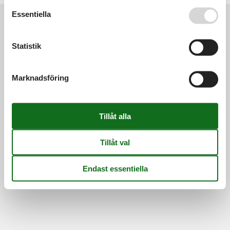
Se även vår
Persondatapolitik
Essentiella
Information
Statistik
Persondatapolitik
Cookies
FAQ
Om os
Kontakt
Om os
Marknadsföring
©
Feline Holidays
-
Feline Holidays A/S
-
Nygade 8B, 2.th -
DK-7400
Herning
-
Danmark -
Telefon:
(+45) 8724 2251
-
E-post:
info@feline-holidays.se
Momsregistreringsnummer: DK26347688