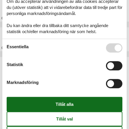
Om du accepterar användningen av alla cookies accepterar
Stuga Lodskovvad
du (utöver statistik) att vi vidarebefordrar data till tredje part för
personliga marknadsföringsändamål.
Om
Lodskovvad
Du kan ändra eller dra tillbaka ditt samtycke angående
statistik och/eller marknadsföring när som helst.
Stuga Skagen
Se även vår
Persondatapolitik
Essentiella
Om
Skagen
Artikeltyper
Statistik
Alla
Stugor
Marknadsföring
Geografier
Alla
Danmark
Nordjylland
Skagen
Kandestederne
Lodskovvad
Skiveren