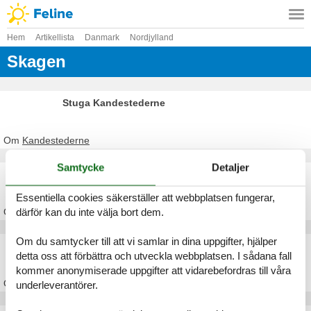
Hem
Artikellista
Danmark
Nordjylland
Skagen
Stuga Kandestederne
Om
Kandestederne
Samtycke
Detaljer
Stuga Skiveren
Essentiella cookies säkerställer att webbplatsen fungerar,
därför kan du inte välja bort dem.
Om
Skiveren
Om du samtycker till att vi samlar in dina uppgifter, hjälper
Stuga Ålbæk
detta oss att förbättra och utveckla webbplatsen. I sådana fall
kommer anonymiserade uppgifter att vidarebefordras till våra
Om
Ålbæk
underleverantörer.