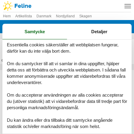
Hem
Artikellista
Danmark
Nordjylland
Skagen
Lodskovvad
Samtycke
Detaljer
Stuga Lodskovvad
Essentiella cookies säkerställer att webbplatsen fungerar,
därför kan du inte välja bort dem.
Om
Lodskovvad
Om du samtycker till att vi samlar in dina uppgifter, hjälper
detta oss att förbättra och utveckla webbplatsen. I sådana fall
Artikeltyper
kommer anonymiserade uppgifter att vidarebefordras till våra
underleverantörer.
Alla
Stugor
Om du accepterar användningen av alla cookies accepterar
Geografier
du (utöver statistik) att vi vidarebefordrar data till tredje part för
personliga marknadsföringsändamål.
Alla
Danmark
Nordjylland
Du kan ändra eller dra tillbaka ditt samtycke angående
Skagen
statistik och/eller marknadsföring när som helst.
Lodskovvad