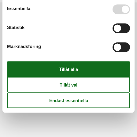
Se även vår
Persondatapolitik
Essentiella
Information
Statistik
Persondatapolitik
Cookies
FAQ
Om os
Kontakt
Om os
Marknadsföring
©
Feline Holidays
-
Feline Holidays A/S
-
Nygade 8B, 2.th -
DK-7400
Herning
-
Danmark -
Telefon:
(+45) 8724 2251
-
E-post:
info@feline-holidays.se
Momsregistreringsnummer: DK26347688