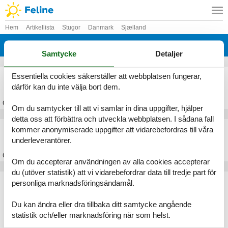
Hem
Artikellista
Stugor
Danmark
Sjælland
Stevns
Samtycke
Detaljer
Stuga Rødvig
Essentiella cookies säkerställer att webbplatsen fungerar,
därför kan du inte välja bort dem.
Om
Rødvig
Om du samtycker till att vi samlar in dina uppgifter, hjälper
detta oss att förbättra och utveckla webbplatsen. I sådana fall
Stuga Stevns
kommer anonymiserade uppgifter att vidarebefordras till våra
underleverantörer.
Om
Stevns
Om du accepterar användningen av alla cookies accepterar
du (utöver statistik) att vi vidarebefordrar data till tredje part för
Artikeltyper
personliga marknadsföringsändamål.
Alla
Stugor
Du kan ändra eller dra tillbaka ditt samtycke angående
statistik och/eller marknadsföring när som helst.
Geografier