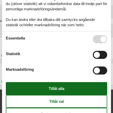
du (utöver statistik) att vi vidarebefordrar data till tredje part för
personliga marknadsföringsändamål.
Destinationer i Stevns
Du kan ändra eller dra tillbaka ditt samtycke angående
Rødvig
statistik och/eller marknadsföring när som helst.
Huvudtoppartiklar
Se även vår
Persondatapolitik
Essentiella
Stuga Sjælland
Statistik
Om
Sjælland
Stuga Danmark
Marknadsföring
Om
Danmark
Nya artiklar om Stevns
Stuga Rødvig
Stuga Stevns