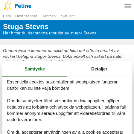
Hem
Destinationer
Danmark
Sjælland
Stuga Stevns
Här hittar du det största utbudet av stugor Stevns
Genom Feline kommer du alltid att hitta det största urvalet av
vackert belägna stugor Stevns. Boka enkelt och säkert på nätet
eller kontakta oss om du har frågor.
Samtycke
Detaljer
Välj bland 101 stugor
Essentiella cookies säkerställer att webbplatsen fungerar,
därför kan du inte välja bort dem.
Destinationer i Stevns
Om du samtycker till att vi samlar in dina uppgifter, hjälper
Se fram emot en underbar semester med gott om tid för varandra i
detta oss att förbättra och utveckla webbplatsen. I sådana fall
en vacker stuga Stevns
kommer anonymiserade uppgifter att vidarebefordras till våra
underleverantörer.
Välj bland 101 stugor
Om du accepterar användningen av alla cookies accepterar