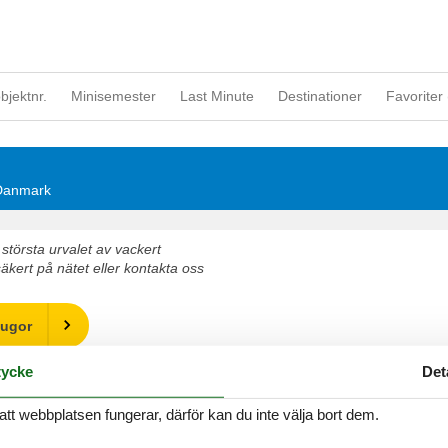
objektnr.
Minisemester
Last Minute
Destinationer
Favoriter 
 Danmark
största urvalet av vackert
kert på nätet eller kontakta oss
tugor
ycke
Det
nmark
att webbplatsen fungerar, därför kan du inte välja bort dem.
t om tid för varandra i en vacker stuga Danmark