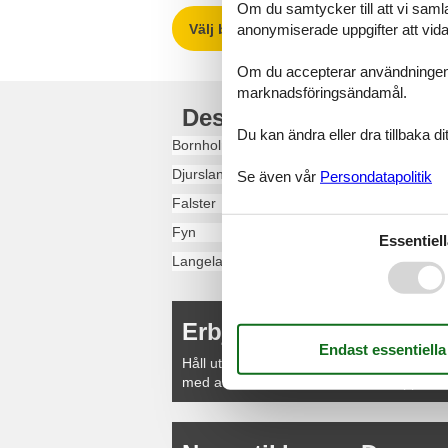
Om du samtycker till att vi samla
anonymiserade uppgifter att vidar
Välj bland 40 349 stugor
Om du accepterar användningen av 
marknadsföringsändamål.
Destinationer i Danmar
Du kan ändra eller dra tillbaka 
Bornholm
Djursland
Se även vår
Persondatapolitik
Falster
Fyn
Essentiell
Langeland
Erbjudanden och rabat
Håll utkik efter fina erbjudanden från våra
med attraktiva rabatter och unika upplevel