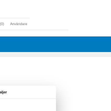
(
0
)
Användare
aljer