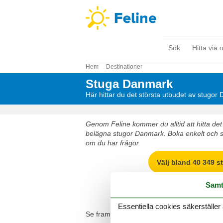
Sök
Hitta via 
Hem
Destinationer
Stuga Danmark
Här hittar du det största utbudet av stugor
Genom Feline kommer du alltid att hitta det 
belägna stugor Danmark. Boka enkelt och sä
om du har frågor.
Välj bland 40 349 s
Samt
Destinationer i Da
Essentiella cookies säkerställer 
Se fram emot en underbar semester med got