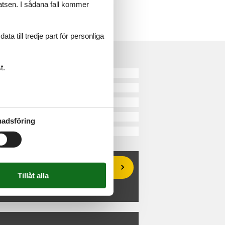
latsen. I sådana fall kommer
a till tredje part för personliga
t.
d
ylland
avet
adsföring
nd
Erbjudanden och rabatter