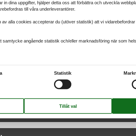
r in dina uppgifter, hjälper detta oss att förbättra och utveckla webbp
ebefordras till våra underleverantörer.
alla cookies accepterar du (utöver statistik) att vi vidarebefordrar dat
k
ditt samtycke angående statistik och/eller marknadsföring när som hels
Limfjorden
Sjællan
Lolland
Sønderj
Midtjylland
Vesterh
Møn
Ærø
a
Statistik
Markn
Nordjylland
Østjylla
ter på semesterupplevelser
 partners! Låt dig inspireras och få ut det mesta av din semester
ser.