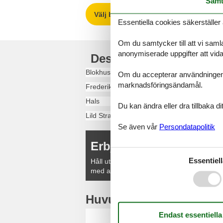
Samt
Välj bland 6 747 stugor
Essentiella cookies säkerställer 
Om du samtycker till att vi samla
anonymiserade uppgifter att vidar
Destinationer i Nordjyl
Blokhus
Om du accepterar användningen av 
marknadsföringsändamål.
Frederikshavn
Hals
Du kan ändra eller dra tillbaka 
Lild Strand
Se även vår
Persondatapolitik
Erbjudanden och rabat
Essentiell
Håll utkik efter fina erbjudanden från våra
med attraktiva rabatter och unika upplevel
Huvudtoppartiklar
Stuga D