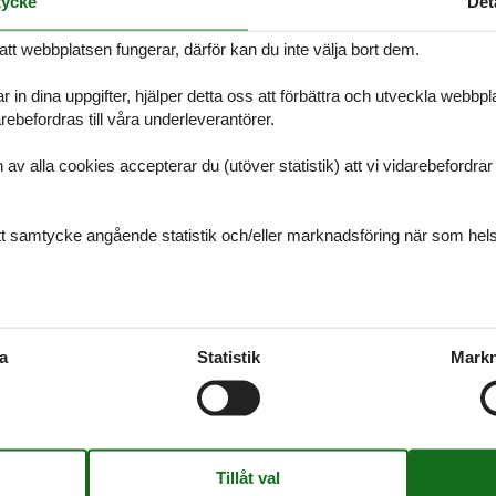
ycke
Det
att webbplatsen fungerar, därför kan du inte välja bort dem.
r in dina uppgifter, hjälper detta oss att förbättra och utveckla webbp
ebefordras till våra underleverantörer.
land
Læsø
Slettest
alla cookies accepterar du (utöver statistik) att vi vidarebefordrar dat
Løkken
Sæby
Lønstrup
Tverste
ditt samtycke angående statistik och/eller marknadsföring när som hels
Skagen
ter på semesterupplevelser
a
Statistik
Markn
 partners! Låt dig inspireras och få ut det mesta av din semester
ser.
anmark