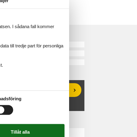
aljer
latsen. I sådana fall kommer
rand
a till tredje part för personliga
d
t.
Erbjudanden och rabatter
adsföring