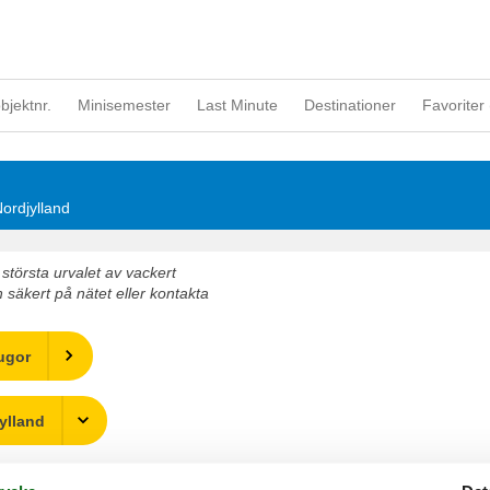
objektnr.
Minisemester
Last Minute
Destinationer
Favoriter 
Nordjylland
största urvalet av vackert
 säkert på nätet eller kontakta
tugor
ylland
 om tid för varandra i en vacker stuga Nordjylland