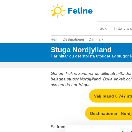
Sök
Hitta via 
Hem
Destinationer
Danmark
Stuga Nordjylland
Här hittar du det största utbudet av stugor 
Genom Feline kommer du alltid att hitta det 
belägna stugor Nordjylland. Boka enkelt och
oss om du har frågor.
Välj bland 6 747 s
Destinationer i Nordj
Se fram emot en underbar semester med gott