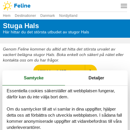
Hem
Destinationer
Danmark
Nordjylland
Stuga Hals
Här hittar du det största utbudet av stugor Hals
Genom Feline kommer du alltid att hitta det största urvalet av
vackert belägna stugor Hals. Boka enkelt och säkert på nätet eller
kontakta oss om du har frågor.
Välj bland 497 stugor
Samtycke
Detaljer
Destinationer i Hals
Essentiella cookies säkerställer att webbplatsen fungerar,
därför kan du inte välja bort dem.
Se fram emot en underbar semester med gott om tid för varandra i
en vacker stuga Hals
Om du samtycker till att vi samlar in dina uppgifter, hjälper
detta oss att förbättra och utveckla webbplatsen. I sådana fall
Välj bland 497 stugor
kommer anonymiserade uppgifter att vidarebefordras till våra
underleverantörer.