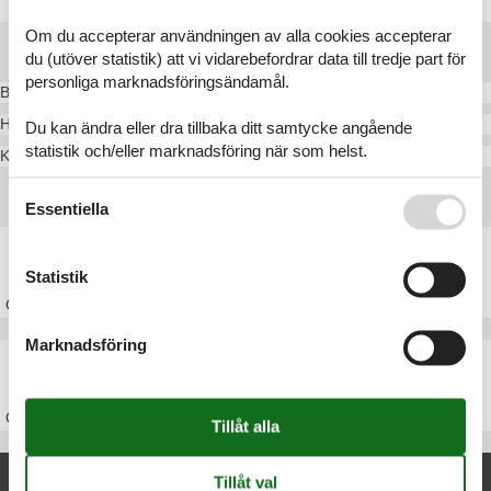
Om du accepterar användningen av alla cookies accepterar
Destinationer i Hals
du (utöver statistik) att vi vidarebefordrar data till tredje part för
personliga marknadsföringsändamål.
Bisnap
Hou
Du kan ändra eller dra tillbaka ditt samtycke angående
statistik och/eller marknadsföring när som helst.
Koldkær
Se även vår
Persondatapolitik
Huvudtoppartiklar
Essentiella
Stuga Nordjylland
Statistik
Om
Nordjylland
Marknadsföring
Stuga Danmark
Om
Danmark
Nya artiklar om Hals