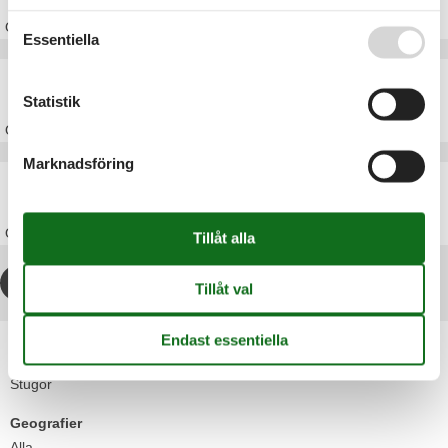
Om
Ebeltoft
Essentiella
Stuga Esby
Statistik
Om
Esby
Marknadsföring
Stuga Helgenæs
Om
Helgenæs
1
2
>
>>
Artikeltyper
Alla
Stugor
Geografier
Alla