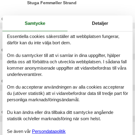
Stuga Femmøller Strand
Om
Femmøller Strand
Samtycke
Detaljer
Stuga Lyngsbæk Strand
Essentiella cookies säkerställer att webbplatsen fungerar,
därför kan du inte välja bort dem.
Om
Lyngsbæk Strand
Om du samtycker till att vi samlar in dina uppgifter, hjälper
detta oss att förbättra och utveckla webbplatsen. I sådana fall
Stuga Elsegårde Strand
kommer anonymiserade uppgifter att vidarebefordras till våra
underleverantörer.
Om
Elsegårde Strand
Om du accepterar användningen av alla cookies accepterar
du (utöver statistik) att vi vidarebefordrar data till tredje part för
Stuga Boeslum Strand
personliga marknadsföringsändamål.
Om
Boeslum Strand
Du kan ändra eller dra tillbaka ditt samtycke angående
statistik och/eller marknadsföring när som helst.
Stuga Ebeltoft
Se även vår
Persondatapolitik