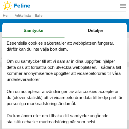
Hem
Artikellista
Italien
Piemonte
Samtycke
Detaljer
Stuga Piemonte
Essentiella cookies säkerställer att webbplatsen fungerar,
därför kan du inte välja bort dem.
Om
Piemonte
Om du samtycker till att vi samlar in dina uppgifter, hjälper
detta oss att förbättra och utveckla webbplatsen. I sådana fall
Artikeltyper
kommer anonymiserade uppgifter att vidarebefordras till våra
underleverantörer.
Alla
Stugor
Om du accepterar användningen av alla cookies accepterar
Geografier
du (utöver statistik) att vi vidarebefordrar data till tredje part för
personliga marknadsföringsändamål.
Alla
Italien
Piemonte
Du kan ändra eller dra tillbaka ditt samtycke angående
statistik och/eller marknadsföring när som helst.