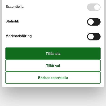
Se även vår
Persondatapolitik
Essentiella
Information
Persondatapolitik
Cookies
FAQ
Om os
Statistik
Kontakt
Om os
©
Feline Holidays
-
Feline Holidays A/S
-
Nygade 8B, 2.th -
Marknadsföring
DK-7400
Herning
-
Danmark -
Telefon:
(+45) 8724 2251
-
E-post:
info@feline-holidays.se
Momsregistreringsnummer: DK26347688