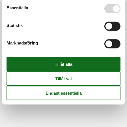
Se även vår
Persondatapolitik
Essentiella
Information
Statistik
Persondatapolitik
Cookies
FAQ
Om os
Kontakt
Om os
Marknadsföring
©
Feline Holidays
-
Feline Holidays A/S
-
Nygade 8B, 2.th -
DK-7400
Herning
-
Danmark -
Telefon:
(+45) 8724 2251
-
E-post:
info@feline-holidays.se
Momsregistreringsnummer: DK26347688