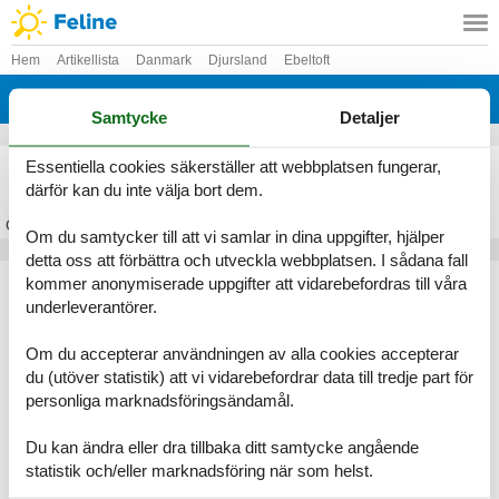
Hem
Artikellista
Danmark
Djursland
Ebeltoft
Egsmark Strand
Samtycke
Detaljer
Stuga Egsmark Strand
Essentiella cookies säkerställer att webbplatsen fungerar,
därför kan du inte välja bort dem.
Om
Egsmark Strand
Om du samtycker till att vi samlar in dina uppgifter, hjälper
detta oss att förbättra och utveckla webbplatsen. I sådana fall
Artikeltyper
kommer anonymiserade uppgifter att vidarebefordras till våra
underleverantörer.
Alla
Stugor
Om du accepterar användningen av alla cookies accepterar
Geografier
du (utöver statistik) att vi vidarebefordrar data till tredje part för
personliga marknadsföringsändamål.
Alla
Danmark
Djursland
Du kan ändra eller dra tillbaka ditt samtycke angående
Ebeltoft
statistik och/eller marknadsföring när som helst.
Egsmark Strand