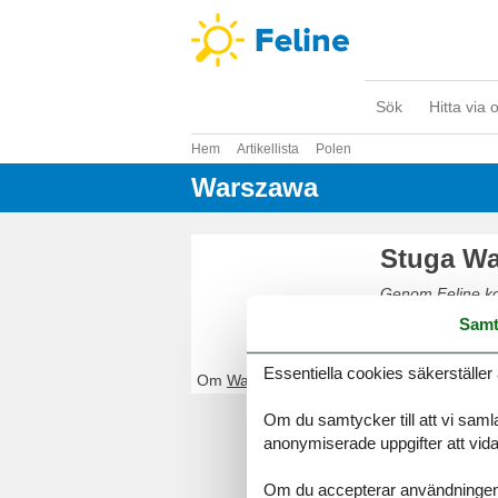
Sök
Hitta via 
Hem
Artikellista
Polen
Warszawa
Stuga W
Genom Feline kom
Boka enkelt och 
Samt
Essentiella cookies säkerställer 
Om
Warszawa
Om du samtycker till att vi samla
anonymiserade uppgifter att vidar
Om du accepterar användningen av 