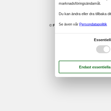
marknadsföringsändamål.
Du kan ändra eller dra tillbaka 
Se även vår
Persondatapolitik
©
Feline Holidays
-
Feline Holidays A/
Essentiell