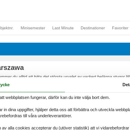
objektnr.
Minisemester
Last Minute
Destinationer
Favoriter 
arszawa
mer du alltid att hitta det största urvalet av vackert belägna stugor 
säkert på nätet eller kontakta oss om du har frågor.
ycke
Det
att webbplatsen fungerar, därför kan du inte välja bort dem.
r in dina uppgifter, hjälper detta oss att förbättra och utveckla webbp
ebefordras till våra underleverantörer.
alla cookies accepterar du (utöver statistik) att vi vidarebefordrar dat