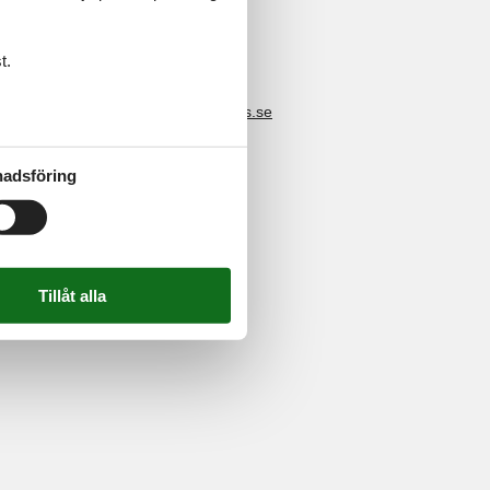
t.
4 2251
-
E-post:
info@feline-holidays.se
adsföring