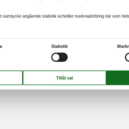
Information
Om os
Persondatapolitik
Kontakt
Cookies
Om os
ditt samtycke angående statistik och/eller marknadsföring när som hels
FAQ
S
-
Nygade 8B, 2.th -
DK-7400
Herning
-
Danmark -
Telefon:
(+45) 872
Momsregistreringsnummer: DK26347688
a
Statistik
Markn