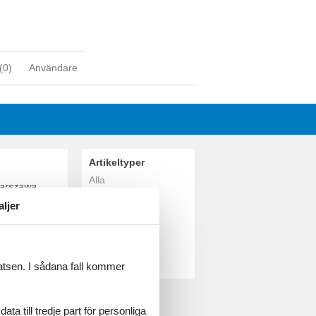
(
0
)
Användare
Artikeltyper
Alla
Warszawa.
Stugor
aljer
Geografier
Alla
Polen
Warszawa
latsen. I sådana fall kommer
a till tredje part för personliga