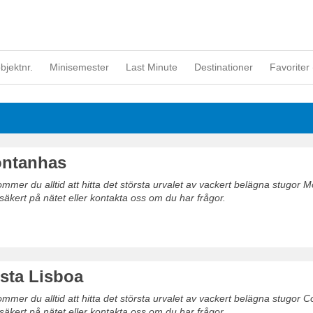
objektnr.
Minisemester
Last Minute
Destinationer
Favoriter 
ontanhas
mer du alltid att hitta det största urvalet av vackert belägna stugor 
säkert på nätet eller kontakta oss om du har frågor.
sta Lisboa
mer du alltid att hitta det största urvalet av vackert belägna stugor C
säkert på nätet eller kontakta oss om du har frågor.