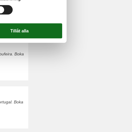
osta Verde.
bufeira. Boka
ortugal. Boka