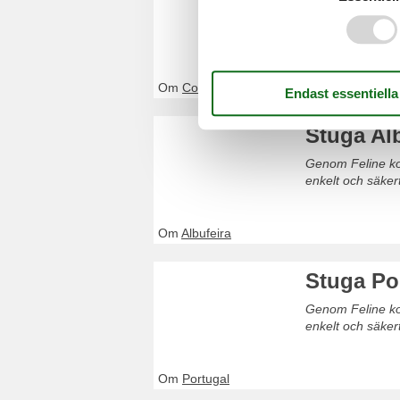
Genom Feline kom
Boka enkelt och 
Om
Costa Verde
Stuga Al
Genom Feline kom
enkelt och säker
Om
Albufeira
Stuga Po
Genom Feline kom
enkelt och säker
Om
Portugal