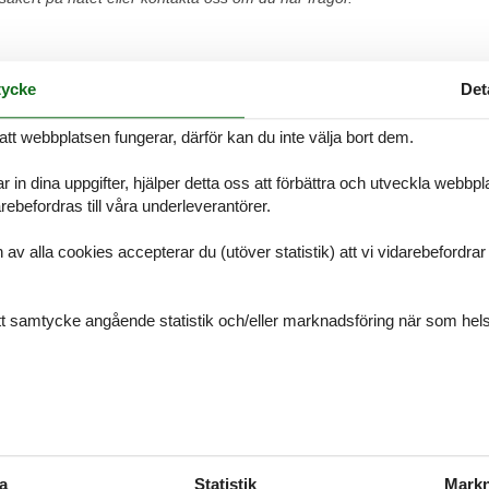
ycke
Det
ssabon
att webbplatsen fungerar, därför kan du inte välja bort dem.
mer du alltid att hitta det största urvalet av vackert belägna stugor 
t på nätet eller kontakta oss om du har frågor.
r in dina uppgifter, hjälper detta oss att förbättra och utveckla webbp
ebefordras till våra underleverantörer.
alla cookies accepterar du (utöver statistik) att vi vidarebefordrar dat
garve
ditt samtycke angående statistik och/eller marknadsföring när som hels
mer du alltid att hitta det största urvalet av vackert belägna stugor A
t på nätet eller kontakta oss om du har frågor.
sta Verde
a
Statistik
Markn