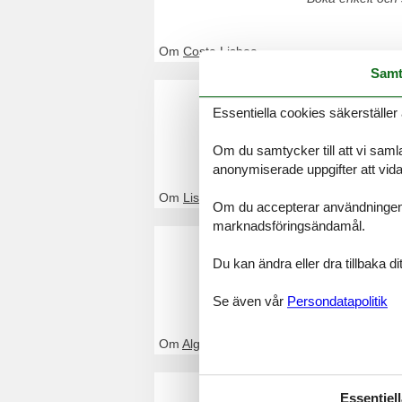
Om
Costa Lisboa
Samt
Stuga Li
Essentiella cookies säkerställer 
Genom Feline kom
enkelt och säker
Om du samtycker till att vi samla
anonymiserade uppgifter att vidar
Om
Lissabon
Om du accepterar användningen av 
marknadsföringsändamål.
Stuga Al
Du kan ändra eller dra tillbaka 
Genom Feline kom
enkelt och säker
Se även vår
Persondatapolitik
Om
Algarve
Stuga Co
Essentiell