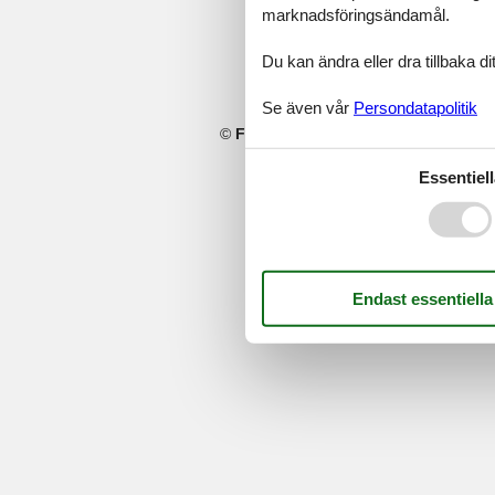
marknadsföringsändamål.
Du kan ändra eller dra tillbaka 
Se även vår
Persondatapolitik
©
Feline Holidays
-
Feline Holidays A/
Essentiell