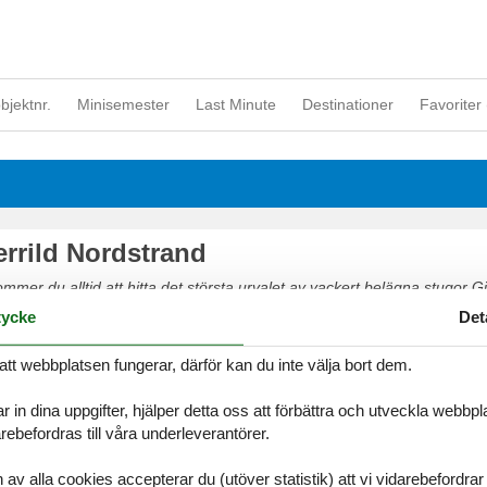
objektnr.
Minisemester
Last Minute
Destinationer
Favoriter 
errild Nordstrand
er du alltid att hitta det största urvalet av vackert belägna stugor Gj
 enkelt och säkert på nätet eller kontakta oss om du har frågor.
ycke
Det
att webbplatsen fungerar, därför kan du inte välja bort dem.
r in dina uppgifter, hjälper detta oss att förbättra och utveckla webbp
ebefordras till våra underleverantörer.
alla cookies accepterar du (utöver statistik) att vi vidarebefordrar dat