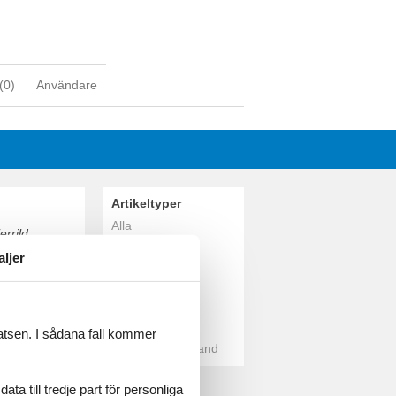
(
0
)
Användare
Artikeltyper
Alla
errild
Stugor
aljer
Geografier
Alla
Danmark
Djursland
latsen. I sådana fall kommer
Gjerrild Nordstrand
a till tredje part för personliga