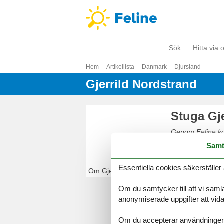
Sök
Hitta via 
Hem
Artikellista
Danmark
Djursland
Gjerrild Nordstrand
Stuga Gj
Genom Feline komm
Nordstrand. Boka
Samt
Essentiella cookies säkerställer 
Om
Gjerrild Nordstrand
Om du samtycker till att vi samla
anonymiserade uppgifter att vidar
Om du accepterar användningen av 