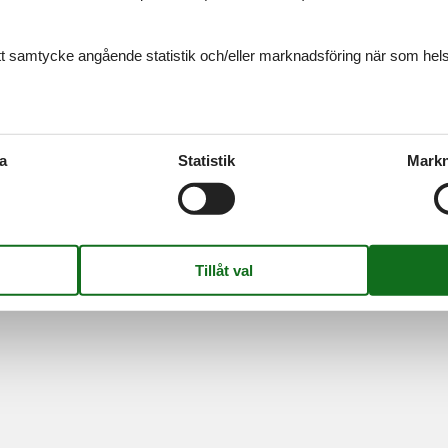
Information
Om os
Persondatapolitik
Kontakt
ditt samtycke angående statistik och/eller marknadsföring när som hels
Cookies
Om os
FAQ
S
-
Nygade 8B, 2.th -
DK-7400
Herning
-
Danmark -
Telefon:
(+45) 872
Momsregistreringsnummer: DK26347688
a
Statistik
Markn