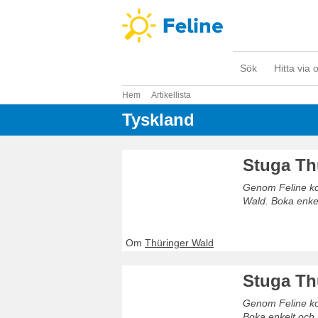
Sök
Hitta via 
Hem
Artikellista
Tyskland
Stuga Th
Genom Feline kom
Wald. Boka enkel
Om
Thüringer Wald
Stuga Th
Genom Feline kom
Boka enkelt och 