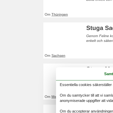
Om
Thüringen
Stuga Sa
Genom Feline kom
enkelt och säker
Om
Sachsen
Stuga Me
Samt
Genom Feline kom
Mecklenburgische
Essentiella cookies säkerställer 
Om du samtycker till att vi samla
Om
Mecklenburgische Seenplatte
anonymiserade uppgifter att vidar
Stuga Ba
Om du accepterar användningen av 