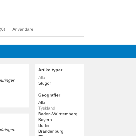
(
0
)
Användare
Artikeltyper
Alla
hüringer
Stugor
Geografier
Alla
Tyskland
Baden-Württemberg
Bayern
Berlin
hüringen.
Brandenburg