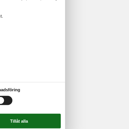
Baden-
t.
Bodensjøen.
adsföring
Bayern. Boka