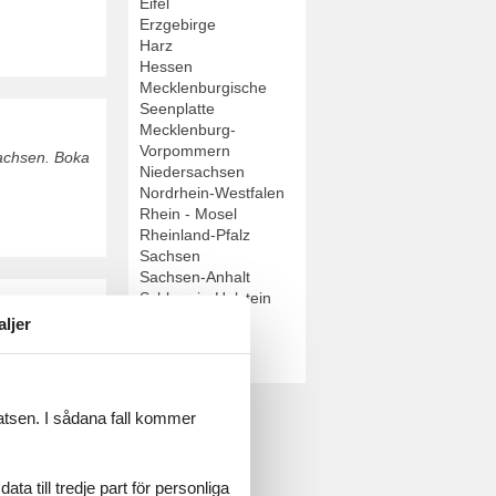
Eifel
Erzgebirge
Harz
Hessen
Mecklenburgische
Seenplatte
Mecklenburg-
Vorpommern
Sachsen. Boka
Niedersachsen
Nordrhein-Westfalen
Rhein - Mosel
Rheinland-Pfalz
Sachsen
Sachsen-Anhalt
Schleswig-Holstein
Schwarzwald
aljer
Thüringen
har frågor.
Thüringer Wald
latsen. I sådana fall kommer
a till tredje part för personliga