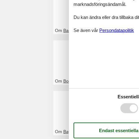
marknadsföringsändamål.
Genom Feline kom
Württemberg. Bok
Du kan ändra eller dra tillbaka 
Se även vår
Persondatapolitik
Om
Baden-Württemberg
Stuga Bo
Genom Feline kom
Boka enkelt och 
Om
Bodensjøen
Stuga Ba
Essentiell
Genom Feline kom
enkelt och säker
Om
Bayern