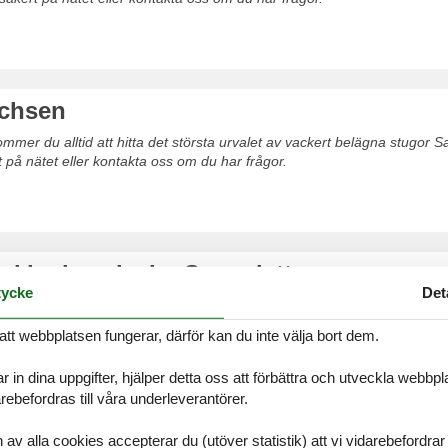
chsen
mer du alltid att hitta det största urvalet av vackert belägna stugor 
t på nätet eller kontakta oss om du har frågor.
cklenburgische Seenplatte
ycke
Det
mer du alltid att hitta det största urvalet av vackert belägna stugor
 Seenplatte. Boka enkelt och säkert på nätet eller kontakta oss om du 
att webbplatsen fungerar, därför kan du inte välja bort dem.
r in dina uppgifter, hjälper detta oss att förbättra och utveckla webbp
ebefordras till våra underleverantörer.
den-Württemberg
alla cookies accepterar du (utöver statistik) att vi vidarebefordrar dat