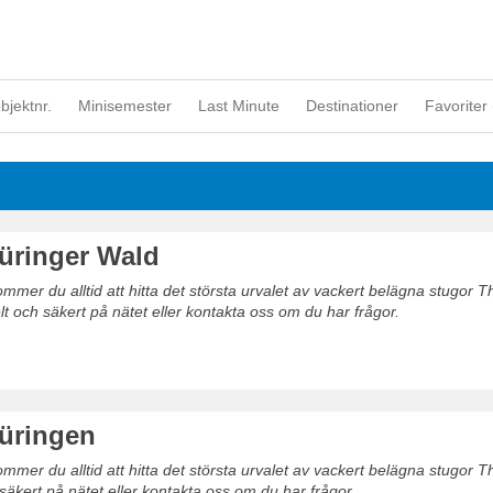
objektnr.
Minisemester
Last Minute
Destinationer
Favoriter 
üringer Wald
mer du alltid att hitta det största urvalet av vackert belägna stugor T
t och säkert på nätet eller kontakta oss om du har frågor.
üringen
mer du alltid att hitta det största urvalet av vackert belägna stugor T
säkert på nätet eller kontakta oss om du har frågor.