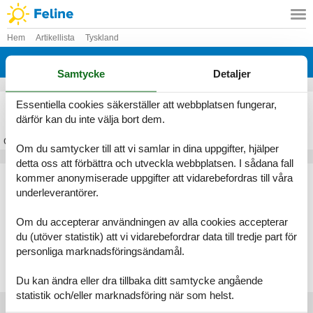
Hem
Artikellista
Tyskland
Sachsen
Samtycke
Detaljer
Stuga Sachsen
Essentiella cookies säkerställer att webbplatsen fungerar,
därför kan du inte välja bort dem.
Om
Sachsen
Om du samtycker till att vi samlar in dina uppgifter, hjälper
detta oss att förbättra och utveckla webbplatsen. I sådana fall
Artikeltyper
kommer anonymiserade uppgifter att vidarebefordras till våra
underleverantörer.
Alla
Stugor
Om du accepterar användningen av alla cookies accepterar
Geografier
du (utöver statistik) att vi vidarebefordrar data till tredje part för
personliga marknadsföringsändamål.
Alla
Tyskland
Sachsen
Du kan ändra eller dra tillbaka ditt samtycke angående
statistik och/eller marknadsföring när som helst.