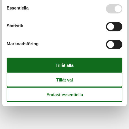
Se även vår
Persondatapolitik
Essentiella
Information
Persondatapolitik
Cookies
FAQ
Om os
Statistik
Kontakt
Om os
©
Feline Holidays
-
Feline Holidays A/S
-
Nygade 8B, 2.th -
Marknadsföring
DK-7400
Herning
-
Danmark -
Telefon:
(+45) 8724 2251
-
E-post:
info@feline-holidays.se
Momsregistreringsnummer: DK26347688