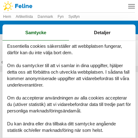
Hem
Artikellista
Danmark
Fyn
Sydfyn
Helnæs
Samtycke
Detaljer
Stuga Helnæs
Essentiella cookies säkerställer att webbplatsen fungerar,
därför kan du inte välja bort dem.
Om
Helnæs
Om du samtycker till att vi samlar in dina uppgifter, hjälper
detta oss att förbättra och utveckla webbplatsen. I sådana fall
Artikeltyper
kommer anonymiserade uppgifter att vidarebefordras till våra
underleverantörer.
Alla
Stugor
Om du accepterar användningen av alla cookies accepterar
Geografier
du (utöver statistik) att vi vidarebefordrar data till tredje part för
personliga marknadsföringsändamål.
Alla
Danmark
Fyn
Du kan ändra eller dra tillbaka ditt samtycke angående
Sydfyn
statistik och/eller marknadsföring när som helst.
Helnæs