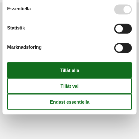
Se även vår
Persondatapolitik
Essentiella
Information
Statistik
Persondatapolitik
Cookies
FAQ
Om os
Kontakt
Om os
Marknadsföring
©
Feline Holidays
-
Feline Holidays A/S
-
Nygade 8B, 2.th -
DK-7400
Herning
-
Danmark -
Telefon:
(+45) 8724 2251
-
E-post:
info@feline-holidays.se
Momsregistreringsnummer: DK26347688