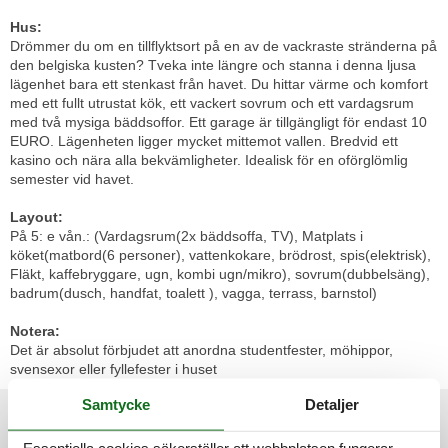
Hus:
Drömmer du om en tillflyktsort på en av de vackraste stränderna på
den belgiska kusten? Tveka inte längre och stanna i denna ljusa
lägenhet bara ett stenkast från havet. Du hittar värme och komfort
med ett fullt utrustat kök, ett vackert sovrum och ett vardagsrum
med två mysiga bäddsoffor. Ett garage är tillgängligt för endast 10
EURO. Lägenheten ligger mycket mittemot vallen. Bredvid ett
kasino och nära alla bekvämligheter. Idealisk för en oförglömlig
semester vid havet.
Layout:
På 5: e vån.: (Vardagsrum(2x bäddsoffa, TV), Matplats i
köket(matbord(6 personer), vattenkokare, brödrost, spis(elektrisk),
Fläkt, kaffebryggare, ugn, kombi ugn/mikro), sovrum(dubbelsäng),
badrum(dusch, handfat, toalett ), vagga, terrass, barnstol)
Notera:
Det är absolut förbjudet att anordna studentfester, möhippor,
svensexor eller fyllefester i huset
Samtycke
Detaljer
Externa recensioner
Våra gästrecensioner
Externa recensioner
Essentiella cookies säkerställer att webbplatsen fungerar,