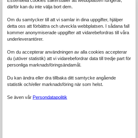
därför kan du inte välja bort dem.
4,1
Om du samtycker till att vi samlar in dina uppgifter, hjälper
detta oss att förbättra och utveckla webbplatsen. I sådana fall
kommer anonymiserade uppgifter att vidarebefordras till våra
11 externa recensioner
underleverantörer.
Om du accepterar användningen av alla cookies accepterar
4,5
juni 2026
du (utöver statistik) att vi vidarebefordrar data till tredje part för
Allmän:
Ein wunderschöner Ort nur wenige Schritte entfernt von tollen
personliga marknadsföringsändamål.
Restaurants und Aktivitäten in der Umgebung. Ich werde nie
vergessen, wie viel Freude es gemacht hat, so nah beim Zoo
Du kan ändra eller dra tillbaka ditt samtycke angående
Serpentarium zu sein!
statistik och/eller marknadsföring när som helst.
5,0
maj 2026
Se även vår
Persondatapolitik
Allmän:
Ich habe die Zeit auf der Terrasse mit Meerblick sehr genossen.
4,5
maj 2026
Allmän:
Perfekte Strandflucht ohne das Gefühl von Massentourismus!