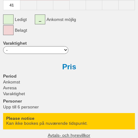
41
Ledigt
Ankomst möjlig
Belagt
Varaktighet
Pris
Period
Ankomst
Avresa
Varaktighet
Personer
Upp till 6 personer
Please notice
Kan ikke bookes på nuværende tidspunkt.
Avtals- och hyrevillkor