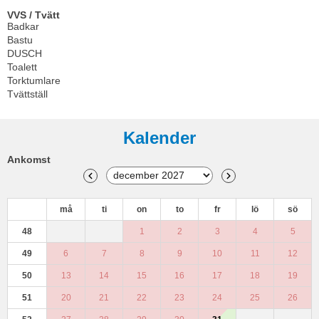
VVS / Tvätt
Badkar
Bastu
DUSCH
Toalett
Torktumlare
Tvättställ
Kalender
Ankomst
må
ti
on
to
fr
lö
sö
48
1
2
3
4
5
49
6
7
8
9
10
11
12
50
13
14
15
16
17
18
19
51
20
21
22
23
24
25
26