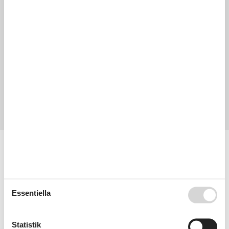
4,5
maj 2026
Allmän:
Found the billiards table in good condition. It added some nice
entertainment options for downtime at night.
4,5
april 2026
Allmän:
The bar area with foosball is enjoyable and there are plenty of
other fun activities available nearby.
Visa alla recensioner
Faciliteter
Allmän information
Boyta
550 m²
Kul för barn
Non smoking
Essentiella
WiFi
Andra
Biljard
Statistik