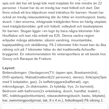
spis och det har ett lyxigt kök med matplats för inte mindre än 22
personer. I huset har du en trevlig bar med fotboll och dart. Det
finns också ett bra biljardrum med träträhus för barnen. Huset har
också en trevlig relaxavdelning där du hittar en inomhuspool, bastu,
dusch. I den enorma, inhägnade trädgården finns en härlig uteplats
med trädgårdsmöbler, grill och fotboll, volleyboll och basketplaner
för barnen. Stugan ligger i en lugn by bara några kilometer från
Houffalize och kan nås enkelt via E25. Denna vackra region
erbjuder många aktiviteter, såsom vandring, mountainbike,
kajakpaddling och skidåkning. På 2 kilometer från huset kan du åka
ridning och på 7 kilometer hittar du det traditionella Achouffe-
bryggeriet. En rekommendation för vintersportfans är ett besök hos
Gouvy och Baraque de Fraiture.
Layout:
Bottenvåningen: (Vardagsrum(TV, öppen spis, Braskamin(trä),
DVD-spelare), Matsal(matbord(22 personer), stereo), Kök(spis(Spis
med 5 kokplattor, gas), 2x kaffebryggare(kaffetratt), ugn,
mikrovågsugn, 2x diskmaskin, 2x kylskåp, frys, 2x barnstol),
Bedroom with bathroom(2x enkelsäng, dusch, handfat, toalett ),
WC, tvättstuga(torktumlare), relaxavdelning(dusch, bastu, lekplats),
bar, swimmingpool(privat, tak, 8 x 4 m.), fotbollsspel) På våning 1:
(Bedroom with bathroom(2x enkelsäng, dusch, handfat, toalett ),