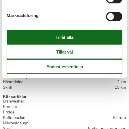
Cykelförvaring
Heating
Lyfta
Marknadsföring
Parasoll
Barn
Bordsfotboll
Bordtennisbord
High Chair
Lekutrustning
Building status
Detached
Distance
CrossCountry
11 km
Hästridning
2 km
Skilift
15 km
Köksartiklar
Dishwasher
Freezer
Fridge
Kaffemaskin
Filtrera
Mikrovågsugn
Spis
5-plattors spisar, gas