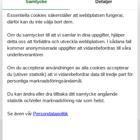
Bedroom with bathroom(2x enkelsäng, dusch, handfat, toalett ),
Samtycke
Detaljer
Bedroom with bathroom(2x enkelsäng, bäddsoffa, badkar, dusch,
handfat, toalett ), Bedroom with bathroom(dubbelsäng, dusch,
Essentiella cookies säkerställer att webbplatsen fungerar,
handfat, toalett ), Bedroom with bathroom(2x enkelsäng, dusch,
därför kan du inte välja bort dem.
handfat, toalett ), Bedroom with bathroom(2x enkelsäng, dusch,
handfat, toalett ), bibliotek, aktivitetsrum(öppen spis, biljard, hiss))
Om du samtycker till att vi samlar in dina uppgifter, hjälper
På våning 2: (TV-rum(TV), Bedroom with bathroom(2x enkelsäng,
detta oss att förbättra och utveckla webbplatsen. I sådana fall
badkar, dusch, handfat, toalett ), Bedroom with bathroom(2x
kommer anonymiserade uppgifter att vidarebefordras till våra
enkelsäng, badkar, dusch, handfat, toalett ), Bedroom with
underleverantörer.
bathroom(2x enkelsäng, badkar, dusch, handfat, toalett ), Bedroom
with bathroom(2x enkelsäng, badkar, dusch, handfat, toalett ))
Källare: (cykelförvaring) värme, terrass(40 m2), trädgård(privat,
Om du accepterar användningen av alla cookies accepterar
inhägnad, > 1000 m2), trädgårdsmöbler, grill, parkering, Parasoll,
du (utöver statistik) att vi vidarebefordrar data till tredje part för
boule, bordtennis
personliga marknadsföringsändamål.
Notera:
Du kan ändra eller dra tillbaka ditt samtycke angående
På av lugn och ro, hyrs denna semesterbostad inte ut till
statistik och/eller marknadsföring när som helst.
ungdomsgrupper Bokning av ungdomsgrupper under 20 år är ej
tillåtet Det är absolut förbjudet att anordna studentfester, möhippor,
Se även vår
Persondatapolitik
svensexor eller fyllefester i huset
Externa recensioner
Våra gästrecensioner
Externa recensioner