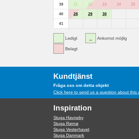
39
21
22
23
24
25
40
28
29
30
41
Ledigt
Ankomst möjlig
Belagt
Kundtjänst
Fråga oss om detta objekt
Click here to send us a question about this 
Inspiration
Stuga Havneby
Stuga Rømø
Stuga Vesterhavet
Stuga Danmark