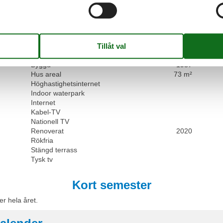
Kyl och frys
Pool
Mikrovågsugn
Utomhu
Olika
Antal badrum
1
Antal sovrum
3
Barnstol
Byggd
1987
Hus areal
73 m²
Höghastighetsinternet
Indoor waterpark
Internet
Kabel-TV
Nationell TV
Renoverat
2020
Rökfria
Stängd terrass
Tysk tv
Kort semester
er hela året.