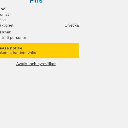
Pris
iod
omst
esa
aktighet
1 vecka
soner
 till 6 personer
lease notice
komst har inte valts.
Avtals- och hyrevillkor