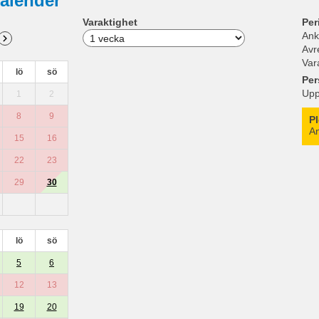
alender
Varaktighet
Per
Ank
Avr
Var
lö
sö
Per
Upp
1
2
8
9
P
An
15
16
22
23
29
30
lö
sö
5
6
12
13
19
20