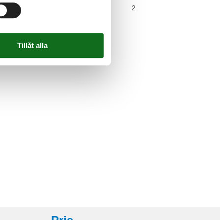
2
spool