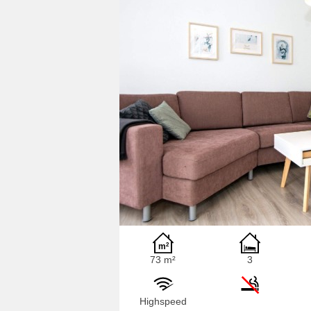
73 m²
3
Highspeed