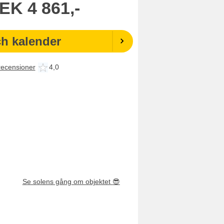
EK
4 861,-
ch kalender
recensioner
4,0
Se solens gång om objektet
😎