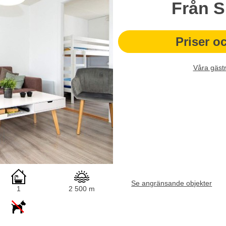
Från
S
Priser o
Våra gäst
Se angränsande objekter
1
2 500 m