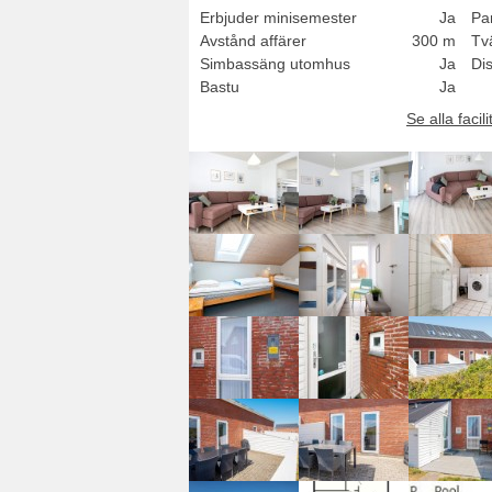
Erbjuder minisemester
Ja
Pa
Avstånd affärer
300 m
Tv
Simbassäng utomhus
Ja
Di
Bastu
Ja
Se alla facili