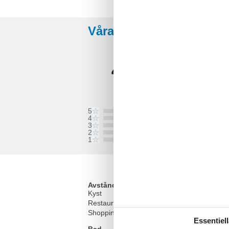
Våra gästrecensioner
4,0
Baserat på
1
betyg
Recension från 2024-09-01
5
4
3
2
1
Avstånd
Kyst
Restaurant
Shopping
Essentiell