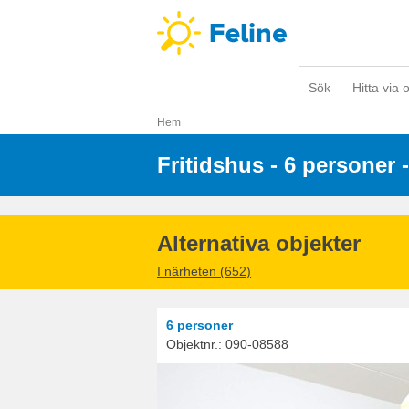
Sök
Hitta via 
Hem
Fritidshus - 6 personer
 -
Alternativa objekter
I närheten (652)
6 personer
Objektnr.:
090-08588