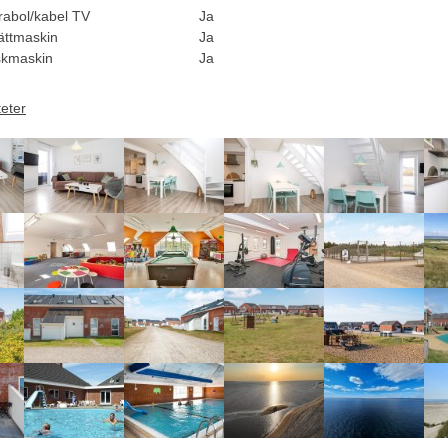
rabol/kabel TV
Ja
ättmaskin
Ja
skmaskin
Ja
teter