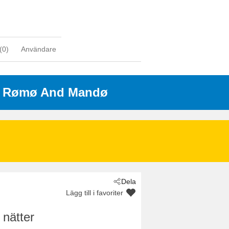
(
0
)
Användare
- Rømø And Mandø
Dela
Lägg till i favoriter
 nätter