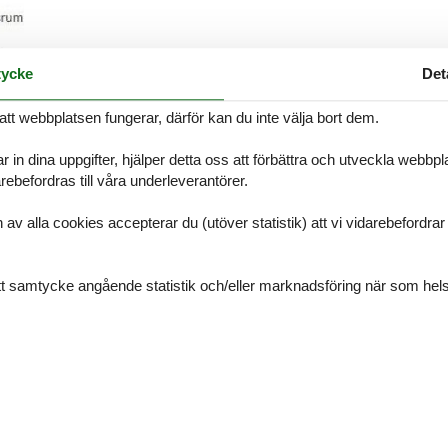
ycke
Det
Beskrivning
att webbplatsen fungerar, därför kan du inte välja bort dem.
 masser af fællesaktiviteter for både store og små. Huset er i 2 etage
020 i åben forbindelse med stuen, hvorfra der er udgang til den private 
r in dina uppgifter, hjälper detta oss att förbättra och utveckla webbp
 to gode soveværelser med henholdsvis dobbeltseng og to enkeltseng
ebefordras till våra underleverantörer.
ge aktivitetsmuligheder, bl.a. indendørs og udendørs swimmingpool (s
 indkøb, restauranter, Vadehavet, Havneby med det maritime miljø og 
alla cookies accepterar du (utöver statistik) att vi vidarebefordrar dat
kke til ungdomsgrupper.
tv, barnstol
ditt samtycke angående statistik och/eller marknadsföring när som hels
åningssäng med två bäddar, spjälsäng
kt, kaffebryggare, diskmaskin
kabin
lering, sommarstugeområde, Rökförbud, lägenhet
n kl. 16:00 på inflyttningsdagen.