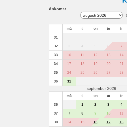
K
Ankomst
må
ti
on
to
fr
31
32
3
4
5
6
7
33
10
11
12
13
14
34
17
18
19
20
21
35
24
25
26
27
28
36
31
september 2026
må
ti
on
to
fr
36
1
2
3
4
37
7
8
9
10
11
38
14
15
16
17
18