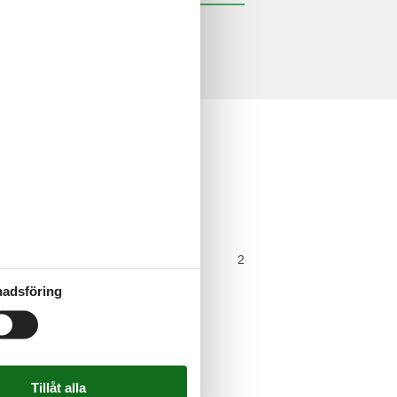
ioner
a recensioner
us
ss
(inomhus)
2
spool
adsföring