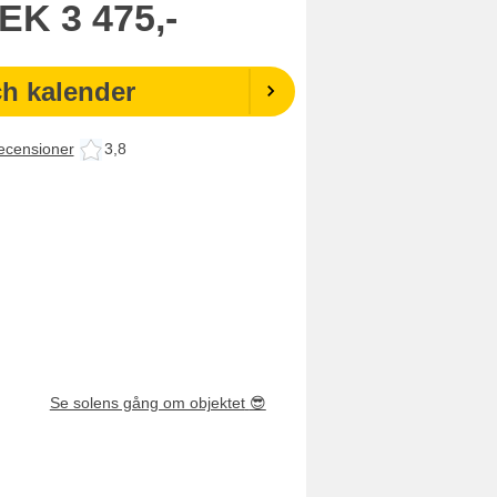
EK
3 475,-
ch kalender
ecensioner
3,8
Se solens gång om objektet
😎