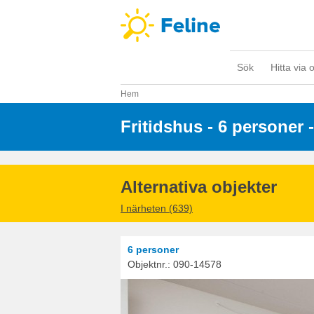
Sök
Hitta via 
Hem
Fritidshus - 6 personer
 -
Alternativa objekter
I närheten (639)
6 personer
Objektnr.:
090-14578