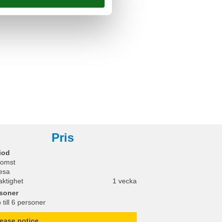
Pris
iod
omst
esa
aktighet
1 vecka
soner
 till 6 personer
lease notice