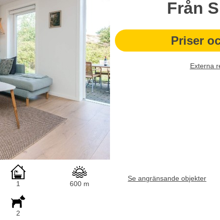
Från
S
Priser o
Externa r
Se angränsande objekter
1
600 m
2