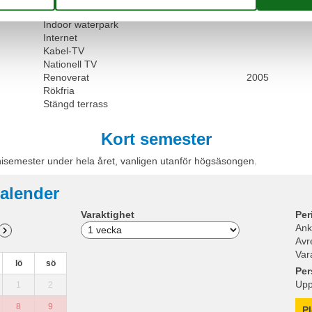
Höghastighetsinternet
Indoor waterpark
Internet
Kabel-TV
Nationell TV
Renoverat
2005
Rökfria
Stängd terrass
Kort semester
nisemester under hela året, vanligen utanför högsäsongen.
alender
Varaktighet
Per
Ank
Avr
Var
lö
sö
Per
Upp
1
2
8
9
P