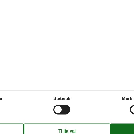
Externa recens
Inga detaljerade extern
Faciliteter
Kök
Utomh
600 m
Dish maskine
Grill
700 m
Elspis
Kulgrill
1 km
Emhætte
Terrass
Kaffebryggare
Wellne
Kyl
Bastu 
Kyl med frysfack
Pool
Mikrovågsugn
Utomhu
a
Statistik
Markn
Olika
Antal badrum
1
Antal sovrum
3
Barnstol
Byggd
1987
Hus areal
73 m²
Husdjur tillåtna