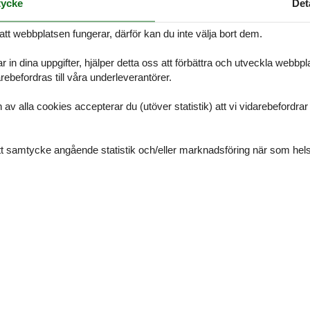
ycke
Det
Beskrivning
att webbplatsen fungerar, därför kan du inte välja bort dem.
ige del af Rømø i feriecenter Rim med mange aktivitetsmuligheder, bl.
aner og legepladser. Klassisk indrettet hus med køkken i åben forbin
r in dina uppgifter, hjälper detta oss att förbättra och utveckla webbp
ebefordras till våra underleverantörer.
 og to værelser. Der er kabel-tv. Kort afstand til indkøb, restaurante
alla cookies accepterar du (utöver statistik) att vi vidarebefordrar dat
trand.
ng | 1 dubbelsäng, spjälsäng
ditt samtycke angående statistik och/eller marknadsföring när som hels
o, spisfläkt, kaffebryggare, diskmaskin, tvättmaskin
möblering, sommarstugeområde, Rökförbud, Radhus
n kl. 16:00 på inflyttningsdagen.
Våra gäst