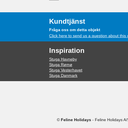
Kundtjänst
Fråga oss om detta objekt
Click here to send us a question about this 
Inspiration
Stuga Havneby
Stuga Rømø
Stuga Vesterhavet
Stuga Danmark
©
Feline Holidays
-
Feline Holidays A/