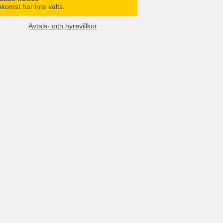
komst har inte valts.
Avtals- och hyrevillkor