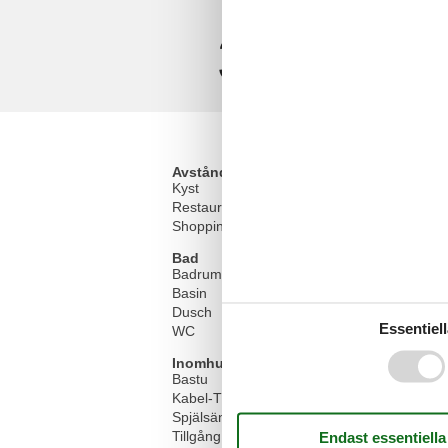
3,8
Avstånd
Kyst
Restaurant
Shopping
Bad
Badrum
Basin
Dusch
Essentiell
WC
Inomhus
Bastu
Kabel-TV
Spjälsäng
Tillgång till Internet