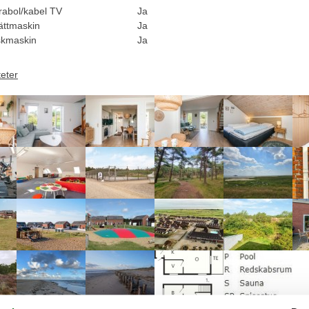
rabol/kabel TV
Ja
ättmaskin
Ja
skmaskin
Ja
teter