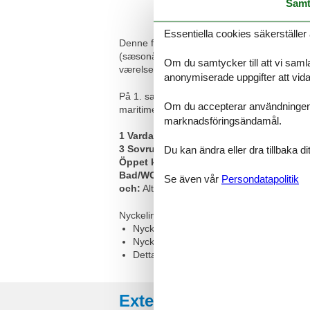
Samt
Essentiella cookies säkerställer 
Denne feriebolig er beliggende på den sydl
(sæsonåbent), minigolf, tennisbaner, boldb
Om du samtycker till att vi samla
værelse i stueplan.
anonymiserade uppgifter att vidar
På 1. sal findes badeværelse med bruseniche
Om du accepterar användningen av 
maritime miljø og den brede Rømø Sønders
marknadsföringsändamål.
1 Vardagsrum:
TV, kabel-tv, barnstol
3 Sovrum:
1 dubbelsäng | 1 dubbel extrasä
Du kan ändra eller dra tillbaka 
Öppet kök:
Elspis, kylskåp m/frysfack, mikr
Bad/WC:
Wc, tvättställ, dusch
Se även vår
Persondatapolitik
och:
Altan, fjärrvärme, kolgrill, modern 
Nyckelinformation
Nyckeln till stugan till ert förfogande frå
Nyckeln utlämnas vid stugan.
Detta hus är aktiverat för smarta lås
Externa recensioner