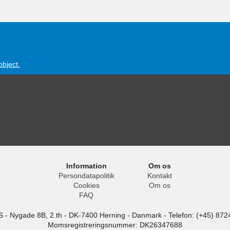
object.
Information
Om os
Persondatapolitik
Kontakt
Cookies
Om os
FAQ
S
-
Nygade 8B, 2.th -
DK-7400
Herning
-
Danmark -
Telefon:
(+45) 872
Momsregistreringsnummer: DK26347688