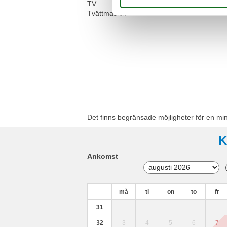
TV
Tvättmaskin
Det finns begränsade möjligheter för en mi
K
Ankomst
må
ti
on
to
fr
31
32
3
4
5
6
7