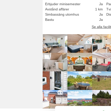
Erbjuder minisemester
Ja
Pa
Avstånd affärer
1 km
Tv
Simbassäng utomhus
Ja
Di
Bastu
Ja
Se alla facili