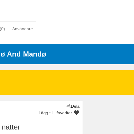
(
0
)
Användare
mø And Mandø
Dela
Lägg till i favoriter
 nätter