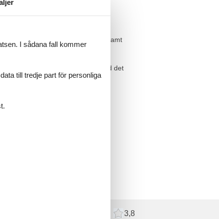
aljer
a. indendørs- og udendørs pool
delse med spiseplads og opholdsrum samt
latsen. I sådana fall kommer
r, golfbaner, Vadehavet, Havneby med det
a till tredje part för personliga
t.
recensioner
Externa recensioner
3,8