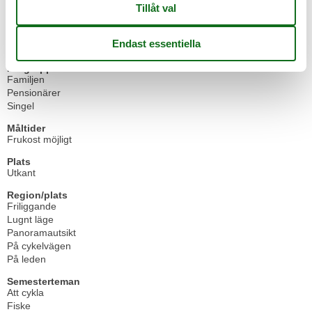
Vardagsrum sovrum
1
Kök
Varmvattenberedare
Målgrupp
Familjen
Pensionärer
Singel
Måltider
Frukost möjligt
Plats
Utkant
Region/plats
Friliggande
Lugnt läge
Panoramautsikt
På cykelvägen
På leden
Semesterteman
Att cykla
Fiske