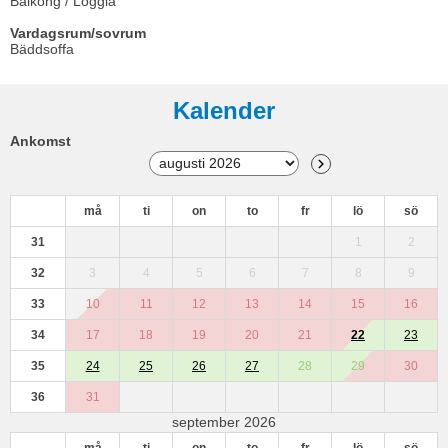
Balkong / Loggia
Vardagsrum/sovrum
Bäddsoffa
Kalender
Ankomst
må
ti
on
to
fr
lö
sö
31
1
2
32
3
4
5
6
7
8
9
33
10
11
12
13
14
15
16
34
17
18
19
20
21
22
23
35
24
25
26
27
28
29
30
36
31
september 2026
må
ti
on
to
fr
lö
sö