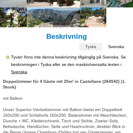
Beskrivning
Tyska
Svenska
Tyvärr finns inte denna beskrivning tillgänglig på Svenska. Se
beskrivningen i Tyska eller se den maskinöversatta texten i
Svenska
.
Doppelzimmer für 4 Gäste mit 25m² in Castellane (264542) (1.
Stock)
mit Balkon
Unser Superior-Vierbettzimmer mit Balkon bietet ein Doppelbett
160x200 und Schlafsofa 160x200, Badezimmer mit Waschbecken,
Dusche + WC, Kleiderschrank, Tisch und Stühle, Zweier-Sofa,
Bettwäsche, Handtücher, Seife und Haartrockner, direkter Blick in
die Berge.Unsere Chambres d’hôtes hat vier Gästezimmer, ein