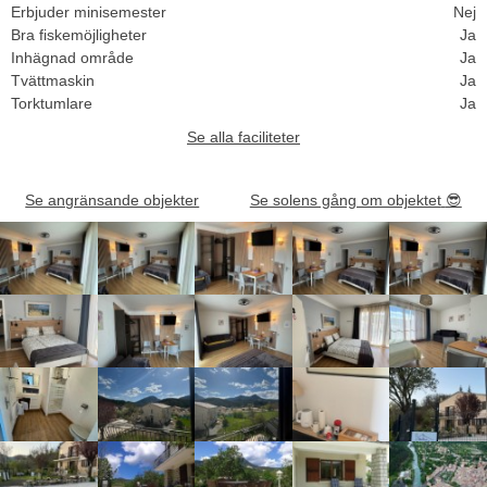
Erbjuder minisemester
Nej
Bra fiskemöjligheter
Ja
Inhägnad område
Ja
Tvättmaskin
Ja
Torktumlare
Ja
Se alla faciliteter
Se angränsande objekter
Se solens gång om objektet
😎