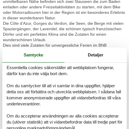
unmittelbaren Nähe befinden sich zwei Stauseen die zum Baden
einladen oder andere Freizeitaktivitäten zu starten, mit dem Bike
oder Motorradtouren hier in der Region ist ein besonderes Erlebnis
in dieser wunderbaren Natur.
Die Côte d’Azur, Gorges du Verdon, die Seen, die Berge mit vielen
Spaziergängen, der Lavendel, die schönen typisch französischen
Dörfer und ein perfektes Klima sind die Zutaten für einen
wunderschönen Urlaub.
Dies sind viele Zutaten für unvergessliche Ferien im BNB
Castellane
Samtycke
Detaljer
UMGEBUNG
Castellane hat 1539 Einwohner – Höhe 723m – seit 1799 sous
Essentiella cookies säkerställer att webbplatsen fungerar,
Präfektur.
därför kan du inte välja bort dem.
Dominiert wird vom Roc eine gigantische 184 m hohe
Kalkformation, die sich lohnt und einer der besonderen der Haute
Om du samtycker till att vi samlar in dina uppgifter, hjälper
Provence. Eine Stadt mit einer reichen Geschichte, eine enge
detta oss att förbättra och utveckla webbplatsen. I sådana fall
Passage, die die Alpen mit dem Meer verbindet. Castellane mit
kommer anonymiserade uppgifter att vidarebefordras till våra
seinen engen Gassen, die alten Platanen rund um den Markt
underleverantörer.
verleihen ihm ein typisch provenzalisches Aussehen.
Castellane und seine Umgebung haben ein angenehmes Klima und
Om du accepterar användningen av alla cookies accepterar
es gibt viele natürliche Schönheiten zu sehen, die hohen Alpen und
du (utöver statistik) att vi vidarebefordrar data till tredje part för
den Parc du Mercantour im Norden (Cols de la Cayolle, Allos und
La Bonette), die Schluchten des Verdon mit ihren herrlichen Tiefen
personliga marknadsföringsändamål.