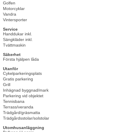
Golfen
Motorcyklar
Vandra
Vintersporter
Service
Handdukar inkl.
Sängkläder inkl.
Tvättmaskin
Säkerhet
Första hjälpen låda
Utanför
Cykelparkeringsplats
Gratis parkering
Grill
Inhägnad byggnad/mark
Parkering vid objektet
Tennisbana
Terrass/veranda
Trädgård/gräsmatta
Trädgårdsstolar/solstolar
Utomhusanläggning