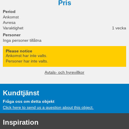
Pris
Period
Ankomst
Avresa
Varaktighet
1 vecka
Personer
Inga personer tillåtna
Please notice
Ankomst har inte valts.
Personer har inte valts.
Avtals- och hyrevillkor
Kundtjänst
Fråga oss om detta objekt
Click here to send us a question about this object.
Inspiration