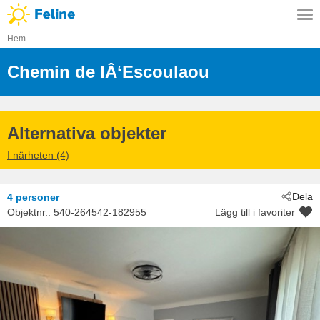
Hem
Chemin de lÂ‘Escoulaou
 - Castellane
 - 04120
Alternativa objekter
I närheten (4)
Dela
4 personer
Objektnr.:
540-264542-182955
Lägg till i favoriter