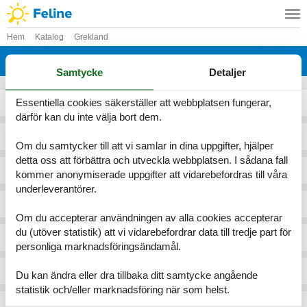
Hem
Katalog
Grekland
Katalog - Grekland - P
Samtycke
Detaljer
Essentiella cookies säkerställer att webbplatsen fungerar,
Palaiokastro Samos
Petra
därför kan du inte välja bort dem.
Panormo
Pili
Om du samtycker till att vi samlar in dina uppgifter, hjälper
detta oss att förbättra och utveckla webbplatsen. I sådana fall
Panormos Tinos
Pirgadikia
kommer anonymiserade uppgifter att vidarebefordras till våra
underleverantörer.
Paralion Astros
Piskokefalo
Om du accepterar användningen av alla cookies accepterar
du (utöver statistik) att vi vidarebefordrar data till tredje part för
Paros
Pitsidia
personliga marknadsföringsändamål.
Pefki
Plaka
Du kan ändra eller dra tillbaka ditt samtycke angående
statistik och/eller marknadsföring när som helst.
Pefkohori
Plakias